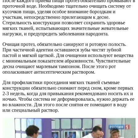
После каждого приема пищи протез обязательно промывают в
проточной воде. Необходимо тщательно очищать систему от
кусочков пищи, уделяя особое внимание бороздкам и
участкам, непосредственно прилегающим к десне.
Стерильность конструкции позволяет сохранить здоровье
мягких тканей, испытывающих значительные жевательные
нагрузки, и предупредить заболевания пародонта.
Очищая протез, обязательно санируют и ротовую полость.
При частичной адентии оставшиеся зубы чистят зубной
пастой и мягкой щеткой. Для очищения используют вещества
с минимальным показателем абразивности. Чувствительные
десна очищают марлевым тампоном. После этого рот
ополаскивают антисептическим раствором.
Для профилактики проседания мягких тканей съемные
конструкции обязательно снимают перед сном, кроме первых
2-3 недель, когда для привыкания рекомендовано носить их и
ночью. Чтобы система не деформировалась, нужно держать ее
во влажности. Для этого после снятия ее помещают в воду
или специальный раствор.