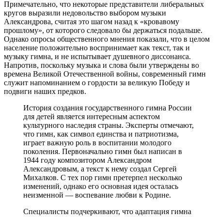
Примечательно, что некоторые представители либеральных
кругов выразили недовольство выбором музыки
Александрова, считая это шагом назад к «кровавому
прошлому», от которого следовало бы держаться подальше.
Однако опросы общественного мнения показали, что в целом
население положительно воспринимает как текст, так и
музыку гимна, и не испытывает душевного диссонанса.
Напротив, поскольку музыка и слова были утверждены во
времена Великой Отечественной войны, современный гимн
служит напоминанием о гордости за великую Победу и
подвиги наших предков.
История создания государственного гимна России
для детей является интересным аспектом
культурного наследия страны. Эксперты отмечают,
что гимн, как символ единства и патриотизма,
играет важную роль в воспитании молодого
поколения. Первоначально гимн был написан в
1944 году композитором Александром
Александровым, а текст к нему создал Сергей
Михалков. С тех пор гимн претерпел несколько
изменений, однако его основная идея осталась
неизменной — воспевание любви к Родине.
Специалисты подчеркивают, что адаптация гимна