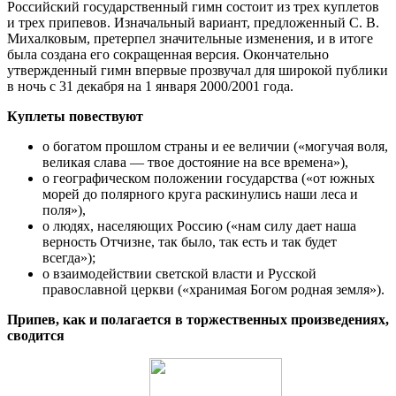
Российский государственный гимн состоит из трех куплетов
и трех припевов. Изначальный вариант, предложенный С. В.
Михалковым, претерпел значительные изменения, и в итоге
была создана его сокращенная версия. Окончательно
утвержденный гимн впервые прозвучал для широкой публики
в ночь с 31 декабря на 1 января 2000/2001 года.
Куплеты повествуют
о богатом прошлом страны и ее величии («могучая воля,
великая слава — твое достояние на все времена»),
о географическом положении государства («от южных
морей до полярного круга раскинулись наши леса и
поля»),
о людях, населяющих Россию («нам силу дает наша
верность Отчизне, так было, так есть и так будет
всегда»);
о взаимодействии светской власти и Русской
православной церкви («хранимая Богом родная земля»).
Припев, как и полагается в торжественных произведениях,
сводится