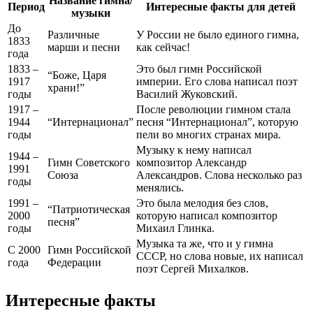
Название гимна/
Период
Интересные факты для детей
музыки
До
Различные
У России не было единого гимна,
1833
марши и песни
как сейчас!
года
1833 –
Это был гимн Российской
“Боже, Царя
1917
империи. Его слова написал поэт
храни!”
годы
Василий Жуковский.
1917 –
После революции гимном стала
1944
“Интернационал”
песня “Интернационал”, которую
годы
пели во многих странах мира.
Музыку к нему написал
1944 –
Гимн Советского
композитор Александр
1991
Союза
Александров. Слова несколько раз
годы
менялись.
1991 –
Это была мелодия без слов,
“Патриотическая
2000
которую написал композитор
песня”
годы
Михаил Глинка.
Музыка та же, что и у гимна
С 2000
Гимн Российской
СССР, но слова новые, их написал
года
Федерации
поэт Сергей Михалков.
Интересные факты