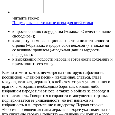
Читайте также:
Популярные настольные игры для всей семьи
к прославлению государства («славься Отечество, наше
свободное»);
к акценту на многонациональности и полиэтничности
страны («братских народов союз вековой»), а также на
ее великом прошлом («предками данная мудрость
народная»);
к выражению гордости народа и готовности сохранять и
приумножать его славу.
Важно отметить, что, несмотря на некоторую пафосность
российской «Главной песни» (священная, славься, слава,
могучая, великая, держава), в ней отсутствуют упоминания о
врагах, с которыми необходимо бороться, о каком-либо
избранном народе или этносе, а также о войнах за свободу и
независимость. Говорится о гордости и могуществе страны,
подчеркивается ее уникальность, но нет намеков на
избранность или стремление к лидерству. Первая строчка
«Россия — священная наша держава» скорее указывает на то,
что служение своему Отечеству — священный долг каждого