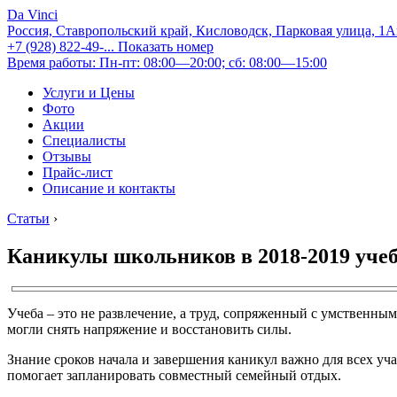
Da Vinci
Россия, Ставропольский край, Кисловодск, Парковая улица, 1
+7 (928) 822-49-...
Показать номер
Время работы: Пн-пт: 08:00—20:00; сб: 08:00—15:00
Услуги и Цены
Фото
Акции
Специалисты
Отзывы
Прайс-лист
Описание и контакты
Статьи
›
Каникулы школьников в 2018-2019 учеб
Учеба – это не развлечение, а труд, сопряженный с умственн
могли снять напряжение и восстановить силы.
Знание сроков начала и завершения каникул важно для всех уч
помогает запланировать совместный семейный отдых.