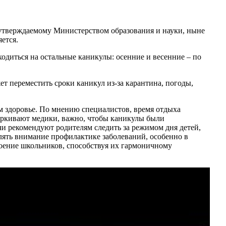
, утверждаемому Министерством образования и науки, ныне
ется.
одиться на остальные каникулы: осенние и весенние – по
т переместить сроки каникул из-за карантина, погоды,
м здоровье. По мнению специалистов, время отдыха
черкивают медики, важно, чтобы каникулы были
чи рекомендуют родителям следить за режимом дня детей,
елять внимание профилактике заболеваний, особенно в
роение школьников, способствуя их гармоничному