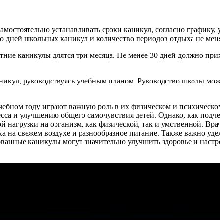
самостоятельно устанавливать сроки каникул, согласно графику
 дней школьных каникул и количество периодов отдыха не меня
тние каникулы длятся три месяца. Не менее 30 дней должно прих
никул, руководствуясь учебным планом. Руководство школы може
чебном году играют важную роль в их физическом и психическо
есса и улучшению общего самочувствия детей. Однако, как под
й нагрузки на организм, как физической, так и умственной. Вра
ха на свежем воздухе и разнообразное питание. Также важно уд
ованные каникулы могут значительно улучшить здоровье и наст