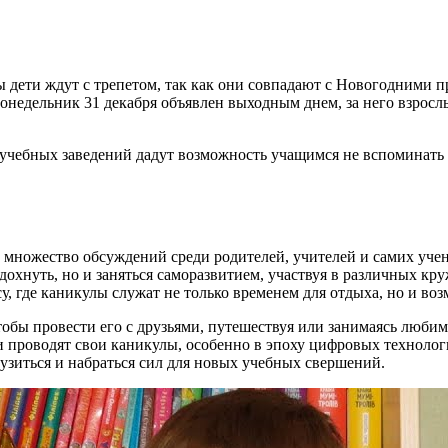
ы дети ждут с трепетом, так как они совпадают с Новогодними п
недельник 31 декабря объявлен выходным днем, за него взрослые
д учебных заведений дадут возможность учащимся не вспоминать 
 множество обсуждений среди родителей, учителей и самих учен
дохнуть, но и заняться саморазвитием, участвуя в различных кру
у, где каникулы служат не только временем для отдыха, но и во
тобы провести его с друзьями, путешествуя или занимаясь люб
ти проводят свои каникулы, особенно в эпоху цифровых техноло
рузиться и набраться сил для новых учебных свершений.