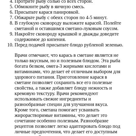
Протрите рыбу солью со всех сторон.
Обмокните рыбу в яичную смесь.
Присыпьте карася панировкой.
Обжарьте рыбу с обеих сторон по 4-5 минут.
В глубокую сковороду выложите карасей. Полейте
сметаной и оставшимся сметано-луковым соусом.
Накройте сковороду крышкой и дважды доведите
содержимое до кипения.
Перед подачей присыпьте блюдо рубленой зеленью.
Врачи отмечают, что карась в сметане является не
только вкусным, но и полезным блюдом. Эта рыба
богата белком, омега-3 жирными кислотами и
витаминами, что делает её отличным выбором для
здорового питания. Приготовление карася в
сметане позволяет сохранить все его полезные
свойства, а также добавляет блюду нежность и
кремовую текстуру. Врачи рекомендуют
использовать свежие ингредиенты и
разнообразные специи для улучшения вкуса.
Кроме того, сметана помогает усваивать
жирорастворимые витамины, что делает это
сочетание особенно полезным. Разнообразие
рецептов позволяет легко адаптировать блюдо под
личные предпочтения, что делает его доступным