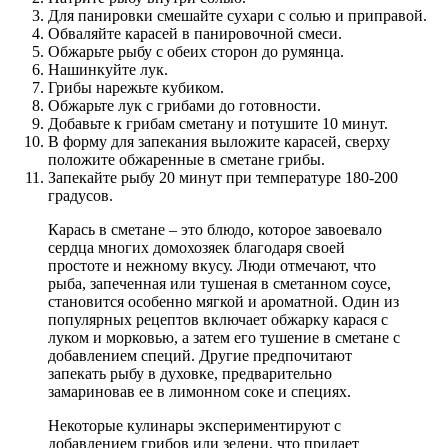
Для панировки смешайте сухари с солью и приправой.
Обваляйте карасей в панировочной смеси.
Обжарьте рыбу с обеих сторон до румянца.
Нашинкуйте лук.
Грибы нарежьте кубиком.
Обжарьте лук с грибами до готовности.
Добавьте к грибам сметану и потушите 10 минут.
В форму для запекания выложите карасей, сверху
положите обжаренные в сметане грибы.
Запекайте рыбу 20 минут при температуре 180-200
градусов.
Карась в сметане – это блюдо, которое завоевало
сердца многих домохозяек благодаря своей
простоте и нежному вкусу. Люди отмечают, что
рыба, запеченная или тушеная в сметанном соусе,
становится особенно мягкой и ароматной. Один из
популярных рецептов включает обжарку карася с
луком и морковью, а затем его тушение в сметане с
добавлением специй. Другие предпочитают
запекать рыбу в духовке, предварительно
замариновав ее в лимонном соке и специях.
Некоторые кулинары экспериментируют с
добавлением грибов или зелени, что придает