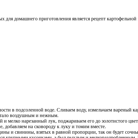
ых для домашнего приготовления является рецепт картофельной 
сти в подсоленной воде. Сливаем воду, измельчаем вареный кар
 стало воздушным и нежным.
и мелко нарезанный лук, поджариваем его до золотистого цвет
 добавляем на сковороду к луку и томим вместе.
ны и свинины, взятых в равной пропорции, так он будет сочным
лся крупными кусочками, а был рыхлым и мелкораздробленным