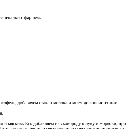
запеканки с фаршем.
тофель, добавляем стакан молока и мнем до консистенции
а.
 и мягким. Его добавляем на сковороду к луку и моркови, при
. Готовую поджаренную мясоовощную смесь можно приправить