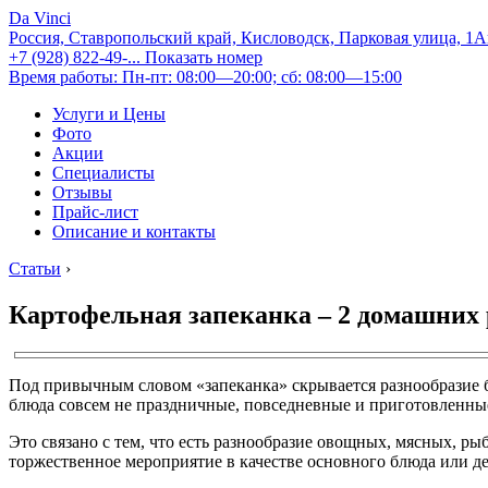
Da Vinci
Россия, Ставропольский край, Кисловодск, Парковая улица, 1
+7 (928) 822-49-...
Показать номер
Время работы: Пн-пт: 08:00—20:00; сб: 08:00—15:00
Услуги и Цены
Фото
Акции
Специалисты
Отзывы
Прайс-лист
Описание и контакты
Статьи
›
Картофельная запеканка – 2 домашних 
Под привычным словом «запеканка» скрывается разнообразие бл
блюда совсем не праздничные, повседневные и приготовленные 
Это связано с тем, что есть разнообразие овощных, мясных, ры
торжественное мероприятие в качестве основного блюда или дес