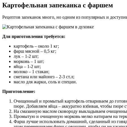
Картофельная запеканка с фаршем
Рецептов запеканок много, но одним из популярных и доступн
Для приготовления требуется:
картофель – около 1 кг;
фарш мясной – 0,5 кг;
лук – 1-2 шт;
морковь – 1 шт;
яйца – 1-2 шт;
молоко – 1 стакан;
сметана или майонез – 2-3 ст.л;
масло для жарки, соль и специи.
Приготовление:
Очищенный и промытый картофель отвариваем до готовно
пюре. Добавляем яйца – аккуратно взбивая, чтобы пюре
На смазанную маслом сковороду выкладываем очищенный 
Промытую и очищенную морковь мелко натираем на терке,
Фарш лучше использовать домашний, сделанный из говяди
этом перемешиваем фарш с овощами, чтобы он не ужари