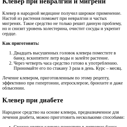
Клевер при невралгии и мигрени
Клевер в народной медицине получил широкое применение.
Настой из растения поможет при невралгии и частых
мигренях. Такое средство не только решит данную проблему,
но и снизит уровень холестерина, очистит сосуды и укрепит
сердце.
Как приготовить:
Двадцать высушенных головок клевера поместите в
банку, вскипятите литр воды и залейте растение.
Через четверть часа средство готово к употреблению.
Принимайте его по стакану 3 раза в день. Курс – месяц.
Лечение клевером, приготовленным по этому рецепту,
эффективно при гипертонии, атеросклерозе, бронхите и даже
облысении.
Клевер при диабете
Народное средство на основе клевера, предназначенное для
лечения диабета, можно приготовить несколькими способами:
Свежие цветки клевера поместите в литровую банку,