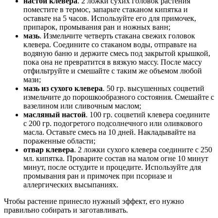
настой клевера
. 2 ложки сухих головок растения
поместите в термос, запарьте стаканом кипятка и
оставьте на 5 часов. Используйте его для примочек,
припарок, промывания ран и ножных ванн;
мазь
. Измельчите четверть стакана свежих головок
клевера. Соедините со стаканом воды, отправьте на
водяную баню и держите смесь под закрытой крышкой,
пока она не превратится в вязкую массу. После массу
отфильтруйте и смешайте с таким же объемом любой
мази;
мазь из сухого клевера
. 50 гр. высушенных соцветий
измельчите до порошкообразного состояния. Смешайте с
вазелином или сливочным маслом;
масляный настой
. 100 гр. соцветий клевера соедините
с 200 гр. подогретого подсолнечного или оливкового
масла. Оставьте смесь на 10 дней. Накладывайте на
пораженные области;
отвар клевера
. 2 ложки сухого клевера соедините с 250
мл. кипятка. Проварите состав на малом огне 10 минут
минут, после остудите и процедите. Используйте для
промывания ран и примочек при псориазе и
аллергических высыпаниях.
Чтобы растение принесло нужный эффект, его нужно
правильно собирать и заготавливать.