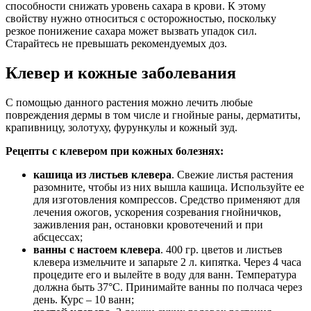
способности снижать уровень сахара в крови. К этому
свойству нужно относиться с осторожностью, поскольку
резкое понижение сахара может вызвать упадок сил.
Старайтесь не превышать рекомендуемых доз.
Клевер и кожные заболевания
С помощью данного растения можно лечить любые
повреждения дермы в том числе и гнойные раны, дерматиты,
крапивницу, золотуху, фурункулы и кожный зуд.
Рецепты с клевером при кожных болезнях:
кашица из листьев клевера
. Свежие листья растения
разомните, чтобы из них вышла кашица. Используйте ее
для изготовления компрессов. Средство применяют для
лечения ожогов, ускорения созревания гнойничков,
заживления ран, остановки кровотечений и при
абсцессах;
ванны с настоем клевера
. 400 гр. цветов и листьев
клевера измельчите и запарьте 2 л. кипятка. Через 4 часа
процедите его и вылейте в воду для ванн. Температура
должна быть 37°С. Принимайте ванны по полчаса через
день. Курс – 10 ванн;