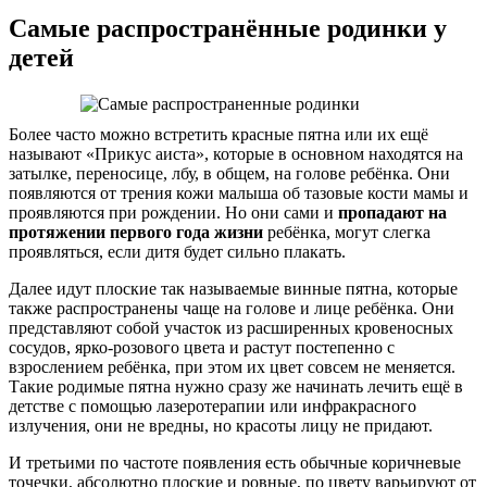
Самые распространённые родинки у
детей
Более часто можно встретить красные пятна или их ещё
называют «Прикус аиста», которые в основном находятся на
затылке, переносице, лбу, в общем, на голове ребёнка. Они
появляются от трения кожи малыша об тазовые кости мамы и
проявляются при рождении. Но они сами и
пропадают на
протяжении первого года жизни
ребёнка, могут слегка
проявляться, если дитя будет сильно плакать.
Далее идут плоские так называемые винные пятна, которые
также распространены чаще на голове и лице ребёнка. Они
представляют собой участок из расширенных кровеносных
сосудов, ярко-розового цвета и растут постепенно с
взрослением ребёнка, при этом их цвет совсем не меняется.
Такие родимые пятна нужно сразу же начинать лечить ещё в
детстве с помощью лазеротерапии или инфракрасного
излучения, они не вредны, но красоты лицу не придают.
И третьими по частоте появления есть обычные коричневые
точечки, абсолютно плоские и ровные, по цвету варьируют от