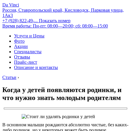
Da Vinci
Россия, Ставропольский край, Кисловодск, Парковая улица,
1Ак3
+7 (928) 822-49-...
Показать номер
Время работы: Пн-пт: 08:00—20:00; сб: 08:00—15:00
Услуги и Цены
Фото
Акции
Специалисты
Отзывы
Прайс-лист
Описание и контакты
Статьи
›
Когда у детей появляются родинки, и
что нужно знать молодым родителям
В основном малыши рождаются абсолютно чистые, без каких-
либо родинок, но у некоторых может быть родимое