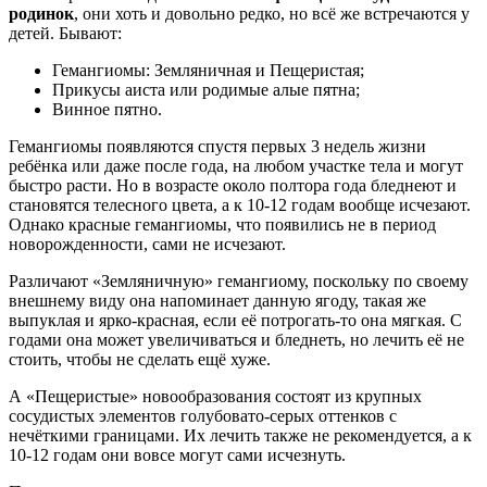
родинок
, они хоть и довольно редко, но всё же встречаются у
детей. Бывают:
Гемангиомы: Земляничная и Пещеристая;
Прикусы аиста или родимые алые пятна;
Винное пятно.
Гемангиомы появляются спустя первых 3 недель жизни
ребёнка или даже после года, на любом участке тела и могут
быстро расти. Но в возрасте около полтора года бледнеют и
становятся телесного цвета, а к 10-12 годам вообще исчезают.
Однако красные гемангиомы, что появились не в период
новорожденности, сами не исчезают.
Различают «Земляничную» гемангиому, поскольку по своему
внешнему виду она напоминает данную ягоду, такая же
выпуклая и ярко-красная, если её потрогать-то она мягкая. С
годами она может увеличиваться и бледнеть, но лечить её не
стоить, чтобы не сделать ещё хуже.
А «Пещеристые» новообразования состоят из крупных
сосудистых элементов голубовато-серых оттенков с
нечёткими границами. Их лечить также не рекомендуется, а к
10-12 годам они вовсе могут сами исчезнуть.