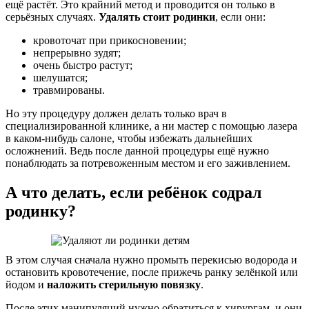
ещё растёт. Это крайний метод и проводится он только в
серьёзных случаях.
Удалять стоит родинки
, если они:
кровоточат при прикосновении;
непрерывно зудят;
очень быстро растут;
шелушатся;
травмированы.
Но эту процедуру должен делать только врач в
специализированной клинике, а ни мастер с помощью лазера
в каком-нибудь салоне, чтобы избежать дальнейших
осложнений. Ведь после данной процедуры ещё нужно
понаблюдать за потревоженным местом и его заживлением.
А что делать, если ребёнок содрал
родинку?
В этом случая сначала нужно промыть перекисью водорода и
остановить кровотечение, после прижечь ранку зелёнкой или
йодом и
наложить стерильную повязку
.
После этих манипуляций нужно обратиться к хирургам, и они