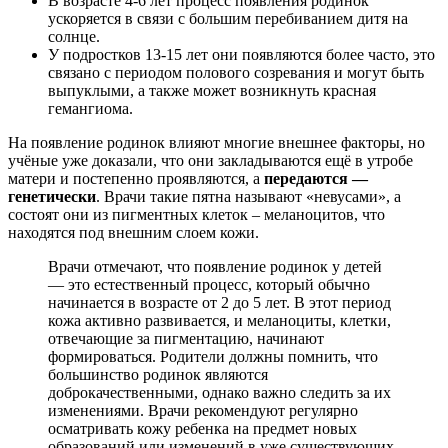
В возрасте 4-6 лет процесс появления родинок
ускоряется в связи с большим перебиванием дитя на
солнце.
У подростков 13-15 лет они появляются более часто, это
связано с периодом полового созревания и могут быть
выпуклыми, а также может возникнуть красная
гемангиома.
На появление родинок влияют многие внешнее факторы, но
учёные уже доказали, что они закладываются ещё в утробе
матери и постепенно проявляются, а
передаются —
генетически
. Врачи такие пятна называют «невусами», а
состоят они из пигментных клеток – меланоцитов, что
находятся под внешним слоем кожи.
Врачи отмечают, что появление родинок у детей
— это естественный процесс, который обычно
начинается в возрасте от 2 до 5 лет. В этот период
кожа активно развивается, и меланоциты, клетки,
отвечающие за пигментацию, начинают
формироваться. Родители должны помнить, что
большинство родинок являются
доброкачественными, однако важно следить за их
изменениями. Врачи рекомендуют регулярно
осматривать кожу ребенка на предмет новых
образований или изменений в уже существующих