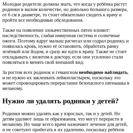
Молодые родители должны знать, что когда у ребёнка растут
родинки в малом количестве, но довольно большого размера,
от 6 см в диаметре, то стоит обязательно сходить к врачу и
пройти все необходимые обследования.
Также на появление злокачественных пятен влияют:
наследственность, слабая иммунная система и солнечные
ожоги. Поэтому вдруг малыш расчесал или содрал родинку, и
появилась кровь, нужно её остановить, обработать ранку
зелёнкой или йодом, и сразу же идти к врачу. Также не стоит
откладывать с визитом к доктору, если они усиленно стали
появляться и менять свой внешний вид.
За ростом всех родинок и гемангиом
необходимо наблюдать
,
и не нужно их заклеивать лейкопластырем, поскольку это
может спровоцировать перерастание безопасного пятнышка в
меланому.
Нужно ли удалять родинки у детей?
Родинки можно удалять как у взрослых, так и у детей. Но
детям удаляют лишь те образования, что могут перерасти в
меланому. Но чаще всего врачи назначают лечение для детей,
и не советуют прибегать к их удалению, поскольку ребёнок