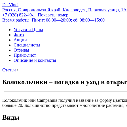
Da Vinci
Россия, Ставропольский край, Кисловодск, Парковая улица, 1
+7 (928) 822-49-...
Показать номер
Время работы: Пн-пт: 08:00—20:00; сб: 08:00—15:00
Услуги и Цены
Фото
Акции
Специалисты
Отзывы
Прайс-лист
Описание и контакты
Статьи
›
Колокольчики – посадка и уход в откры
Колокольчик или Campanula получил название за форму цветков
больше 20. Большинство представляют многолетние растения, 
Виды