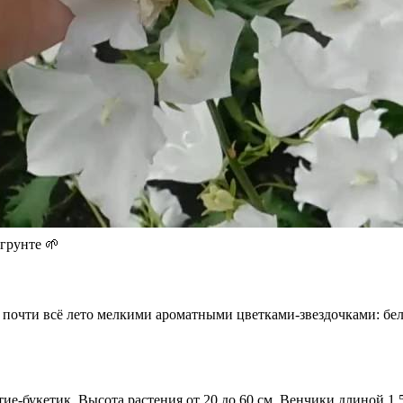
грунте 🌱
ет почти всё лето мелкими ароматными цветками-звездочками: б
ие-букетик. Высота растения от 20 до 60 см. Венчики длиной 1.5