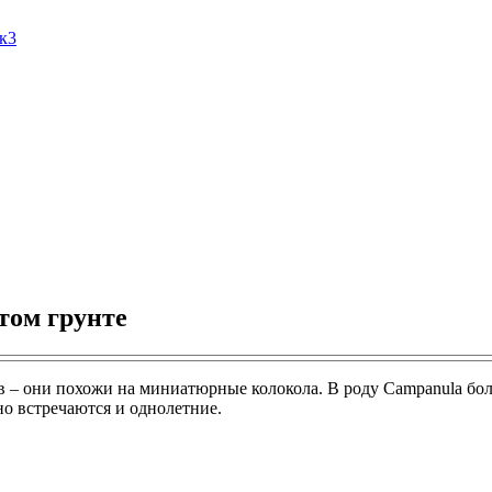
Ак3
том грунте
 – они похожи на миниатюрные колокола. В роду Campanula боле
но встречаются и однолетние.