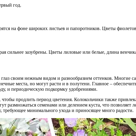
ервый год.
рятся на фоне широких листьев и папоротников. Цветы фиолето
рая сильнее зазубрены. Цветы лиловые или белые, длина венчика
 глаз своим нежным видом и разнообразием оттенков. Многие са
ечные места, но могут расти и в полутени. Главное – обеспечить
оду, и периодическую подкормку удобрениями.
 чтобы продлить период цветения. Колокольчики также привлека
гут размножаться семенами или делением куста, что позволяет ле
у, требующее минимального ухода и приносящее много радости.