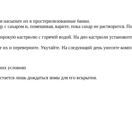
ем насыпьте их в простерилизованные банки.
с сахаром и, помешивая, варите, пока сахар не растворится. По
рокую кастрюлю с горячей водой. На дно кастрюли установите 
 их и переверните. Укутайте. На следующий день унесите компот
них условиях
стается лишь дождаться зимы для его вскрытия.