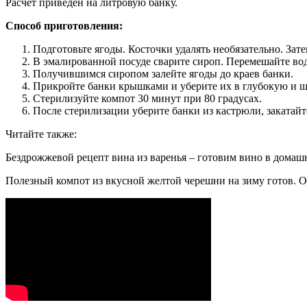
Расчет приведен на литровую банку.
Способ приготовления:
Подготовьте ягоды. Косточки удалять необязательно. Зат
В эмалированной посуде сварите сироп. Перемешайте воду 
Получившимся сиропом залейте ягоды до краев банки.
Прикройте банки крышками и уберите их в глубокую и ши
Стерилизуйте компот 30 минут при 80 градусах.
После стерилизации уберите банки из кастрюли, закатайте
Читайте также:
Бездрожжевой рецепт вина из варенья – готовим вино в домаш
Полезный компот из вкусной желтой черешни на зиму готов. О