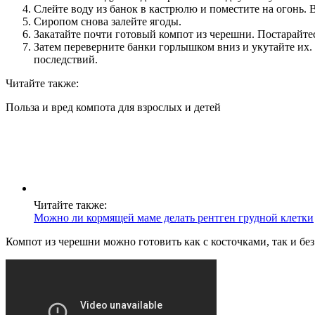
Слейте воду из банок в кастрюлю и поместите на огонь. В
Сиропом снова залейте ягоды.
Закатайте почти готовый компот из черешни. Постарайтес
Затем переверните банки горлышком вниз и укутайте их. 
последствий.
Читайте также:
Польза и вред компота для взрослых и детей
Читайте также:
Можно ли кормящей маме делать рентген грудной клетки
Компот из черешни можно готовить как с косточками, так и бе