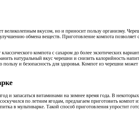
ает великолепным вкусом, но и приносит пользу организму. Чер
лучшению обмена веществ. Приготовление компота позволяет с
 классического компота с сахаром до более экзотических вариа
ранить натуральный вкус черешни и снизить калорийность напит
 пользу и безопасность для здоровья. Компот из черешни может
арке
ягод и запасаться витаминами на зимнее время года. В некотор
то соскучился по летним ягодам, предлагаем приготовить компот
апитка в мультиварке. Такой способ приготовления упростит гот