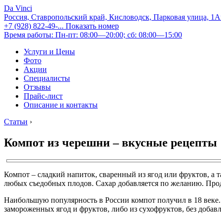
Da Vinci
Россия, Ставропольский край, Кисловодск, Парковая улица, 1
+7 (928) 822-49-...
Показать номер
Время работы: Пн-пт: 08:00—20:00; сб: 08:00—15:00
Услуги и Цены
Фото
Акции
Специалисты
Отзывы
Прайс-лист
Описание и контакты
Статьи
›
Компот из черешни – вкусные рецепты
Компот – сладкий напиток, сваренный из ягод или фруктов, а 
любых съедобных плодов. Сахар добавляется по желанию. Прод
Наибольшую популярность в России компот получил в 18 веке. 
замороженных ягод и фруктов, либо из сухофруктов, без добав