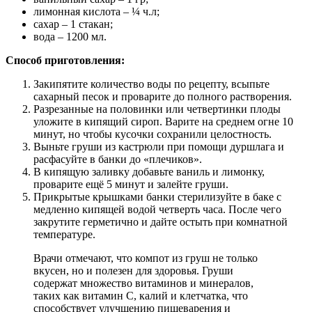
лимонная кислота – ¼ ч.л;
сахар – 1 стакан;
вода – 1200 мл.
Способ приготовления:
Закипятите количество воды по рецепту, всыпьте
сахарный песок и проварите до полного растворения.
Разрезанные на половинки или четвертинки плоды
уложите в кипящий сироп. Варите на среднем огне 10
минут, но чтобы кусочки сохранили целостность.
Выньте груши из кастрюли при помощи дуршлага и
расфасуйте в банки до «плечиков».
В кипящую заливку добавьте ваниль и лимонку,
проварите ещё 5 минут и залейте груши.
Прикрытые крышками банки стерилизуйте в баке с
медленно кипящей водой четверть часа. После чего
закрутите герметично и дайте остыть при комнатной
температуре.
Врачи отмечают, что компот из груш не только
вкусен, но и полезен для здоровья. Груши
содержат множество витаминов и минералов,
таких как витамин C, калий и клетчатка, что
способствует улучшению пищеварения и