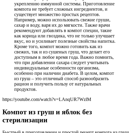
укреплению иммунной системы. Приготовление
компота не требует сложных ингредиентов, и
существует множество простых рецептов.
Например, можно использовать свежие груши,
сахар и воду, варя их до мягкости. Также врачи
рекомендуют добавлять в компот специи, такие
как корица или гвоздика, что не только улучшает
вкус, но и усиливает полезные свойства напитка.
Кроме того, компот можно готовить как из
свежих, так и из сушеных груш, что делает его
доступным в любое время года. Важно помнить,
что при добавлении сахара следует учитывать
индивидуальные особенности организма,
особенно при наличии диабета. В целом, компот
из груш – это отличный способ разнообразить
рацион и получить пользу от натуральных
продуктов.
https://youtube.com/watch?v=LAnqUR7WzlM
Компот из груш и яблок без
стерилизации
Быстрый в приготовлении и простой рецепт компота из груш