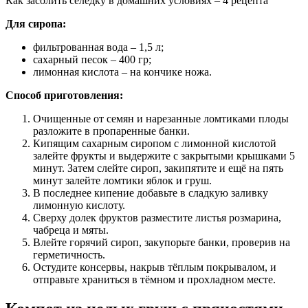
Как засолить селедку в домашних условиях – 4 рецепта
Для сиропа:
фильтрованная вода – 1,5 л;
сахарный песок – 400 гр;
лимонная кислота – на кончике ножа.
Способ приготовления:
Очищенные от семян и нарезанные ломтиками плоды
разложите в пропаренные банки.
Кипящим сахарным сиропом с лимонной кислотой
залейте фрукты и выдержите с закрытыми крышками 5
минут. Затем слейте сироп, закипятите и ещё на пять
минут залейте ломтики яблок и груш.
В последнее кипение добавьте в сладкую заливку
лимонную кислоту.
Сверху долек фруктов разместите листья розмарина,
чабреца и мяты.
Влейте горячий сироп, закупорьте банки, проверив на
герметичность.
Остудите консервы, накрыв тёплым покрывалом, и
отправьте храниться в тёмном и прохладном месте.