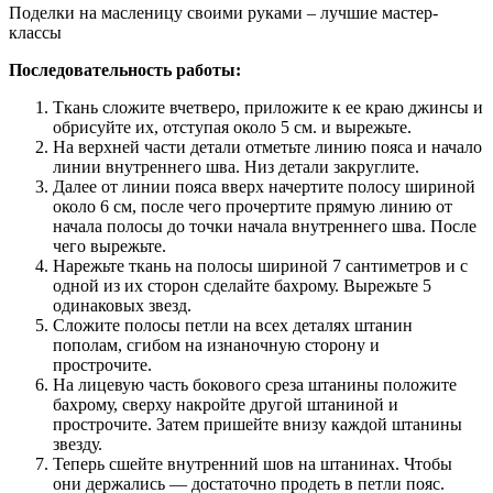
Поделки на масленицу своими руками – лучшие мастер-
классы
Последовательность работы:
Ткань сложите вчетверо, приложите к ее краю джинсы и
обрисуйте их, отступая около 5 см. и вырежьте.
На верхней части детали отметьте линию пояса и начало
линии внутреннего шва. Низ детали закруглите.
Далее от линии пояса вверх начертите полосу шириной
около 6 см, после чего прочертите прямую линию от
начала полосы до точки начала внутреннего шва. После
чего вырежьте.
Нарежьте ткань на полосы шириной 7 сантиметров и с
одной из их сторон сделайте бахрому. Вырежьте 5
одинаковых звезд.
Сложите полосы петли на всех деталях штанин
пополам, сгибом на изнаночную сторону и
прострочите.
На лицевую часть бокового среза штанины положите
бахрому, сверху накройте другой штаниной и
прострочите. Затем пришейте внизу каждой штанины
звезду.
Теперь сшейте внутренний шов на штанинах. Чтобы
они держались — достаточно продеть в петли пояс.