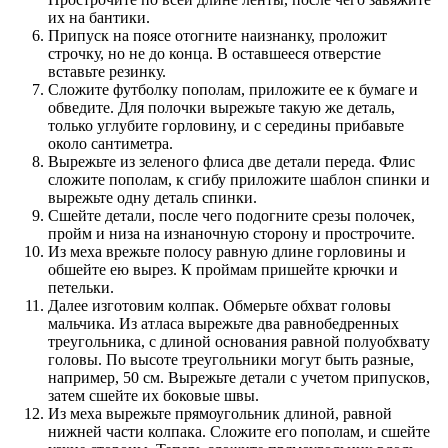
их на бантики.
Припуск на поясе отогните наизнанку, проложит
строчку, но не до конца. В оставшееся отверстие
вставьте резинку.
Сложите футболку пополам, приложите ее к бумаге и
обведите. Для полочки вырежьте такую же деталь,
только углубите горловину, и с середины прибавьте
около сантиметра.
Вырежьте из зеленого флиса две детали переда. Флис
сложите пополам, к сгибу приложите шаблон спинки и
вырежьте одну деталь спинки.
Сшейте детали, после чего подогните срезы полочек,
пройм и низа на изнаночную сторону и прострочите.
Из меха врежьте полосу равную длине горловины и
обшейте ею вырез. К проймам пришейте крючки и
петельки.
Далее изготовим колпак. Обмерьте обхват головы
мальчика. Из атласа вырежьте два равнобедренных
треугольника, с длиной основания равной полуобхвату
головы. По высоте треугольники могут быть разные,
например, 50 см. Вырежьте детали с учетом припусков,
затем сшейте их боковые швы.
Из меха вырежьте прямоугольник длиной, равной
нижней части колпака. Сложите его пополам, и сшейте