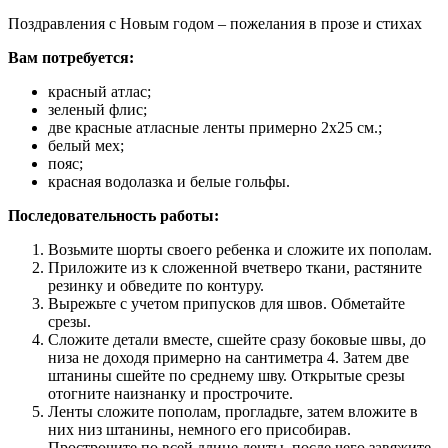
Поздравления с Новым годом – пожелания в прозе и стихах
Вам потребуется:
красный атлас;
зеленый флис;
две красные атласные ленты примерно 2х25 см.;
белый мех;
пояс;
красная водолазка и белые гольфы.
Последовательность работы:
Возьмите шорты своего ребенка и сложите их пополам.
Приложите из к сложенной вчетверо ткани, растяните
резинку и обведите по контуру.
Вырежьте с учетом припусков для швов. Обметайте
срезы.
Сложите детали вместе, сшейте сразу боковые швы, до
низа не доходя примерно на сантиметра 4. Затем две
штанины сшейте по среднему шву. Открытые срезы
отогните наизнанку и прострочите.
Ленты сложите пополам, прогладьте, затем вложите в
них низ штанины, немного его присобирав.
Прострочите по всей длине ленты, после чего завяжите