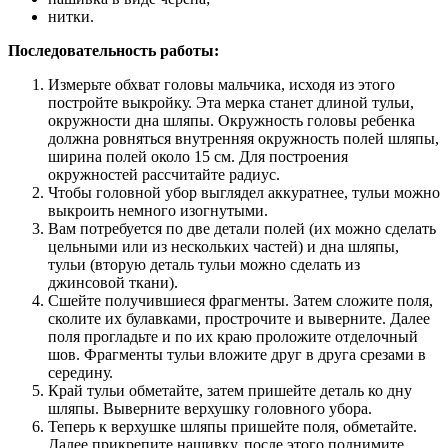
нитки.
Последовательность работы:
Измерьте обхват головы мальчика, исходя из этого
постройте выкройку. Эта мерка станет длиной тульи,
окружности дна шляпы. Окружность головы ребенка
должна ровняться внутренняя окружность полей шляпы,
ширина полей около 15 см. Для построения
окружностей рассчитайте радиус.
Чтобы головной убор выглядел аккуратнее, тульи можно
выкроить немного изогнутыми.
Вам потребуется по две детали полей (их можно сделать
цельными или из нескольких частей) и дна шляпы,
тульи (вторую деталь тульи можно сделать из
джинсовой ткани).
Сшейте получившиеся фрагменты. Затем сложите поля,
сколите их булавками, прострочите и выверните. Далее
поля прогладьте и по их краю проложите отделочный
шов. Фрагменты тульи вложите друг в друга срезами в
середину.
Край тульи обметайте, затем пришейте деталь ко дну
шляпы. Выверните верхушку головного убора.
Теперь к верхушке шляпы пришейте поля, обметайте.
Далее прикрепите нашивку, после этого поднимите