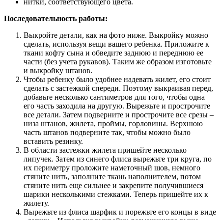
нитки, соответствующего цвета.
Последовательность работы:
Выкройте детали, как на фото ниже. Выкройку можно
сделать, используя вещи вашего ребенка. Приложите к
ткани кофту сына и обведите заднюю и переднюю ее
части (без учета рукавов). Таким же образом изготовьте
и выкройку штанов.
Чтобы ребенку было удобнее надевать жилет, его стоит
сделать с застежкой спереди. Поэтому выкраивая перед,
добавьте несколько сантиметров для того, чтобы одна
его часть заходила на другую. Вырежьте и прострочите
все детали. Затем подверните и прострочите все срезы –
низа штанов, жилета, проймы, горловины. Верхнюю
часть штанов подверните так, чтобы можно было
вставить резинку.
В области застежки жилета пришейте несколько
липучек. Затем из синего флиса вырежьте три круга, по
их периметру проложите наметочный шов, немного
стяните нить, заполните ткань наполнителем, потом
стяните нить еще сильнее и закрепите получившиеся
шарики несколькими стежками. Теперь пришейте их к
жилету.
Вырежьте из флиса шарфик и порежьте его концы в виде