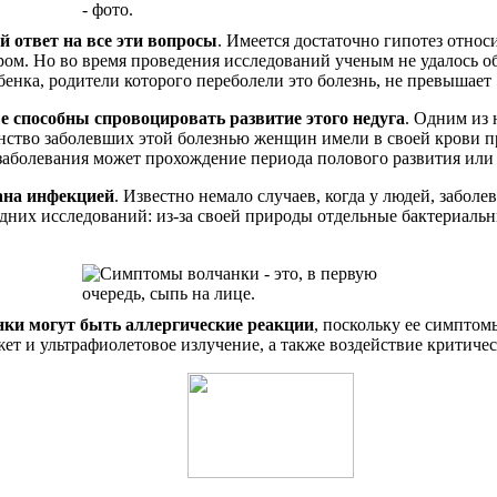
й ответ на все эти вопросы
. Имеется достаточно гипотез отно
ром. Но во время проведения исследований ученым не удалось об
ебенка, родители которого переболели это болезнь, не превышает
 способны спровоцировать развитие этого недуга
. Одним из 
нство заболевших этой болезнью женщин имели в своей крови п
 заболевания может прохождение периода полового развития или
ана инфекцией
. Известно немало случаев, когда у людей, забо
едних исследований: из-за своей природы отдельные бактериал
нки могут быть аллергические реакции
, поскольку ее симптом
т и ультрафиолетовое излучение, а также воздействие критичес