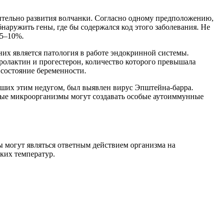
сительно развития волчанки. Согласно одному предположению,
наружить гены, где бы содержался код этого заболевания. Не
 5–10%.
них является патология в работе эндокринной системы.
ролактин и прогестерон, количество которого превышала
 состояние беременности.
левших этим недугом, был выявлен вирус Эпштейна-барра.
ьные микроорганизмы могут создавать особые аутоиммунные
ы могут являться ответным действием организма на
ких температур.