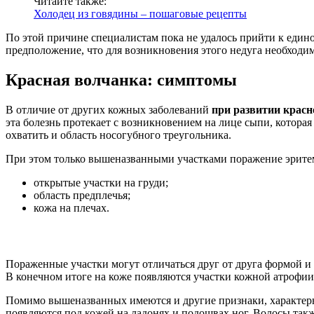
Читайте также:
Холодец из говядины – пошаговые рецепты
По этой причине специалистам пока не удалось прийти к един
предположение, что для возникновения этого недуга необходи
Красная волчанка: симптомы
В отличие от других кожных заболеваний
при развитии крас
эта болезнь протекает с возникновением на лице сыпи, котора
охватить и область носогубного треугольника.
При этом только вышеназванными участками поражение эритемо
открытые участки на груди;
область предплечья;
кожа на плечах.
Пораженные участки могут отличаться друг от друга формой и
В конечном итоге на коже появляются участки кожной атрофии
Помимо вышеназванных имеются и другие признаки, характерн
появляются под кожей на ладонях и подошвах ног. Волосы также