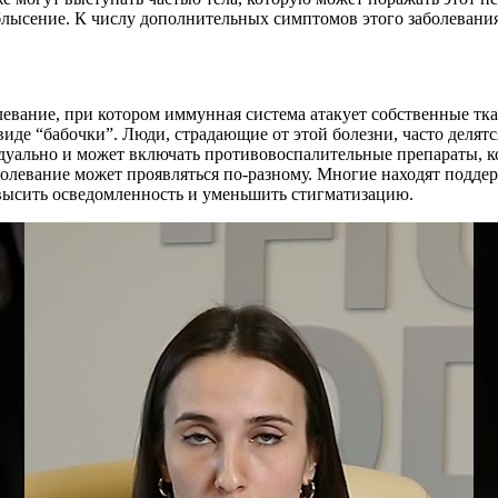
облысение. К числу дополнительных симптомов этого заболевания
левание, при котором иммунная система атакует собственные т
виде “бабочки”. Люди, страдающие от этой болезни, часто делят
дуально и может включать противовоспалительные препараты, 
болевание может проявляться по-разному. Многие находят поддер
высить осведомленность и уменьшить стигматизацию.