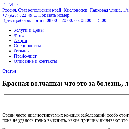
Da Vinci
Россия, Ставропольский край, Кисловодск, Парковая улица, 1
+7 (928) 822-49-...
Показать номер
Время работы: Пн-пт: 08:00—20:00; сб: 08:00—15:00
Услуги и Цены
Фото
Акции
Специалисты
Отзывы
Прайс-лист
Описание и контакты
Статьи
›
Красная волчанка: что это за болезнь, 
Среди часто диагностируемых кожных заболеваний особо стоит 
пока не удалось точно выяснить, какие причины вызывают это 