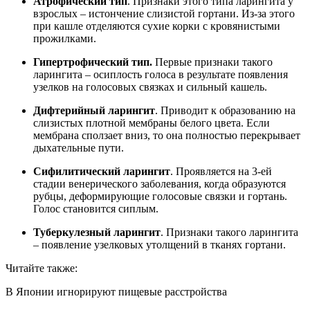
Атрофический тип
. Признаки этого типа ларингита у
взрослых – истончение слизистой гортани. Из-за этого
при кашле отделяются сухие корки с кровянистыми
прожилками.
Гипертрофический тип.
Первые признаки такого
ларингита – осиплость голоса в результате появления
узелков на голосовых связках и сильный кашель.
Дифтерийный ларингит
. Приводит к образованию на
слизистых плотной мембраны белого цвета. Если
мембрана сползает вниз, то она полностью перекрывает
дыхательные пути.
Сифилитический ларингит
. Проявляется на 3-ей
стадии венерического заболевания, когда образуются
рубцы, деформирующие голосовые связки и гортань.
Голос становится сиплым.
Туберкулезный ларингит
. Признаки такого ларингита
– появление узелковых утолщений в тканях гортани.
Читайте также:
В Японии игнорируют пищевые расстройства