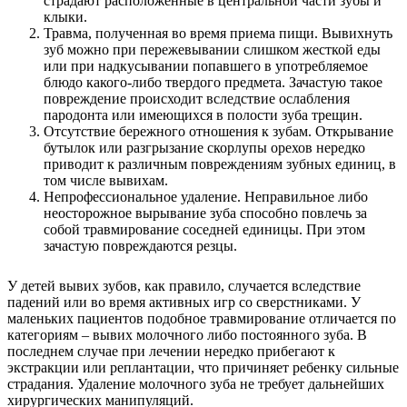
страдают расположенные в центральной части зубы и
клыки.
Травма, полученная во время приема пищи. Вывихнуть
зуб можно при пережевывании слишком жесткой еды
или при надкусывании попавшего в употребляемое
блюдо какого-либо твердого предмета. Зачастую такое
повреждение происходит вследствие ослабления
пародонта или имеющихся в полости зуба трещин.
Отсутствие бережного отношения к зубам. Открывание
бутылок или разгрызание скорлупы орехов нередко
приводит к различным повреждениям зубных единиц, в
том числе вывихам.
Непрофессиональное удаление. Неправильное либо
неосторожное вырывание зуба способно повлечь за
собой травмирование соседней единицы. При этом
зачастую повреждаются резцы.
У детей вывих зубов, как правило, случается вследствие
падений или во время активных игр со сверстниками. У
маленьких пациентов подобное травмирование отличается по
категориям – вывих молочного либо постоянного зуба. В
последнем случае при лечении нередко прибегают к
экстракции или реплантации, что причиняет ребенку сильные
страдания. Удаление молочного зуба не требует дальнейших
хирургических манипуляций.