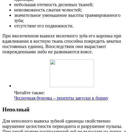
небольшая отечность десневых тканей;
невозможность сжатия челюстей;
значительное уменьшение высоты травмированного
зуба;
отсутствие его подвижности.
При вколоченном вывихе молочного зуба его коронка при
вдавливании в костную ткань способна повредить зачатки
постоянных единиц. Впоследствии они вырастают
поврежденными либо не развиваются вовсе.
Читайте также:
Чесночная булочка – рецепты закуски к борщу
Неполный
Для неполного вывиха зубной единицы свойственно
нарушение целостности периодонта и разрушение пульпы.
При такой травме пострадавший зуб не выпадает из лунки, а