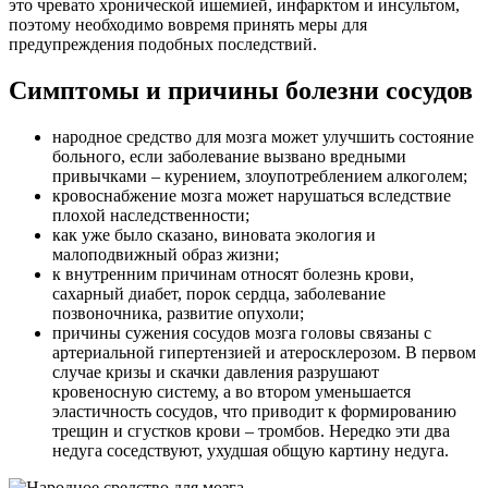
это чревато хронической ишемией, инфарктом и инсультом,
поэтому необходимо вовремя принять меры для
предупреждения подобных последствий.
Симптомы и причины болезни сосудов
народное средство для мозга может улучшить состояние
больного, если заболевание вызвано вредными
привычками – курением, злоупотреблением алкоголем;
кровоснабжение мозга может нарушаться вследствие
плохой наследственности;
как уже было сказано, виновата экология и
малоподвижный образ жизни;
к внутренним причинам относят болезнь крови,
сахарный диабет, порок сердца, заболевание
позвоночника, развитие опухоли;
причины сужения сосудов мозга головы связаны с
артериальной гипертензией и атеросклерозом. В первом
случае кризы и скачки давления разрушают
кровеносную систему, а во втором уменьшается
эластичность сосудов, что приводит к формированию
трещин и сгустков крови – тромбов. Нередко эти два
недуга соседствуют, ухудшая общую картину недуга.