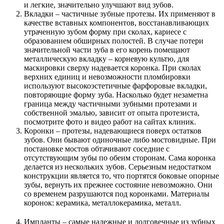
и легкие, значительно улучшают вид зубов.
Вкладки – частичные зубные протезы. Их применяют в
качестве вставных компонентов, восстанавливающих
утраченную зубом форму при сколах, кариесе с
образованием обширных полостей. В случае потери
значительной части зуба в его корень помещают
металлическую вкладку – корневую культю, для
маскировки сверху надевается коронка. При сколах
верхних единиц и невозможности пломбировки
используют высокоэстетичные фарфоровые вкладки,
повторяющие форму зуба. Насколько будет незаметна
граница между частичными зубными протезами и
собственной эмалью, зависит от опыта протезиста,
посмотрите фото и видео работ на сайтах клиник.
Коронки – протезы, надевающиеся поверх остатков
зубов. Они бывают одиночные либо мостовидные. При
постановке мостов обтачивают соседние с
отсутствующим зубы по обеим сторонам. Сама коронка
делается из нескольких зубов. Серьезным недостатком
конструкции является то, что портятся боковые опорные
зубы, вернуть их прежнее состояние невозможно. Они
со временем разрушаются под коронками. Материалы
коронок: керамика, металлокерамика, металл.
Импланты – самые надежные и долговечные из зубных