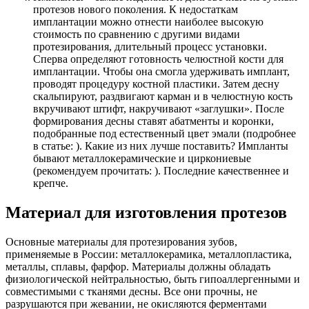
протезов нового поколения. К недостаткам
имплантации можно отнести наиболее высокую
стоимость по сравнению с другими видами
протезирования, длительный процесс установки.
Сперва определяют готовность челюстной кости для
имплантации. Чтобы она смогла удерживать имплант,
проводят процедуру костной пластики. Затем десну
скальпируют, раздвигают карман и в челюстную кость
вкручивают штифт, накручивают «заглушки». После
формирования десны ставят абатменты и коронки,
подобранные под естественный цвет эмали (подробнее
в статье: ). Какие из них лучше поставить? Импланты
бывают металлокерамические и циркониевые
(рекомендуем прочитать: ). Последние качественнее и
крепче.
Материал для изготовления протезов
Основные материалы для протезирования зубов,
применяемые в России: металлокерамика, металлопластика,
металлы, сплавы, фарфор. Материалы должны обладать
физиологической нейтральностью, быть гипоаллергенными и
совместимыми с тканями десны. Все они прочны, не
разрушаются при жевании, не окисляются ферментами