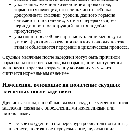
у кормящих мам под воздействием пролактина,
тормозится овуляция, но если начинать ребенка
докармливать смесями, уровень данного гормона
снижается и постепенно, хоть и с перерывами, но
периодичность менструаций или их подобие
присутствует;
у женщин после 40 лет при наступлении менопаузы
угасает функция созревания женских половых клеток,
этим и объясняются перерывы в циклическом процессе.
Скудные месячные после задержки могут быть причиной
гормонального сбоя в молодом возрасте, при наступлении
менопаузы в зрелом возрасте и у кормящих мам – это
считается нормальным явлением
Изменения, влияющие на появление скудных
месячных после задержки
Другие факторы, способные вызвать скудные месячные после
задержки, связаны с определенными изменениями или
патологиями:
резкое похудение из-за чересчур требовательной диеты;
стресс, постоянное переутомление, недосыпание;