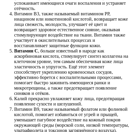
успокаивает имеющиеся очаги воспаления и устраняет
отёчность.
Витамин В3, также называемый витамином РР,
ниацином или никотиновой кислотой, возвращает коже
лица свежесть, молодость, улучшает её цвет и
возвращает здоровое естественное сияние, оказывая
стимулирующее воздействие на ткани. Витамин также
участвует в окислительных процессах и
восстанавливает защитные функции кожи.
Витамин С
, больше известный в народе как
аскорбиновая кислота, стимулирует синтез коллагена на
клеточном уровне, тем самым обеспечивая коже лица
эластичность и упругость. Ещё этот элемент
способствует укреплению кровеносных сосудов,
эффективно борется с воспалительными процессами,
помогает быстро заживить имеющиеся ранки и
микротрещины, а также предотвращает появление
синяков и отёков.
Калий прекрасно увлажняет кожу лица, предотвращая
появление сухости и шелушений.
Витамин В9, также называемый фолатом или фолиевой
кислотой, помогает избавиться от угрей и прыщей,
уменьшает пагубное воздействие на кожный покров
окружающей среды (морской соли, низкой температуры,
ультрафиолета и токсинов загрязнённого воздуха).