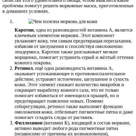
свойства этого удивительного овоща, чтобы выяснить какие
проблемы помогут решить морковные маски, приготовленные
в домашних условиях.
Каротин
, одна из разновидностей витамина А, является
ключевым элементом моркови. Этот компонент
увлажняет кожу, тем самым предотвращая пересыхания,
избавляя от шелушения и способствуя омоложению
эпидермиса. Каротин также разглаживает мелкие
морщинки, помогает устранить серый и жёлтый оттенки
кожного покрова.
Ретинол
, ещё одна разновидность витамина А,
оказывает успокаивающее и противовоспалительное
действие, устраняет истончение, шелушение и сухость
кожи. Этот элемент снижает количество микробов и
сокращает выработку кожного сала, что не только
помогает избавиться от имеющихся прыщей, но и
предотвращает появление новых. Помимо
себорегуляции, ретинол также выполняет функцию
омоложения кожи, отбеливает пигментные пятна и даже
помогает сгладить следы от растяжек.
Филлохинон
(витамин К), входящий в состав моркови,
активно выводит любого рода пигментные пятна
(независимо от причины их возникновения),