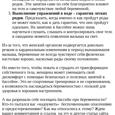
родов. Эти занятия сами по себе благоприятно влияют
на тело и самочувствие любой беременной;
Выполнение упражнений в воде – гарантия легких
родов
. Предсказать, когда именно и как пройдут роды
не может никто, как и дать гарантии, что они пройдут
идеально. На занятиях в бассейне можно лишь
научиться слушать, слышать и контролировать свое тело
в ожидании момента появления малыша на свет.
Из-за того, что женский организм подвергается довольно
резким и кардинальным изменениям в период вынашивания
малыша, беременные не всегда чувствуют себя физически
настолько хорошо, насколько рады своему положению.
Но вместо того, чтобы лежать и страдать от трансформации
собственного тела, женщина может уменьшить свой
дискомфорт с помощью безопасных и полезных занятий в
бассейне. Это не спортивные тренировки и не соревнования,
а возможность наслаждаться беременностью с пользой для
здоровья и хорошим настроением.
А вы разрешали себе посещать бассейн при беременности?
Кто-то пытался вас «надоумить» беспочвенными опасениями
и предостережениями? Как вы относились к этому? Ждем
ваших комментариев и ссылок на эту и другие статьи сайта