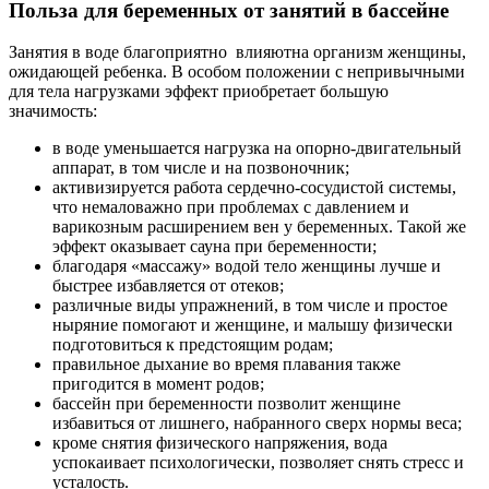
Польза для беременных от занятий в бассейне
Занятия в воде благоприятно влияютна организм женщины,
ожидающей ребенка. В особом положении с непривычными
для тела нагрузками эффект приобретает большую
значимость:
в воде уменьшается нагрузка на опорно-двигательный
аппарат, в том числе и на позвоночник;
активизируется работа сердечно-сосудистой системы,
что немаловажно при проблемах с давлением и
варикозным расширением вен у беременных. Такой же
эффект оказывает сауна при беременности;
благодаря «массажу» водой тело женщины лучше и
быстрее избавляется от отеков;
различные виды упражнений, в том числе и простое
ныряние помогают и женщине, и малышу физически
подготовиться к предстоящим родам;
правильное дыхание во время плавания также
пригодится в момент родов;
бассейн при беременности позволит женщине
избавиться от лишнего, набранного сверх нормы веса;
кроме снятия физического напряжения, вода
успокаивает психологически, позволяет снять стресс и
усталость.