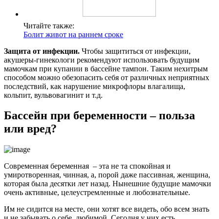
Читайте также:
Болит живот на раннем сроке
Защита от инфекции.
Чтобы защититься от инфекции,
акушеры-гинекологи рекомендуют использовать будущим
мамочкам при купании в бассейне тампон. Таким нехитрым
способом можно обезопасить себя от различных неприятных
последствий, как нарушение микрофлоры влагалища,
кольпит, вульвовагинит и т.д.
Бассейн при беременности – польза
или вред?
Современная беременная – эта не та спокойная и
умиротворенная, чинная, а, порой даже пассивная, женщина,
которая была десятки лет назад. Нынешние будущие мамочки
очень активные, целеустремленные и любознательные.
Им не сидится на месте, они хотят все видеть, обо всем знать
и не забывать о себе, любимой. Сегодня у них есть