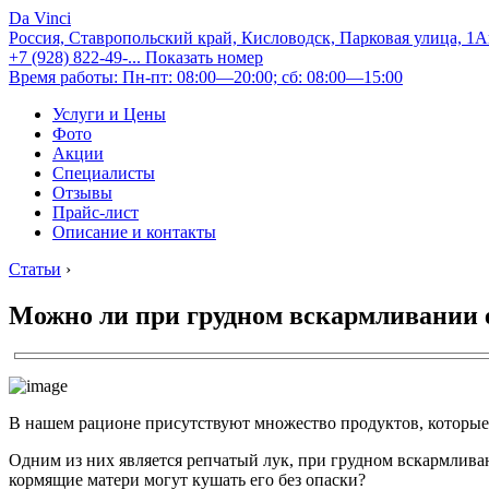
Da Vinci
Россия, Ставропольский край, Кисловодск, Парковая улица, 1
+7 (928) 822-49-...
Показать номер
Время работы: Пн-пт: 08:00—20:00; сб: 08:00—15:00
Услуги и Цены
Фото
Акции
Специалисты
Отзывы
Прайс-лист
Описание и контакты
Статьи
›
Можно ли при грудном вскармливании 
В нашем рационе присутствуют множество продуктов, которые
Одним из них является репчатый лук, при грудном вскармливан
кормящие матери могут кушать его без опаски?