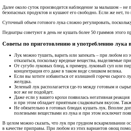
Далее около суток производится наблюдение за малышом – не п
безопасных продуктов и кушают его свободно. Если же нет, то 
Суточный объем готового лука сложно регулировать, поскольку
Педиатры советуют в день не кушать более 50 граммов этого п
Советы по приготовлению и употреблению лука 
Лук можно тушить, варить или запекать – при любом из 
отказаться, поскольку вредные вещества, выделяемые при
От сугубо луковых блюд, к примеру, луковый суп или пир
концентрация его даже в таком виде слишком велика.
Если вы хотите избавиться от излишней горечи сырого лу
желудка.
Зеленый лук располагается где-то между готовым и сырым 
все же не подойдет.
Даже если у вашего крохи появилась негативная реакция 
и при этом обладает приятным сладковатым вкусом. Такж
Не обязательно в готовых блюдах кушать лук. Вполне до
полезными веществами из лука и при этом исключит поя
В целом можно сказать, что лук при грудном вскармливании ос
в качестве приправы. При любом из этих вариантов овощ помо