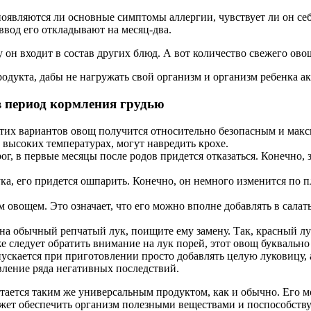
оявляются ли основные симптомы аллергии, чувствует ли он себя
ввод его откладывают на месяц-два.
 он входит в состав других блюд. А вот количество свежего ово
родукта, дабы не нагружать свой организм и организм ребенка 
в период кормления грудью
этих вариантов овощ получится относительно безопасным и мак
 высоких температурах, могут навредить крохе.
ог, в первые месяцы после родов придется отказаться. Конечно, 
ка, его придется ошпарить. Конечно, он немного изменится по п
овощем. Это означает, что его можно вполне добавлять в салаты
на обычный репчатый лук, поищите ему замену. Так, красный лу
е следует обратить внимание на лук порей, этот овощ буквально
пускается при приготовлении просто добавлять целую луковицу, 
вление ряда негативных последствий.
тается таким же универсальным продуктом, как и обычно. Его мо
жет обеспечить организм полезными веществами и поспособству