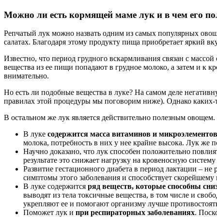
Можно ли есть кормящей маме лук и в чем его по
Репчатый лук можно назвать одним из самых популярных овоще
салатах. Благодаря этому продукту пища приобретает яркий вк
Известно, что период грудного вскармливания связан с массой
вещества из ее пищи попадают в грудное молоко, а затем и к 
внимательно.
Но есть ли подобные вещества в луке? На самом деле негатив
правилах этой процедуры мы поговорим ниже). Однако каких-то 
В остальном же лук является действительно полезным овощем. 
В луке
содержится масса витаминов и микроэлементо
молока, потребность в них у нее крайне высока. Лук же 
Научно доказано, что лук способен положительно повлия
результате это снижает нагрузку на кровеносную систем
Развитие гестационного диабета в период лактации – не 
симптомы этого заболевания и способствует скорейшему 
В луке содержится
ряд веществ, которые способны сни
выводят из тела токсичные вещества, в том числе и св
укрепляют ее и помогают организму лучше противостоят
Поможет лук и
при респираторных заболеваниях
. Поск