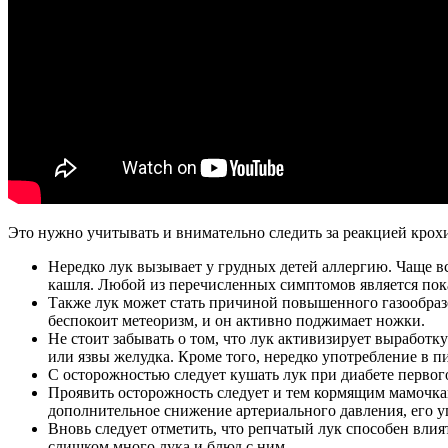
Это нужно учитывать и внимательно следить за реакцией крох
Нередко лук вызывает у грудных детей аллергию. Чаще вс
кашля. Любой из перечисленных симптомов является пока
Также лук может стать причиной повышенного газообразов
беспокоит метеоризм, и он активно поджимает ножки.
Не стоит забывать о том, что лук активизирует выработк
или язвы желудка. Кроме того, нередко употребление в п
С осторожностью следует кушать лук при диабете первого
Проявить осторожность следует и тем кормящим мамочка
дополнительное снижение артериального давления, его у
Вновь следует отметить, что репчатый лук способен влия
слишком много лука и блюд с ним.