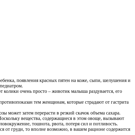
ребенка, появления красных пятен на коже, сыпи, шелушения и
 педиатром.
т колики очень просто – животик малыша раздувается, его
, противопоказан тем женщинам, которые страдают от гастрита
зы может затем перерасти в резкий скачок объема сахара.
Поскольку вещества, содержащиеся в этом овоще, вызывают
овокружение, тошнота, рвота, потеря сил и потливость.
ься от груди, то вполне возможно, в вашем рационе содержится