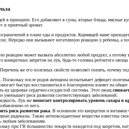
льза
й в принципе. Его добавляют в супы, вторые блюда, мясные куш
ус и приятный аромат.
 ограничений в плане еды и продуктов. Кормящей маме приходит
крохе. Нередко они вызывают негативную реакцию у ребенка, а 
ную реакцию может вызвать абсолютно любой продукт, а потому 
конкретных запретов на лук, будь-то головка репчатого овоща и
Перечень же его полезных свойств позволяет понять, почему пед
в
. Поскольку после родов женщина испытывает дефицит полезных
помогает быстро восстановиться и благоприятно влияет на общее 
ть на здоровье сердечно-сосудистой системы. Этот овощ
снижает
у и уменьшает риск развития соответствующих заболеваний.
редкость. Лук же
помогает контролировать уровень сахара в к
избавлению от него.
зить риск развития рака
. В основном это кверцетин и витамин
ободные радикалы. Также антиоксидантные вещества известны с
ь любым заболеваниям.
ольку при ГВ большинство лекарств находится под запретом, на