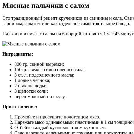
Мясные пальчики с салом
Это традиционный рецепт кручеников из свинины и сала. Свины
гарниром, салатом или как отдельное самостоятельное блюдо.
Пальчики из мяса с салом на 6 порций готовятся 1 час 45 минут
Ингредиенты:
800 гр. свиной вырезки;
150гр. свежего или соленого сала;
3 ст. л. подсолнечного масла;
1 долька чеснока;
2 стакана воды;
3 щепотки соли;
перец молотый по вкусу.
Приготовление:
Промойте и просушите полотенцем мясо.
Нарежьте мясо одинаковыми пластинами в 1 см толщиной,
Отбейте каждый кусок молотком кухонным.
Сало нарежьте маленькими кусочками или прокрутите на