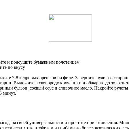
йте и подсушите бумажным полотенцем.
ите по вкусу.
жите 7-8 кедровых орешков на филе. Заверните рулет со сторон
ргарин. Выложите в сковороду крученики и обжарьте до золотист
иный бульон, соевый соус и сливочное масло. Накройте рулеты ф
5 минут.
агодаря своей универсальности и простоте приготовления. Мног
лассических с картофелем и грибами до более экзотических с с