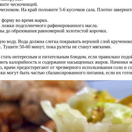
авите чесночницей.
чесноком. На край положите 5-6 кусочков сала. Плотно завернит
 форму во время жарки.
-3 ложки подсолнечного рафинированного масла.
ны до образования равномерной золотистой корочки.
ю воду. Вода должна слегка покрывать верхний слой кручеников
. Тушите 50-60 минут, пока рулеты не станут мягкими.
т стать интересным и питательным блюдом, если правильно подо
изить калорийность и содержание насыщенных жиров. Начинки м
о, врачи предостерегают от чрезмерного использования соли и со
ки могут быть частью сбалансированного питания, если их гото