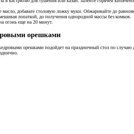
ы в кастрюлю для тушения или казан. Залейте горячей кипячено
е масло, добавьте столовую ложку муки. Обжаривайте до равном
омешивая лопаткой, до получения однородной массы без комков.
на огонь еще на 20 минут.
едровыми орешками
кедровыми орешками подойдет на праздничный стол по случаю Д
азднично.