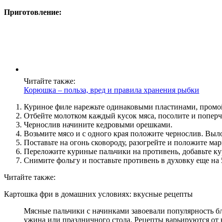
Приготовление:
Читайте также:
Корюшка – польза, вред и правила хранения рыбки
Куриное филе нарежьте одинаковыми пластинами, промо
Отбейте молотком каждый кусок мяса, посолите и поперч
Чернослив начините кедровыми орешками.
Возьмите мясо и с одного края положите чернослив. Выло
Поставьте на огонь сковороду, разогрейте и положите ма
Переложите куриные пальчики на противень, добавьте кур
Снимите фольгу и поставьте противень в духовку еще на 
Читайте также:
Картошка фри в домашних условиях: вкусные рецепты
Мясные пальчики с начинками завоевали популярность бл
ужина или праздничного стола. Рецепты варьируются от к