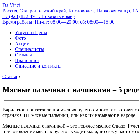
Da Vinci
Россия, Ставропольский край, Кисловодск, Парковая улица, 1
+7 (928) 822-49-...
Показать номер
Время работы: Пн-пт: 08:00—20:00; сб: 08:00—15:00
Услуги и Цены
Фото
Акции
Специалисты
Отзывы
Прайс-лист
Описание и контакты
Статьи
›
Мясные пальчики с начинками – 5 рец
Вариантов приготовления мясных рулетов много, их готовят с
странах СНГ мясные пальчики, или как их называют в народе 
Мясные пальчики с начинкой – это горячее мясное блюдо. Рулет
приготовление мясных рулетов уходит мало, поэтому часто хоз