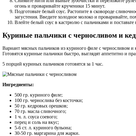
Снимите нити или выньте зубочистки и переложите рулет
огонь и проваривайте крученики 15 минут.
Подготовьте белый соус. Растопите в сковороде сливочно
загустения. Введите холодное молоко и проваривайте, п
Влейте белый соус в кастрюлю с пальчиками и поставьте 
Куриные пальчики с черносливом и к
Вариант мясных пальчиков из куриного филе с черносливом и 
Готовятся куриные пальчики быстро, выглядят аппетитно и пр
5 порций куриных пальчиков готовятся за 1 час.
Ингредиенты:
500 гр. куриного филе;
100 гр. чернослива без косточки;
50 гр. кедровых орешков;
70 гр. масла сливочного;
1 ч. л. соуса соевого;
перец и соль на вкус;
5-6 ст. л. куриного бульона;
30-50 гр. маргарина для жарки.