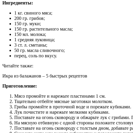
Ингредиенты:
1 кг. свиного мяса;
200 гр. грибов;
150 гр. муки;
150 гр. растительного масла;
150 мл. молока;
1 средняя луковица;
3 ст. л. сметаны;
50 гр. масла сливочного;
перец, соль по вкусу.
Читайте также:
Икра из балажанов – 5 быстрых рецептов
Приготовление:
Мясо промойте и нарежьте пластинами 1 см.
Тщательно отбейте мясные заготовки молотком.
Грибы промойте в проточной воде и порежьте кубиками.
Лук почистите и нарежьте мелкими кубиками.
Поставьте на огонь сковороду и обжарьте лук с грибами.
На мясную отбивную с одной стороны положите столовую 
Поставьте на огонь сковороду с толстым дном, добавьте 