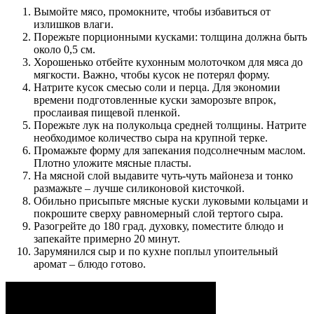
Вымойте мясо, промокните, чтобы избавиться от
излишков влаги.
Порежьте порционными кусками: толщина должна быть
около 0,5 см.
Хорошенько отбейте кухонным молоточком для мяса до
мягкости. Важно, чтобы кусок не потерял форму.
Натрите кусок смесью соли и перца. Для экономии
времени подготовленные куски заморозьте впрок,
прослаивая пищевой пленкой.
Порежьте лук на полукольца средней толщины. Натрите
необходимое количество сыра на крупной терке.
Промажьте форму для запекания подсолнечным маслом.
Плотно уложите мясные пласты.
На мясной слой выдавите чуть-чуть майонеза и тонко
размажьте – лучше силиконовой кисточкой.
Обильно присыпьте мясные куски луковыми кольцами и
покрошите сверху равномерный слой тертого сыра.
Разогрейте до 180 град. духовку, поместите блюдо и
запекайте примерно 20 минут.
Зарумянился сыр и по кухне поплыл упоительный
аромат – блюдо готово.