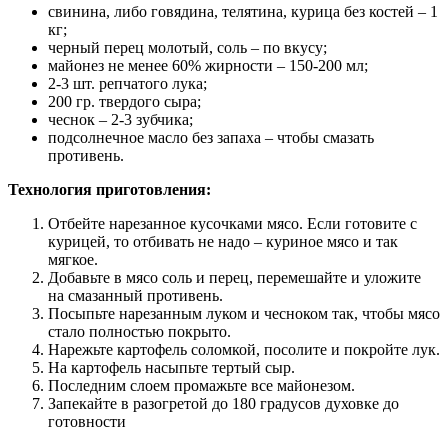
свинина, либо говядина, телятина, курица без костей – 1
кг;
черный перец молотый, соль – по вкусу;
майонез не менее 60% жирности – 150-200 мл;
2-3 шт. репчатого лука;
200 гр. твердого сыра;
чеснок – 2-3 зубчика;
подсолнечное масло без запаха – чтобы смазать
противень.
Технология приготовления:
Отбейте нарезанное кусочками мясо. Если готовите с
курицей, то отбивать не надо – куриное мясо и так
мягкое.
Добавьте в мясо соль и перец, перемешайте и уложите
на смазанный противень.
Посыпьте нарезанным луком и чесноком так, чтобы мясо
стало полностью покрыто.
Нарежьте картофель соломкой, посолите и покройте лук.
На картофель насыпьте тертый сыр.
Последним слоем промажьте все майонезом.
Запекайте в разогретой до 180 градусов духовке до
готовности