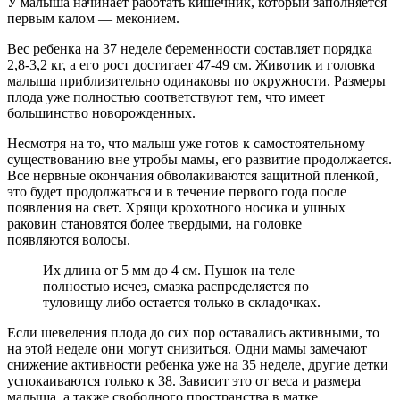
У малыша начинает работать кишечник, который заполняется
первым калом — меконием.
Вес ребенка на 37 неделе беременности составляет порядка
2,8-3,2 кг, а его рост достигает 47-49 см. Животик и головка
малыша приблизительно одинаковы по окружности. Размеры
плода уже полностью соответствуют тем, что имеет
большинство новорожденных.
Несмотря на то, что малыш уже готов к самостоятельному
существованию вне утробы мамы, его развитие продолжается.
Все нервные окончания обволакиваются защитной пленкой,
это будет продолжаться и в течение первого года после
появления на свет. Хрящи крохотного носика и ушных
раковин становятся более твердыми, на головке
появляются волосы.
Их длина от 5 мм до 4 см. Пушок на теле
полностью исчез, смазка распределяется по
туловищу либо остается только в складочках.
Если шевеления плода до сих пор оставались активными, то
на этой неделе они могут снизиться. Одни мамы замечают
снижение активности ребенка уже на 35 неделе, другие детки
успокаиваются только к 38. Зависит это от веса и размера
малыша, а также свободного пространства в матке.