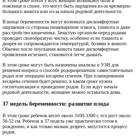
В этом сроке почти у всех женщин возникают боли в
пояснице и спине, это могут быть ощущения из-за чрезмерно
большого живота или из-за начала родовой деятельности.
В конце беременности могут возникать дискомфортные
ощущения со стороны пищеварения: изжога, тошнота и даже
расстройство кишечника. Зачастую организм перед родами
проводит своеобразную чистку, особенно если тошнота и
диарея не сопровождаются температурой, болями в животе.
Обычно после опускания живота такие дискомфортные
проявления исчезают, становится легче дышать.
В этом сроке могут быть назначены анализы и УЗИ для
решения вопроса о способе родоразрешения: самостоятельных
родах или операции кесарева сечения. При планировании
кесарева сечения будет решено, в каком сроке нужна
госпитализация и проведение родов. Если ждут начала
родовой деятельности, женщине можно оставаться дома.
37 недель беременности: развитие плода
В этом сроке ребенок весит около 3100-3300 г, его рост около
50-52 см. Ребенок в 37 недель уже практически готов к
рождению, и как только малыш дозреет, запустится процесс
родов.