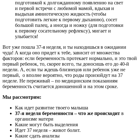
подготовкой к долгожданному появлению на свет
и первой встречи с любимой мамой, вдыхая и
выдыхая амниотическую жидкость (чтобы
подготовить легкие к первому дыханию), сосет
большой палец, а иногда и ножку (для подготовки
к первому сосательному рефлексу), мигает и
улыбается!
Вот уже пошла 37-я неделя, и ты находишься в ожидании
чуда! А когда оно придет к тебе, зависит от множества
факторов: если беременность протекает нормально, и это твой
первый ребенок, то, скорее всего, ты доносишь его до 40-й
недели. А, если ты ждешь близнецов или ребенок уже не
первый, о вполне вероятно, что роды произойдут на 37
неделе. Не переживай – по медицинским показаниям
беременность считается доношенной и на этом сроке.
Мы рассмотрим:
Как идет развитие твоего малыша
37-я неделя беременности – что же происходит
в
организме матери
Какие могут быть выделения
Идет 37 неделя – живот болит.
Какие сдать анализы