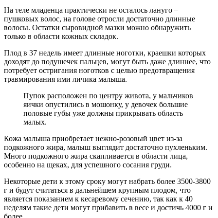
На теле младенца практически не осталось лануго –
пушковых волос, на голове отросли достаточно длинные
волосы. Остатки сыровидной мазки можно обнаружить
только в области кожных складок.
Плод в 37 недель имеет длинные ноготки, краешки которых
доходят до подушечек пальцев, могут быть даже длиннее, что
потребует остригания ноготков с целью предотвращения
травмирования ими личика малыша.
Пупок расположен по центру живота, у мальчиков
яички опустились в мошонку, у девочек большие
половые губы уже должны прикрывать область
малых.
Кожа малыша приобретает нежно-розовый цвет из-за
подкожного жира, малыш выглядит достаточно пухленьким.
Много подкожного жира скапливается в области лица,
особенно на щеках, для успешного сосания груди.
Некоторые дети к этому сроку могут набрать более 3500-3800
г и будут считаться в дальнейшем крупным плодом, что
является показанием к кесаревому сечению, так как к 40
неделям такие дети могут прибавить в весе и достичь 4000 г и
более.