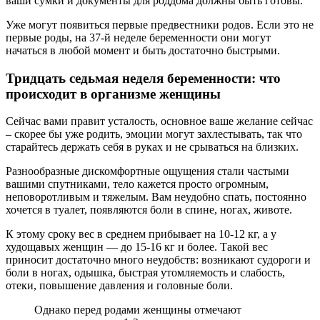
ваши сумки и документы для роддома должны быть готовы.
Уже могут появиться первые предвестники родов. Если это не
первые роды, на 37-й неделе беременности они могут
начаться в любой момент и быть достаточно быстрыми.
Тридцать седьмая неделя беременности: что
происходит в организме женщины
Сейчас вами правит усталость, основное ваше желание сейчас
– скорее бы уже родить, эмоции могут захлестывать, так что
старайтесь держать себя в руках и не срываться на близких.
Разнообразные дискомфортные ощущения стали частыми
вашими спутниками, тело кажется просто огромным,
неповоротливым и тяжелым. Вам неудобно спать, постоянно
хочется в туалет, появляются боли в спине, ногах, животе.
К этому сроку вес в среднем прибывает на 10-12 кг, а у
худощавых женщин — до 15-16 кг и более. Такой вес
приносит достаточно много неудобств: возникают судороги и
боли в ногах, одышка, быстрая утомляемость и слабость,
отеки, повышение давления и головные боли.
Однако перед родами женщины отмечают