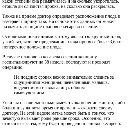
какой степени она размягчилась и на сколько укоротилась,
отошла ли слизистая пробка, на сколько она раскрылась.
Также на приеме доктор определяет расположение плода и
измеряет ширину таза. На основе этих данных он может
назначить женщине плановое кесарево сечение.
Основными показаниями к этому являются: крупный плод,
узкий таз, тазовое предлежание плода при весе более 3,6 кг,
поперечное положение плода.
В случае планового кесарева сечения женщину
госпитализируют на 38 неделе, обследуют и проводят
операцию.
На поздних сроках важно внимательно следить за
ощущениями женщины: шевелениями малыша,
выделениями из влагалища, общим
самочувствием.
Если вы начали частенько замечать окаменение живота, либо
боли внизу живота время от времени – скажите своему
доктору. На этой неделе матка может быть в тонусе, что
зачастую вызывает роды раньше срока. Особенно, это
относиться к тем, кому будет проведено плановое кесарево.