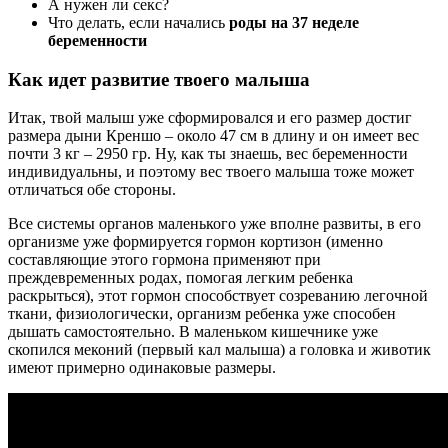
А нужен ли секс?
Что делать, если начались
роды на 37 неделе
беременности
Как идет развитие твоего малыша
Итак, твой малыш уже сформировался и его размер достиг
размера дыни Креншо – около 47 см в длину и он имеет вес
почти 3 кг – 2950 гр. Ну, как ты знаешь, вес беременности
индивидуальны, и поэтому вес твоего малыша тоже может
отличаться обе стороны.
Все системы органов маленького уже вполне развиты, в его
организме уже формируется гормон кортизон (именно
составляющие этого гормона применяют при
преждевременных родах, помогая легким ребенка
раскрыться), этот гормон способствует созреванию легочной
ткани, физиологически, организм ребенка уже способен
дышать самостоятельно. В маленьком кишечнике уже
скопился меконий (первый кал малыша) а головка и животик
имеют примерно одинаковые размеры.