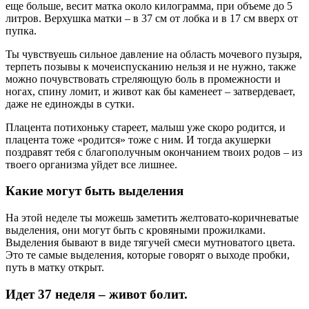
еще больше, весит матка около килограмма, при объеме до 5
литров. Верхушка матки – в 37 см от лобка и в 17 см вверх от
пупка.
Ты чувствуешь сильное давление на область мочевого пузыря,
терпеть позывы к мочеиспусканию нельзя и не нужно, также
можно почувствовать стреляющую боль в промежности и
ногах, спину ломит, и живот как бы каменеет – затвердевает,
даже не единожды в сутки.
Плацента потихоньку стареет, малыш уже скоро родится, и
плацента тоже «родится» тоже с ним. И тогда акушерки
поздравят тебя с благополучным окончанием твоих родов – из
твоего организма уйдет все лишнее.
Какие могут быть выделения
На этой неделе ты можешь заметить желтовато-коричневатые
выделения, они могут быть с кровяными прожилками.
Выделения бывают в виде тягучей смеси мутноватого цвета.
Это те самые выделения, которые говорят о выходе пробки,
путь в матку открыт.
Идет 37 неделя – живот болит.