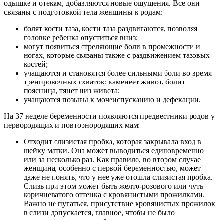
одышке и отекам, добавляются новые ощущения. Все они
связаны с подготовкой тела женщины к родам:
болят кости таза, кости таза раздвигаются, позволяя
головке ребенка опуститься вниз;
могут появиться стреляющие боли в промежности и
ногах, которые связаны также с раздвижением тазовых
костей;
учащаются и становятся более сильными боли во время
тренировочных схваток: каменеет живот, болит
поясница, тянет низ живота;
учащаются позывы к мочеиспусканию и дефекации.
На 37 неделе беременности появляются предвестники родов у
первородящих и повторнородящих мам:
Отходит слизистая пробка, которая закрывала вход в
шейку матки. Она может выводиться единовременно
или за несколько раз. Как правило, во втором случае
женщина, особенно с первой беременностью, может
даже не понять, что у нее уже отошла слизистая пробка.
Слизь при этом может быть желто-розового или чуть
коричневатого оттенка с кровянистыми прожилками.
Важно не пугаться, присутствие кровянистых прожилок
в слизи допускается, главное, чтобы не было