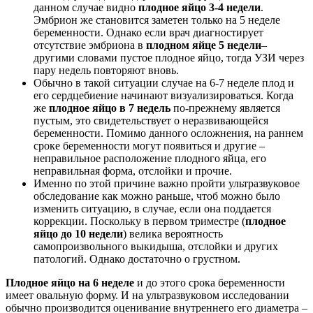
данном случае видно
плодное яйцо 3-4 недели
.
Эмбрион же становится заметен только на 5 неделе
беременности. Однако если врач диагностирует
отсутствие эмбриона в
плодном яйце 5 недели
–
другими словами пустое плодное яйцо, тогда УЗИ через
пару недель повторяют вновь.
Обычно в такой ситуации случае на 6-7 неделе плод и
его сердцебиение начинают визуализироваться. Когда
же
плодное яйцо в 7 недель
по-прежнему является
пустым, это свидетельствует о неразвивающейся
беременности. Помимо данного осложнения, на раннем
сроке беременности могут появиться и другие –
неправильное расположение плодного яйца, его
неправильная форма, отслойки и прочие.
Именно по этой причине важно пройти ультразвуковое
обследование как можно раньше, чтоб можно было
изменить ситуацию, в случае, если она поддается
коррекции. Поскольку в первом триместре (
плодное
яйцо до 10 недели
) велика вероятность
самопроизвольного выкидыша, отслойки и других
патологий. Однако достаточно о грустном.
Плодное яйцо на 6 неделе
и до этого срока беременности
имеет овальную форму. И на ультразвуковом исследовании
обычно производится оценивание внутреннего его диаметра –