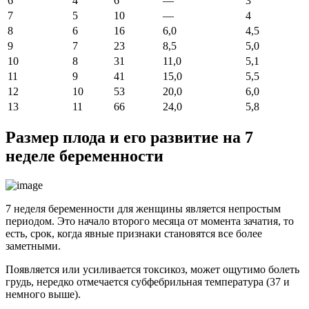
6
4
6
—
3
7
5
10
—
4
8
6
16
6,0
4,5
9
7
23
8,5
5,0
10
8
31
11,0
5,1
11
9
41
15,0
5,5
12
10
53
20,0
6,0
13
11
66
24,0
5,8
Размер плода и его развитие на 7
неделе беременности
7 неделя беременности для женщины является непростым
периодом. Это начало второго месяца от момента зачатия, то
есть, срок, когда явные признаки становятся все более
заметными.
Появляется или усиливается токсикоз, может ощутимо болеть
грудь, нередко отмечается субфебрильная температура (37 и
немного выше).