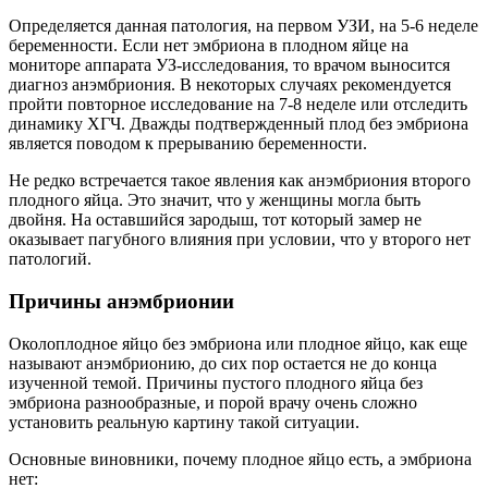
Определяется данная патология, на первом УЗИ, на 5-6 неделе
беременности. Если нет эмбриона в плодном яйце на
мониторе аппарата УЗ-исследования, то врачом выносится
диагноз анэмбриония. В некоторых случаях рекомендуется
пройти повторное исследование на 7-8 неделе или отследить
динамику ХГЧ. Дважды подтвержденный плод без эмбриона
является поводом к прерыванию беременности.
Не редко встречается такое явления как анэмбриония второго
плодного яйца. Это значит, что у женщины могла быть
двойня. На оставшийся зародыш, тот который замер не
оказывает пагубного влияния при условии, что у второго нет
патологий.
Причины анэмбрионии
Околоплодное яйцо без эмбриона или плодное яйцо, как еще
называют анэмбрионию, до сих пор остается не до конца
изученной темой. Причины пустого плодного яйца без
эмбриона разнообразные, и порой врачу очень сложно
установить реальную картину такой ситуации.
Основные виновники, почему плодное яйцо есть, а эмбриона
нет: