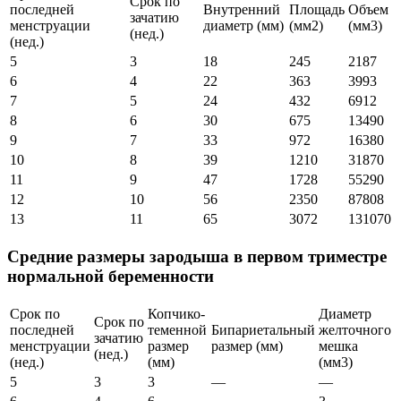
Срок по
последней
Внутренний
Площадь
Объем
зачатию
менструации
диаметр (мм)
(мм2)
(мм3)
(нед.)
(нед.)
5
3
18
245
2187
6
4
22
363
3993
7
5
24
432
6912
8
6
30
675
13490
9
7
33
972
16380
10
8
39
1210
31870
11
9
47
1728
55290
12
10
56
2350
87808
13
11
65
3072
131070
Средние размеры зародыша в первом триместре
нормальной беременности
Срок по
Копчико-
Диаметр
Срок по
последней
теменной
Бипариетальный
желточного
зачатию
менструации
размер
размер (мм)
мешка
(нед.)
(нед.)
(мм)
(мм3)
5
3
3
—
—