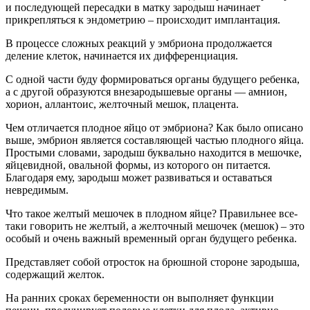
и последующей пересадки в матку зародыш начинает
прикрепляться к эндометрию – происходит имплантация.
В процессе сложных реакций у эмбриона продолжается
деление клеток, начинается их дифференциация.
С одной части буду формироваться органы будущего ребенка,
а с другой образуются внезародышевые органы — амнион,
хорион, аллантоис, желточный мешок, плацента.
Чем отличается плодное яйцо от эмбриона? Как было описано
выше, эмбрион является составляющей частью плодного яйца.
Простыми словами, зародыш буквально находится в мешочке,
яйцевидной, овальной формы, из которого он питается.
Благодаря ему, зародыш может развиваться и оставаться
невредимым.
Что такое желтый мешочек в плодном яйце? Правильнее все-
таки говорить не желтый, а желточный мешочек (мешок) – это
особый и очень важный временный орган будущего ребенка.
Представляет собой отросток на брюшной стороне зародыша,
содержащий желток.
На ранних сроках беременности он выполняет функции