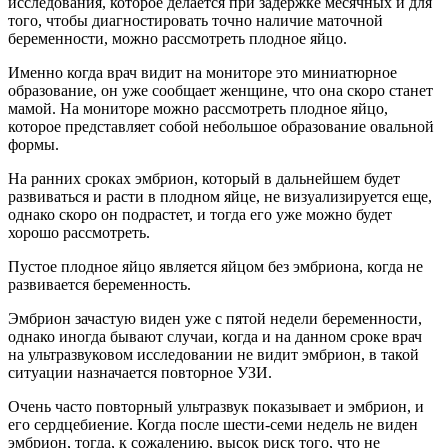
исследования, которое делается при задержке месячных и для
того, чтобы диагностировать точно наличие маточной
беременности, можно рассмотреть плодное яйцо.
Именно когда врач видит на мониторе это миниатюрное
образование, он уже сообщает женщине, что она скоро станет
мамой. На мониторе можно рассмотреть плодное яйцо,
которое представляет собой небольшое образование овальной
формы.
На ранних сроках эмбрион, который в дальнейшем будет
развиваться и расти в плодном яйце, не визуализируется еще,
однако скоро он подрастет, и тогда его уже можно будет
хорошо рассмотреть.
Пустое плодное яйцо является яйцом без эмбриона, когда не
развивается беременность.
Эмбрион зачастую виден уже с пятой недели беременности,
однако иногда бывают случаи, когда и на данном сроке врач
на ультразвуковом исследовании не видит эмбрион, в такой
ситуации назначается повторное УЗИ.
Очень часто повторный ультразвук показывает и эмбрион, и
его сердцебиение. Когда после шести-семи недель не виден
эмбрион, тогда, к сожалению, высок риск того, что не