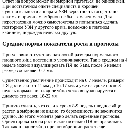
Ответ на вопрос может ли эмбрион прятаться, не однозначен.
При достаточном опыте специалиста и хорошей
чувствительности аппарата УЗИ вероятность того, что по
каким-то причинам эмбрион не был замечен мала. Для
перестраховки можно самостоятельно попытаться сделать
повторное УЗИ у другого врача, возможно в платном
кабинете, подождав неделью-другую.
Средние нормы показатели роста и прогнозы
При условии отсутствия патологий размеры нормального
плодного яйца постепенно увеличиваются. Так в среднем на 4
неделе можно визуализировать ПЯ до 5 мм, после 5 недели
размер составляет 6-7 мм.
Существенно увеличение происходит на 6-7 неделе, размеры
ПЯ достигают от 11 мм до 16-17 мм, а уже на сроке после 8
недель нормально плодное яйцо четко визуализируется и
диаметр его равен 18-22 мм.
Принято считать, что если к сроку 8-9 недель плодное яйцо
растет, а эмбриона не видно, то беременность не закончится
удачно. До этого момента рано делать серьезные прогнозы.
Ориентироваться на рост исключительно ПЯ не правильно.
Так как плодное яйцо при анэмбрионии растет еще