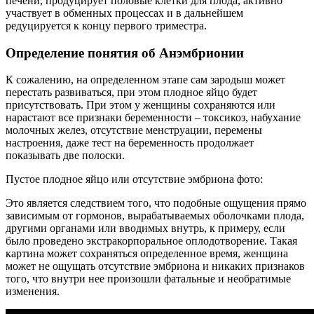
печени, продуцирует половые клетки для плода, активно
участвует в обменных процессах и в дальнейшем
редуцируется к концу первого триместра.
Определение понятия об Анэмбрионии
К сожалению, на определенном этапе сам зародыш может
перестать развиваться, при этом плодное яйцо будет
присутствовать. При этом у женщины сохраняются или
нарастают все признаки беременности – токсикоз, набухание
молочных желез, отсутствие менструации, перемены
настроения, даже тест на беременность продолжает
показывать две полоски.
Пустое плодное яйцо или отсутствие эмбриона фото:
Это является следствием того, что подобные ощущения прямо
зависимым от гормонов, вырабатываемых оболочками плода,
другими органами или вводимых внутрь, к примеру, если
было проведено экстракорпоральное оплодотворение. Такая
картина может сохраняться определенное время, женщина
может не ощущать отсутствие эмбриона и никаких признаков
того, что внутри нее произошли фатальные и необратимые
изменения.