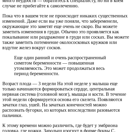
много неудобств — обратитесь к специалисту, но ни в коем
случае не прибегайте к самолечению.
Пока что в вашем теле не происходит никаких существенных
изменений. Даже если вы уже поняли, что забеременели,
окружающие это заметят еще очень не скоро. Вы можете
заметить изменения в груди. Обычно это проявляется как
покалывание или раздражение в груди или сосках. Вы можете
также заметить потемнение околососковых кружков или
вздутие желез вокруг сосков.
Еще один ранний и очень распространенный
симптом беременности — повышенная
утомляемость. Это может продолжаться весь
период беременности.
Возраст плода — 3 недели На этой неделе у малыша еще
только начинаются формироваться сердце, центральная
нервная система (головной мозг), мышцы и кости. В течение
этой недели сформируется основа его скелета. Появляются
зачатки глаз, ушей. На зачатках конечностей можно
распознать бугорки, из которых впоследствии разовьются
пальчики.
К этому времени можно различить, где будет у эмбриона
головка, где ножки. Зародыш изогнут в форме буквы С.