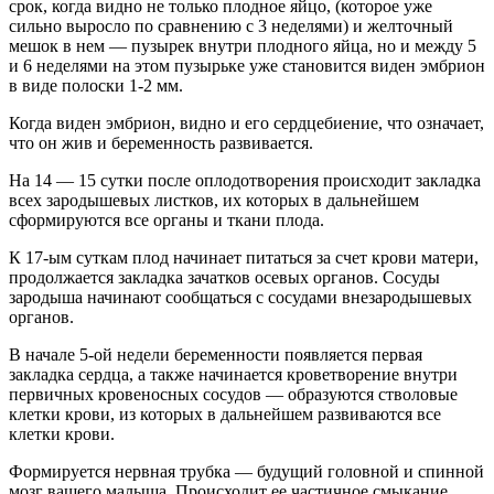
срок, когда видно не только плодное яйцо, (которое уже
сильно выросло по сравнению с 3 неделями) и желточный
мешок в нем — пузырек внутри плодного яйца, но и между 5
и 6 неделями на этом пузырьке уже становится виден эмбрион
в виде полоски 1-2 мм.
Когда виден эмбрион, видно и его сердцебиение, что означает,
что он жив и беременность развивается.
На 14 — 15 сутки после оплодотворения происходит закладка
всех зародышевых листков, их которых в дальнейшем
сформируются все органы и ткани плода.
К 17-ым суткам плод начинает питаться за счет крови матери,
продолжается закладка зачатков осевых органов. Сосуды
зародыша начинают сообщаться с сосудами внезародышевых
органов.
В начале 5-ой недели беременности появляется первая
закладка сердца, а также начинается кроветворение внутри
первичных кровеносных сосудов — образуются стволовые
клетки крови, из которых в дальнейшем развиваются все
клетки крови.
Формируется нервная трубка — будущий головной и спинной
мозг вашего малыша. Происходит ее частичное смыкание