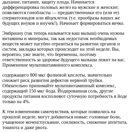
дыхание, питание, защиту плода. Начинается
дифференцировка половых желез на мужские и женские;
появляются гонобласты — предшественники его (или ее)
сперматозоидов или яйцеклеток (т.е. прообразы ваших же
будущих внуков и внучек!). Начинает формироваться яичко.
Эмбриону (так теперь называется ваш малыш) очень нужны
витамины и минералы, так как недостаток необходимых
веществ может пагубно отразиться на развитии органов и
систем, закладка которых происходит на этой неделе. Вы,
вероятно, уже знаете, что беременны, поэтому
ответственность за здоровье будущего малыша лежит на вас.
Применение мультивитаминного комплекса.
содержащего 800 мкг фолиевой кислоты, значительно
снижает риск развития дефектов нервной трубки.
Обязательно принимайте мультивитаминный комплекс,
содержащий 150 мкг йода. Йодированная соль, другие
продукты питания восполняют суточную потребность в йоде
только на 4%.
К тем изменениям самочувствия, которые появились на
прошлой неделе, могут добавиться новые: головные боли,
учащенное мочеиспускание, сонливость, снижение аппетита,
тошнота и даже рвота.