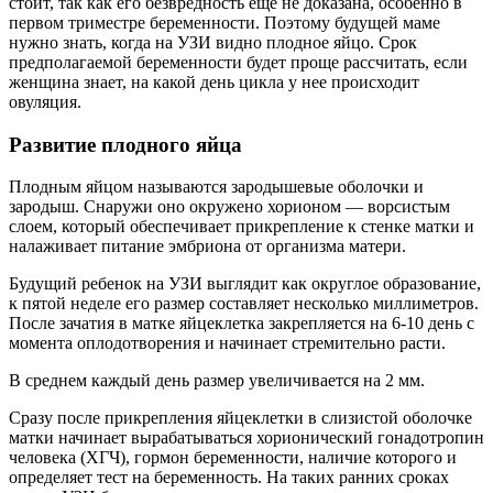
стоит, так как его безвредность еще не доказана, особенно в
первом триместре беременности. Поэтому будущей маме
нужно знать, когда на УЗИ видно плодное яйцо. Срок
предполагаемой беременности будет проще рассчитать, если
женщина знает, на какой день цикла у нее происходит
овуляция.
Развитие плодного яйца
Плодным яйцом называются зародышевые оболочки и
зародыш. Снаружи оно окружено хорионом — ворсистым
слоем, который обеспечивает прикрепление к стенке матки и
налаживает питание эмбриона от организма матери.
Будущий ребенок на УЗИ выглядит как округлое образование,
к пятой неделе его размер составляет несколько миллиметров.
После зачатия в матке яйцеклетка закрепляется на 6-10 день с
момента оплодотворения и начинает стремительно расти.
В среднем каждый день размер увеличивается на 2 мм.
Сразу после прикрепления яйцеклетки в слизистой оболочке
матки начинает вырабатываться хорионический гонадотропин
человека (ХГЧ), гормон беременности, наличие которого и
определяет тест на беременность. На таких ранних сроках