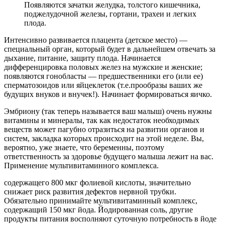
Появляются зачатки желудка, толстого кишечника,
поджелудочной железы, гортани, трахеи и легких
плода.
Интенсивно развивается плацента (детское место) —
специальный орган, который будет в дальнейшем отвечать за
дыхание, питание, защиту плода. Начинается
дифференцировка половых желез на мужские и женские;
появляются гонобласты — предшественники его (или ее)
сперматозоидов или яйцеклеток (т.е.прообразы ваших же
будущих внуков и внучек!). Начинает формироваться яичко.
Эмбриону (так теперь называется ваш малыш) очень нужны
витамины и минералы, так как недостаток необходимых
веществ может пагубно отразиться на развитии органов и
систем, закладка которых происходит на этой неделе. Вы,
вероятно, уже знаете, что беременны, поэтому
ответственность за здоровье будущего малыша лежит на вас.
Применение мультивитаминного комплекса.
содержащего 800 мкг фолиевой кислоты, значительно
снижает риск развития дефектов нервной трубки.
Обязательно принимайте мультивитаминный комплекс,
содержащий 150 мкг йода. Йодированная соль, другие
продукты питания восполняют суточную потребность в йоде