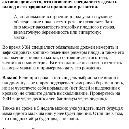
активно двигается, что позволяет специалисту сделать
вывод о его здоровье и правильном развитии.
А вот аномалии в строении плода ультразвуковое
обследование пока рассмотреть не позволяет. Зато
оно может рассмотреть отслойку плодного пузыря,
внематочную беременность или гипертонус
матки.
Во время УЗИ специалист обязательно должен измерить и
зафиксировать копчико-теменные размеры плода, а также его
положение в полости матки, состояние желтого тела,
яичников и миометрия. Все эти данные позволят рассчитать
размеры малыша и примерную дату его рождения.
Важно!
Если при сроке в пять недель эмбриона не видно в
плодном пузыре и врач подозревает замершую беременность,
но вы чувствуете себя нормально (нет болей и выделений с
кровью) не спешите делать выскабливание. Проверьтесь на
УЗИ еще через десять дней (минимум через неделю).
Также на сроке в 5 недель можно уже увидеть, ждёт будущая
мама одного малыша или у неё будет двойня. Отличие в том,
что плодных яйца будет два, а не одно.