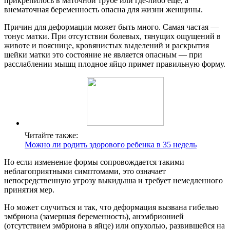
прикрепилось в маточной трубе или где-либо еще, а
внематочная беременность опасна для жизни женщины.
Причин для деформации может быть много. Самая частая —
тонус матки. При отсутствии болевых, тянущих ощущений в
животе и пояснице, кровянистых выделений и раскрытия
шейки матки это состояние не является опасным — при
расслаблении мышц плодное яйцо примет правильную форму.
Читайте также:
Можно ли родить здорового ребенка в 35 недель
Но если изменение формы сопровождается такими
неблагоприятными симптомами, это означает
непосредственную угрозу выкидыша и требует немедленного
принятия мер.
Но может случиться и так, что деформация вызвана гибелью
эмбриона (замершая беременность), анэмбрионией
(отсутствием эмбриона в яйце) или опухолью, развившейся на