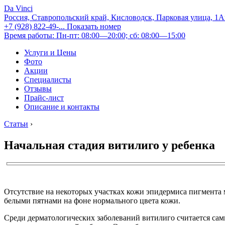
Da Vinci
Россия, Ставропольский край, Кисловодск, Парковая улица, 1
+7 (928) 822-49-...
Показать номер
Время работы: Пн-пт: 08:00—20:00; сб: 08:00—15:00
Услуги и Цены
Фото
Акции
Специалисты
Отзывы
Прайс-лист
Описание и контакты
Статьи
›
Начальная стадия витилиго у ребенка
Отсутствие на некоторых участках кожи эпидермиса пигмента м
белыми пятнами на фоне нормального цвета кожи.
Среди дерматологических заболеваний витилиго считается сам