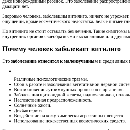
даже новорожденный ребенок. Это заболевание распространено 
двадцати лет.
Здоровью человека, заболевшим витилиго, ничего не угрожает.
ощущений, кроме косметического недостатка. Белые пигментн
Но витилиго не стоит оставлять без лечения. Такие симптомы 
внутренних органов своеобразными высыпаниями или другим
Почему человек заболевает витилиго
Это
заболевание относится к малоизученным
и среди явных 
Различные психологические травмы.
Сбои в работе и заболевания вегетативной нервной сист
Возникновение аутоиммунных процессов в организме.
Заболевания щитовидной железы, надпочечников, половы
Наследственная предрасположенность.
Солнечные ожоги.
Дисбактериоз.
Воздействие на кожу химически агрессивных веществ.
Использование некачественных косметических средств.