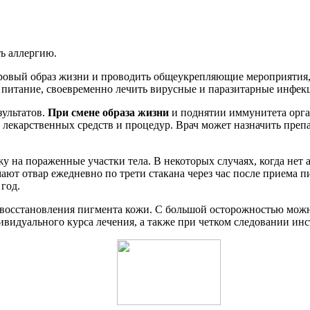
ь аллергию.
доровый образ жизни и проводить общеукрепляющие мероприяти
питание, своевременно лечить вирусные и паразитарные инфек
зультатов.
При смене образа жизни
и поднятии иммунитета орга
 лекарственных средств и процедур. Врач может назначить преп
 на пораженные участки тела. В некоторых случаях, когда нет 
ют отвар ежедневно по трети стакана через час после приема пи
 год.
 восстановления пигмента кожи. С большой осторожностью можн
видуального курса лечения, а также при четком следовании инс