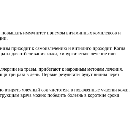
я, повышать иммунитет приемом витаминных комплексов и
ции.
низм приходит к самоизлечению и витилиго проходит. Когда
араты для отбеливания кожи, хирургическое лечение или
аллергии на травы, прибегают к народным методам лечения.
щи три раза в день. Первые результаты будут видны через
о втирать млечный сок чистотела в пораженные участки кожи.
трукциям врача можно победить болезнь в короткие сроки.