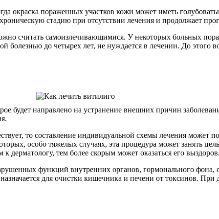
огда окраска пораженных участков кожи может иметь голубоватый
хроническую стадию при отсутствии лечения и продолжает прог
ожно считать самоизлечивающимися. У некоторых больных пораж
той болезнью до четырех лет, не нуждается в лечении. До этого 
рое будет направлено на устранение внешних причин заболевани
я.
ствует, то составление индивидуальной схемы лечения может п
которых, особо тяжелых случаях, эта процедура может занять це
 к дерматологу, тем более скорым может оказаться его выздоров
арушенных функций внутренних органов, гормонального фона, о
 назначается для очистки кишечника и печени от токсинов. При 