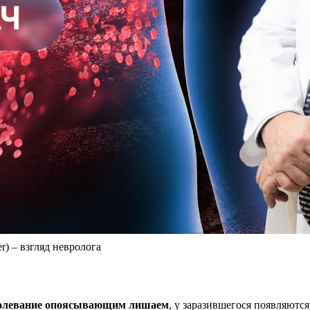
) – взгляд невролога
болевание опоясывающим лишаем
, у заразившегося появляют