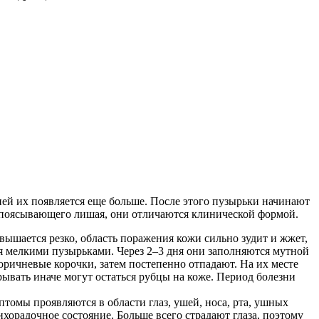
ей их появляется еще больше. После этого пузырьки начинают
 опоясывающего лишая, они отличаются клинической формой.
вышается резко, область поражения кожи сильно зудит и жжет,
ся мелкими пузырьками. Через 2–3 дня они заполняются мутной
оричневые корочки, затем постепенно отпадают. На их месте
рывать иначе могут остаться рубцы на коже. Период болезни
томы проявляются в области глаз, ушей, носа, рта, ушных
хорадочное состояние. Больше всего страдают глаза, поэтому