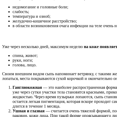
недомогание и головные боли;
слабость;
температура и озноб;
желудочно-кишечное расстройство;
в области возникновения очага инфекции на теле очень
Уже через несколько дней, максимум неделю
на коже появляе
спина, живот;
руки, ноги;
голова, лицо.
Своим внешним видом сыпь напоминает ветрянку, с такими же 
лопаться, места покрываются сухой корочкой и окончательно 
Ганглиокожная
— это наиболее распространенная форма, 
уже через сутки участки тела становятся красными, при
жидкостью. Через время пузырьки лопаются, сыпь станов
остается легкая пигментация, которая вскоре проходит с
длится в течение 1 месяца.
Ушная и глазная
— считается очень тяжелой формой, пос
раковин, кожи лица. При такой форме опоясывающего лиша