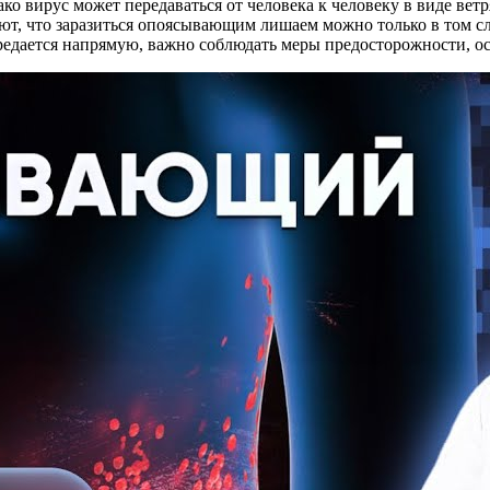
о вирус может передаваться от человека к человеку в виде вет
ют, что заразиться опоясывающим лишаем можно только в том сл
редается напрямую, важно соблюдать меры предосторожности, 