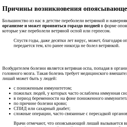
Причины возникновения опоясывающе
Большинство из нас в детстве переболели ветрянкой и наверня
организме и может проявиться гораздо поздней
в форме опоя
которые уже переболели ветряной оспой или герпесом.
Спустя годы, даже десятки лет вирус, может, благодаря 
передается тем, кто ранее никогда не болел ветрянкой.
Возбудителем болезни является ветряная оспа, попадая в орган
головного мозга. Такая болезнь требует медицинского вмешат
лишай может быть у людей:
с пониженным иммунитетом;
пожилых людей, у которых часто ослаблена иммунная сис
в период беременности на фоне пониженного иммунитет
по причине болезни крови;
СПИД или сахарный диабет;
сложные операции, часто связанные с пересадкой органов
Врачи отмечают, что опоясывающий лишай вызывается ви