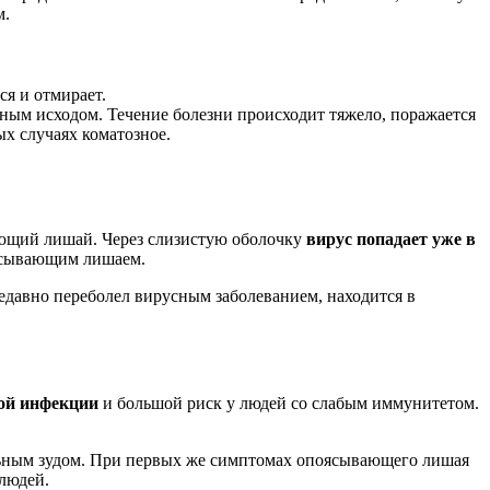
м.
я и отмирает.
ным исходом. Течение болезни происходит тяжело, поражается
ых случаях коматозное.
вающий лишай. Через слизистую оболочку
вирус попадает уже в
оясывающим лишаем.
недавно переболел вирусным заболеванием, находится в
ной инфекции
и большой риск у людей со слабым иммунитетом.
ильным зудом. При первых же симптомах опоясывающего лишая
 людей.