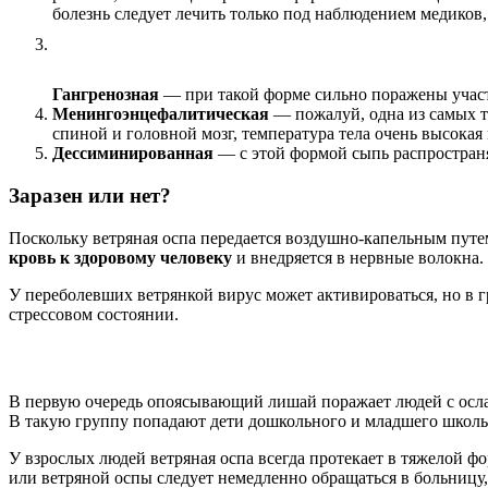
болезнь следует лечить только под наблюдением медиков,
Гангренозная
— при такой форме сильно поражены участк
Менингоэнцефалитическая
— пожалуй, одна из самых т
спиной и головной мозг, температура тела очень высокая
Дессиминированная
— с этой формой сыпь распространяе
Заразен или нет?
Поскольку ветряная оспа передается воздушно-капельным путе
кровь к здоровому человеку
и внедряется в нервные волокна.
У переболевших ветрянкой вирус может активироваться, но в гр
стрессовом состоянии.
В первую очередь опоясывающий лишай поражает людей с ос
В такую группу попадают дети дошкольного и младшего школьно
У взрослых людей ветряная оспа всегда протекает в тяжелой
или ветряной оспы следует немедленно обращаться в больницу