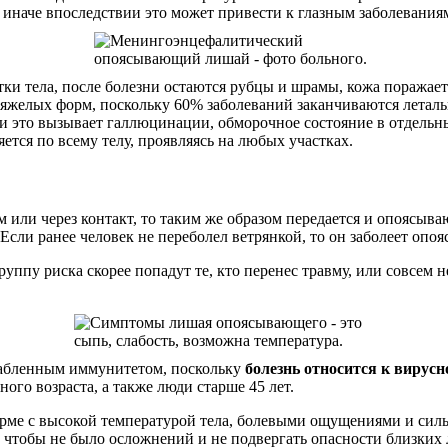
 иначе впоследствии это может привести к глазным заболевания
и тела, после болезни остаются рубцы и шрамы, кожа поражаетс
яжелых форм, поскольку 60% заболеваний заканчиваются леталь
 и это вызывает галлюцинации, обморочное состояние в отдельн
тся по всему телу, проявляясь на любых участках.
м или через контакт, то таким же образом передается и опоясы
 Если ранее человек не переболел ветрянкой, то он заболеет оп
уппу риска скорее попадут те, кто перенес травму, или совсем 
лабленным иммунитетом, поскольку
болезнь относится к вирус
го возраста, а также люди старше 45 лет.
 форме с высокой температурой тела, болевыми ощущениями и с
, чтобы не было осложнений и не подвергать опасности близких