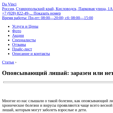
Da Vinci
Россия, Ставропольский край, Кисловодск, Парковая улица, 1
+7 (928) 822-49-...
Показать номер
Время работы: Пн-пт: 08:00—20:00; сб: 08:00—15:00
Услуги и Цены
Фото
Акции
Специалисты
Отзывы
Прайс-лист
Описание и контакты
Статьи
›
Опоясывающий лишай: заразен или не
Многие из нас слышали о такой болезни, как опоясывающий лиша
хронические болезни и вирусы проявляются чаще всего весной
лишай, которым могут заболеть взрослые и дети.