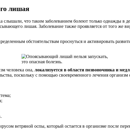
го лишая
ка слышали, что таким заболеванием болеют только однажды в д
сывающего лишая. Заболевание также проявляется от того же вир
определенным обстоятельствам проснуться и активировать развит
изм человека она,
локализуется в области позвоночника и мед
ельства, поскольку с помощью своевременного лечения организ
тема;
а;
.
русом ветряной оспы, который остается в организме после пере