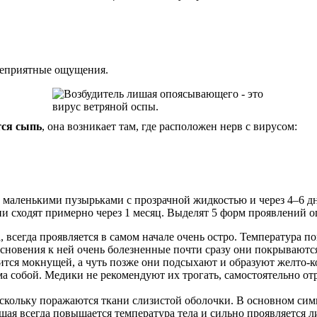
 неприятные ощущения.
тся сыпь
, она возникает там, где расположен нерв с вирусом:
маленькими пузырьками с прозрачной жидкостью и через 4–6 дн
они сходят примерно через 1 месяц. Выделят 5 форм проявлений
всегда проявляется в самом начале очень остро. Температура по
косновения к ней очень болезненные почти сразу они покрывают
ится мокнущей, а чуть позже они подсыхают и образуют желто-к
ама собой. Медики не рекомендуют их трогать, самостоятельно от
кольку поражаются ткани слизистой оболочки. В основном симп
я всегда повышается температура тела и сильно проявляется ли