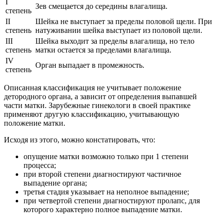
I
Зев смещается до середины влагалища.
степень
II
Шейка не выступает за пределы половой щели. При
степень
натуживании шейка выступает из половой щели.
III
Шейка выходит за пределы влагалища, но тело
степень
матки остается за пределами влагалища.
IV
Орган выпадает в промежность.
степень
Описанная классификация не учитывает положение
детородного органа, а зависит от определения выпавшей
части матки. Зарубежные гинекологи в своей практике
применяют другую классификацию, учитывающую
положение матки.
Исходя из этого, можно констатировать, что:
опущение матки возможно только при 1 степени
процесса;
при второй степени диагностируют частичное
выпадение органа;
третья стадия указывает на неполное выпадение;
при четвертой степени диагностируют пролапс, для
которого характерно полное выпадение матки.