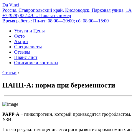
Da Vinci
Россия, Ставропольский край, Кисловодск, Парковая улица, 1
+7 (928) 822-49-...
Показать номер
Время работы: Пн-пт: 08:00—20:00; сб: 08:00—15:00
Услуги и Цены
Фото
Акции
Специалисты
Отзывы
Прайс-лист
Описание и контакты
Статьи
›
ПАПП-А: норма при беременности
PAPP-A
– гликопротеин, который производится трофобластом. 
УЗИ.
По его результатам оценивается риск развития хромосомных а