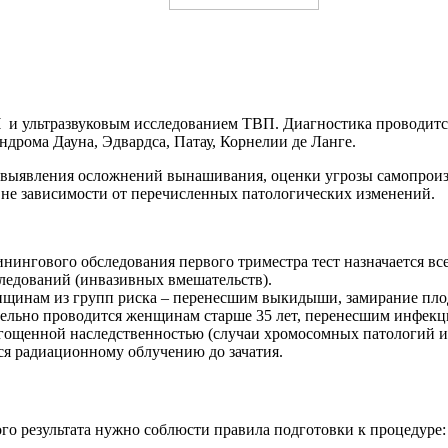
 и ультразвуковым исследованием ТВП. Диагностика проводится
ндрома Дауна, Эдвардса, Патау, Корнелии де Ланге.
я выявления осложнений вынашивания, оценки угрозы самопроизв
вне зависимости от перечисленных патологических изменений.
инингового обследования первого триместра тест назначается вс
ледований (инвазивных вмешательств).
енщинам из групп риска – перенесшим выкидыши, замирание пло
ательно проводится женщинам старше 35 лет, перенесшим инфе
ощенной наследственностью (случаи хромосомных патологий и 
еся радиационному облучению до зачатия.
го результата нужно соблюсти правила подготовки к процедуре: