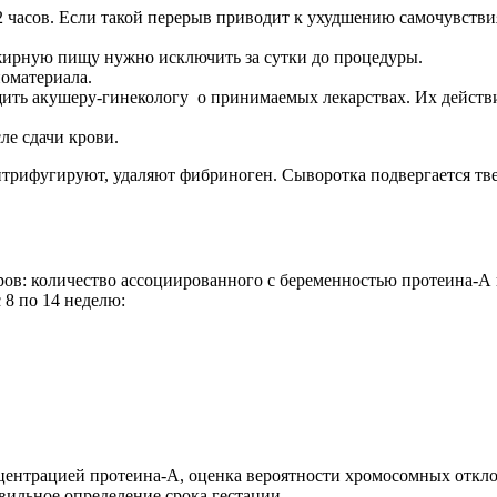
 часов. Если такой перерыв приводит к ухудшению самочувствия,
жирную пищу нужно исключить за сутки до процедуры.
иоматериала.
ить акушеру-гинекологу о принимаемых лекарствах. Их действие
е сдачи крови.
ентрифугируют, удаляют фибриноген. Сыворотка подвергается
в: количество ассоциированного с беременностью протеина-А пл
 8 по 14 неделю:
ентрацией протеина-А, оценка вероятности хромосомных откло
вильное определение срока гестации.