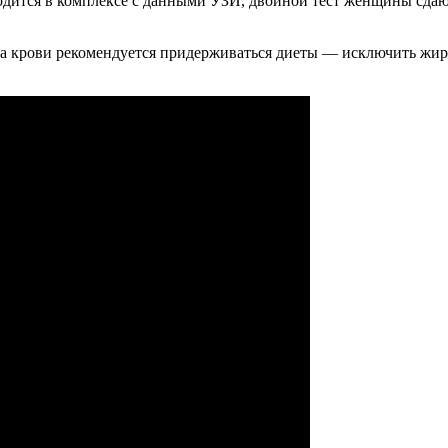
водится в комплексе с данными УЗИ, двойной тест женщины сдают
ора крови рекомендуется придерживаться диеты — исключить жир