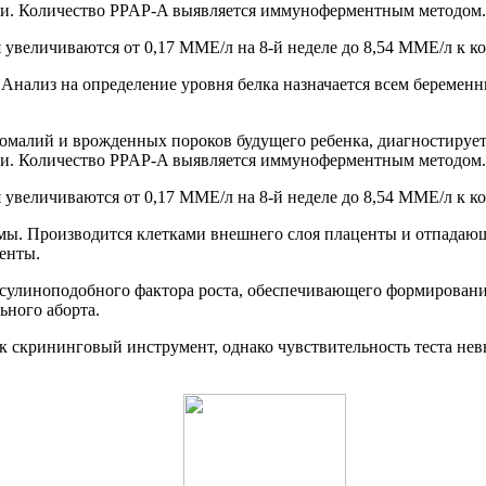
рови. Количество PPAP-A выявляется иммуноферментным методом.
увеличиваются от 0,17 ММЕ/л на 8-й неделе до 8,54 ММЕ/л к кон
Анализ на определение уровня белка назначается всем беременны
номалий и врожденных пороков будущего ребенка, диагностируе
рови. Количество PPAP-A выявляется иммуноферментным методом.
увеличиваются от 0,17 ММЕ/л на 8-й неделе до 8,54 ММЕ/л к кон
ы. Производится клетками внешнего слоя плаценты и отпадаю
енты.
сулиноподобного фактора роста, обеспечивающего формировани
ьного аборта.
к скрининговый инструмент, однако чувствительность теста нев