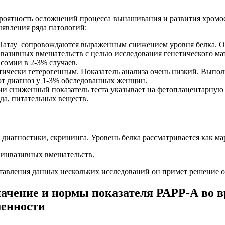
 вероятность осложнений процесса вынашивания и развития хро
ыявления ряда патологий:
Патау сопровождаются выраженным снижением уровня белка. От
нвазивных вмешательств с целью исследования генетического ма
сомии в 2-3% случаев.
нетически гетерогенным. Показатель анализа очень низкий. Выпо
т диагноз у 1-3% обследованных женщин.
ации сниженный показатель теста указывает на фетоплацентарную
да, питательных веществ.
диагностики, скрининга. Уровень белка рассматривается как м
 инвазивных вмешательств.
оставления данных нескольких исследований он примет решение 
начение и нормы показателя РАРР-А во
менности