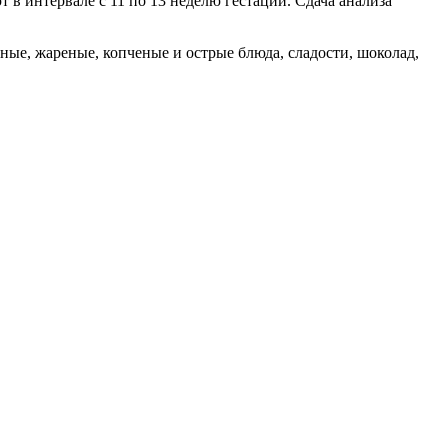
 в интервале с 11 по 13 неделю гестации. Сдача анализа
ные, жареные, копченые и острые блюда, сладости, шоколад,