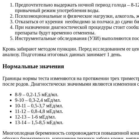
Предпочтительно выдержать ночной период голода – 8-12
привычный режим употребления воды.
Психоэмоциональные и физические нагрузки, алкоголь, 
Отказаться от курения необходимо за полчаса до сдачи б
При назначении диагностической процедуры стоит сообщ
препараты будут временно отменены.
Инструментальные обследования (УЗИ) выполняются посл
Кровь забирают методом пункции. Перед исследованием ее ц
анализу. Подготовка итоговых данных занимает 1 день.
Нормальные значения
Границы нормы теста изменяются на протяжении трех триместро
после родов. Диагностически значимыми являются изменения с
8-9 – 0,2-1,5 мЕд/мл.
9-10 – 0,3-2,4 мЕд/мл.
10-11 – 0,5-3,7 мЕд/мл.
11-12 – 0,8-4,8 мЕд/мл.
12-13 – 1-6 мЕд/мл.
13-14 – 1,5-8,5 мЕд/мл.
Многоплодная беременность сопровождается повышенной конц
образца биоматериала, нарушение техники забора крови, непра