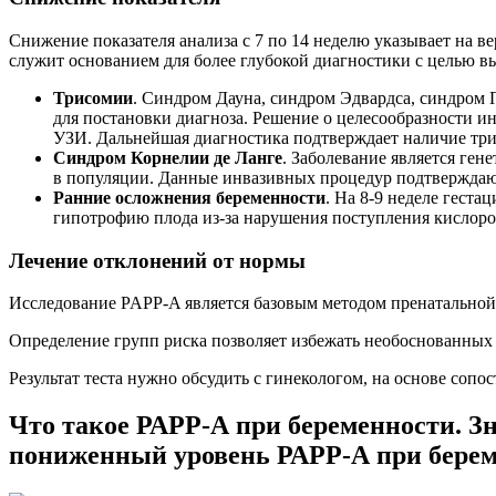
Снижение показателя анализа с 7 по 14 неделю указывает на
служит основанием для более глубокой диагностики с целью в
Трисомии
. Синдром Дауна, синдром Эдвардса, синдром 
для постановки диагноза. Решение о целесообразности и
УЗИ. Дальнейшая диагностика подтверждает наличие три
Синдром Корнелии де Ланге
. Заболевание является ге
в популяции. Данные инвазивных процедур подтверждаю
Ранние осложнения беременности
. На 8-9 неделе гест
гипотрофию плода из-за нарушения поступления кислоро
Лечение отклонений от нормы
Исследование PAPP-A является базовым методом пренатальной 
Определение групп риска позволяет избежать необоснованных
Результат теста нужно обсудить с гинекологом, на основе соп
Что такое РАРР-А при беременности. З
пониженный уровень РАРР-А при бере