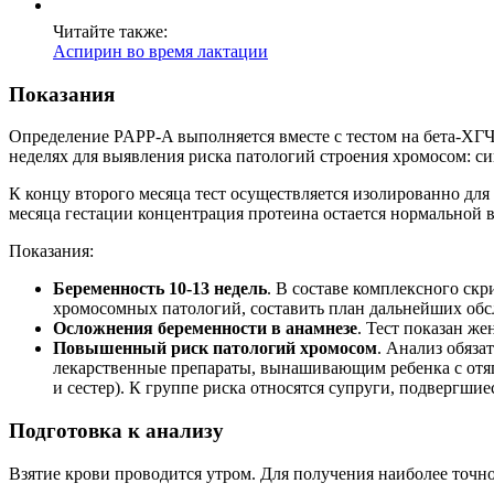
Читайте также:
Аспирин во время лактации
Показания
Определение PAPP-A выполняется вместе с тестом на бета-ХГЧ
неделях для выявления риска патологий строения хромосом: си
К концу второго месяца тест осуществляется изолированно дл
месяца гестации концентрация протеина остается нормальной 
Показания:
Беременность 10-13 недель
. В составе комплексного скр
хромосомных патологий, составить план дальнейших обс
Осложнения беременности в анамнезе
. Тест показан ж
Повышенный риск патологий хромосом
. Анализ обяз
лекарственные препараты, вынашивающим ребенка с отяг
и сестер). К группе риска относятся супруги, подвергши
Подготовка к анализу
Взятие крови проводится утром. Для получения наиболее точно