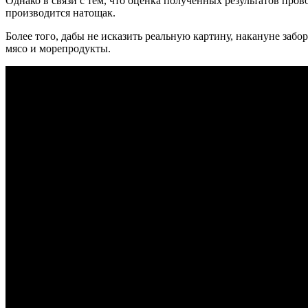
Однако в связи с тем, что оценка полученных результатов про
производится натощак.
Более того, дабы не исказить реальную картину, накануне заб
мясо и морепродукты.