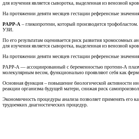
для изучения является сыворотка, выделенная из венозной к
На протяжении девяти месяцев гестации референсные значения 
PAPP-A
– гликопротеин, который производится трофобластом. 
УЗИ.
По его результатам оценивается риск развития хромосомных а
для изучения является сыворотка, выделенная из венозной к
На протяжении девяти месяцев гестации референсные значения 
PAPP-A — ассоциированный с беременностью протеин-А плазм
молекулярным весом, функционально проявляют себя как ферм
Основная функция – повышение биологической активности ин
реакции организма будущей матери, снижая риск самопроизвол
Экономичность процедуры анализа позволяет применять его ка
трудоемких диагностических процедур.