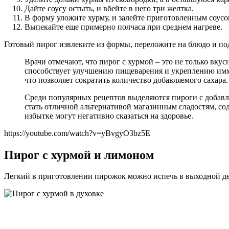
Дайте соусу остыть, и вбейте в него три желтка.
В форму уложите хурму, и залейте приготовленным соусо
Выпекайте еще примерно полчаса при среднем нагреве.
Готовый пирог извлеките из формы, переложите на блюдо и по
Врачи отмечают, что пирог с хурмой – это не только вкус
способствует улучшению пищеварения и укреплению иммун
что позволяет сократить количество добавляемого сахара.
Среди популярных рецептов выделяются пироги с добавле
стать отличной альтернативой магазинным сладостям, со
избытке могут негативно сказаться на здоровье.
https://youtube.com/watch?v=yBvgyO3bz5E
Пирог с хурмой и лимоном
Легкий в приготовлении пирожок можно испечь в выходной ден