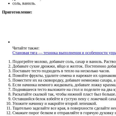
соль, ваниль.
Приготовление:
Читайте также:
Становая тяга — техника выполнения и особенности уп
Подогрейте молоко, добавьте соль, сахар и ваниль. Раств
Добавьте сухие дрожжи, яйцо и желток. Постепенно добав
Поставьте тесто подходить в тепло на несколько часов.
Помойте фрукты, удалите семена и нарежьте их одинако
Поместите их на сковородку, добавьте немножко сахара, а
Если начинка немного жидковата, добавьте ложку крахма
Поднявшееся тесто выложите на стол и поделите на два к
Раскатайте скалкой так, чтобы нижний пласт был больше
Оставшийся белок взбейте в густую пену с ложечкой сах
Уложите начинку и накройте второй лепешкой.
Тщательно заделайте все края, в поверхности сделайте не
Смажьте пирог белком и отправляйте в горячую духовку н