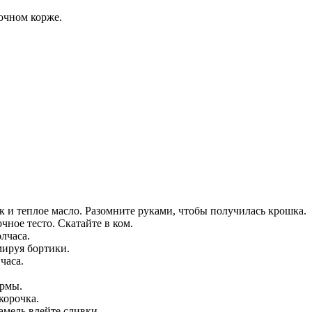
очном корже.
к и теплое масло. Разомните руками, чтобы получилась крошка.
чное тесто. Скатайте в ком.
олчаса.
мируя бортики.
часа.
урмы.
корочка.
амель влейте сливки.