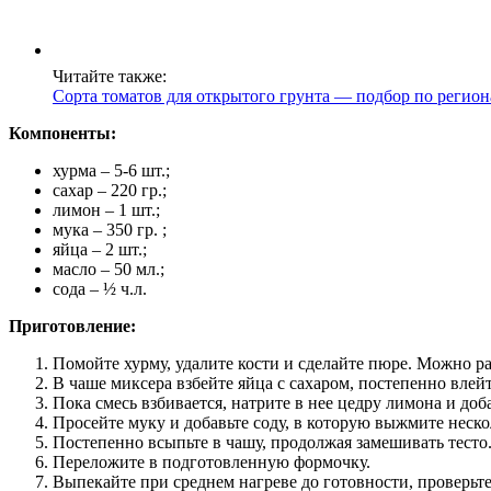
Читайте также:
Сорта томатов для открытого грунта — подбор по регио
Компоненты:
хурма – 5-6 шт.;
сахар – 220 гр.;
лимон – 1 шт.;
мука – 350 гр. ;
яйца – 2 шт.;
масло – 50 мл.;
сода – ½ ч.л.
Приготовление:
Помойте хурму, удалите кости и сделайте пюре. Можно ра
В чаше миксера взбейте яйца с сахаром, постепенно влейт
Пока смесь взбивается, натрите в нее цедру лимона и доб
Просейте муку и добавьте соду, в которую выжмите неско
Постепенно всыпьте в чашу, продолжая замешивать тесто
Переложите в подготовленную формочку.
Выпекайте при среднем нагреве до готовности, проверьт