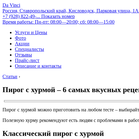
Da Vinci
Россия, Ставропольский край, Кисловодск, Парковая улица, 1
+7 (928) 822-49-...
Показать номер
Время работы: Пн-пт: 08:00—20:00; сб: 08:00—15:00
Услуги и Цены
Фото
Акции
Специалисты
Отзывы
Прайс-лист
Описание и контакты
Статьи
›
Пирог с хурмой – 6 самых вкусных реце
Пирог с хурмой можно приготовить на любом тесте – выбирайт
Полезную хурму рекомендуют есть людям с проблемами в работе
Классический пирог с хурмой