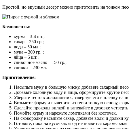
Простой, но вкусный десерт можно приготовить на тонком пес
Компоненты:
хурма – 3-4 шт.;
сахар – 250 гр.;
вода – 50 мл.;
мука – 300 гр. ;
яйца – 5 шт.;
сливочное масло – 150 гр.;
сливки – 230 мл.
Приготовление:
Насыпьте муку в большую миску, добавьте сахарный песо
Добавьте холодную воду и яйца, сформируйте крутое песо
Уберите тесто в холодильник, завернув его в пленку на п
Возьмите форму и вылепите из теста тонкую основу, фор
Сделайте проколы вилкой и запекайте в духовке четверть 
Помойте хурму и нарежьте ломтиками без косточек.
На сковородку насыпьте сахар, добавьте воды и дольки х
Готовьте, пока на кусочках ягод не появится карамельная 
Удалите дольки хурмы из сковородки, а в оставшуюся кар