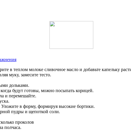
ражнения
орите в теплом молоке сливочное масло и добавьте капельку раст
ляя муку, замесите тесто.
выми дольками.
 когда будут готовы, можно посыпать корицей.
ла и перемешайте.
уска.
. Уложите в форму, формируя высокие бортики.
арной пудры и щепоткой соли.
сколько проколов
а полчаса.