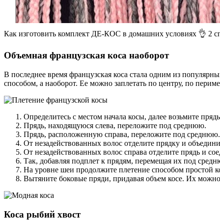
Как изготовить комплект ДЕ-КОС в домашних условиях 👌 2 с
Объемная французская коса наоборот
В последнее время французская коса стала одним из популярны
способом, а наоборот. Ее можно заплетать по центру, по периме
Определитесь с местом начала косы, далее возьмите прядь 
Прядь, находящуюся слева, переложите под среднюю.
Прядь, расположенную справа, переложите под среднюю.
От незадействованных волос отделите прядку и объедини
От незадействованных волос справа отделите прядь и сое
Так, добавляя подплет к прядям, перемещая их под сред
На уровне шеи продолжите плетение способом простой ко
Вытяните боковые пряди, придавая объем косе. Их можно 
Коса рыбий хвост