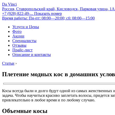
Da Vinci
Россия, Ставропольский край, Кисловодск, Парковая улица, 1
+7 (928) 822-49-...
Показать номер
Время работы: Пн-пт: 08:00—20:00; сб: 08:00—15:00
Услуги и Цены
Фото
Акции
Специалисты
Отзывы
Прайс-лист
Описание и контакты
Статьи
›
Плетение модных кос в домашних усло
Косы всегда были и долго будут одной из самых женственных и
задача. Чтобы научиться красиво заплетать волосы, придется з
привлекательно в любое время и по любому случаю.
Объемные косы