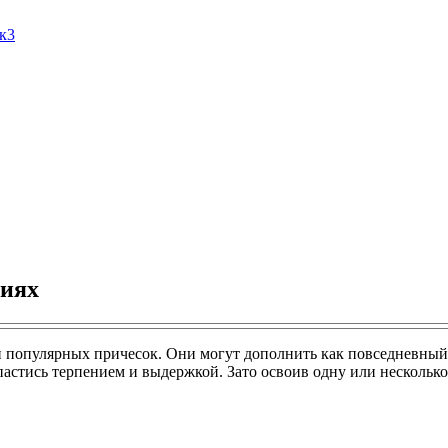
Ак3
виях
 популярных причесок. Они могут дополнить как повседневный, т
апастись терпением и выдержкой. Зато освоив одну или нескольк