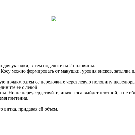
 для укладки, затем поделите на 2 половины.
. Косу можно формировать от макушки, уровня висков, затылка 
ю прядку, затем ее переложите через левую половину шевелюры
дините ее с левой.
оны. Но не переусердствуйте, иначе коса выйдет плотной, а не 
емя плетения.
о витка, придавая ей объем.