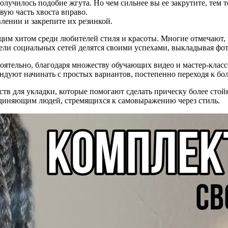
получилось подобие жгута. Но чем сильнее вы ее закрутите, тем 
ую часть хвоста вправо.
лении и закрепите их резинкой.
им хитом среди любителей стиля и красоты. Многие отмечают, чт
ели социальных сетей делятся своими успехами, выкладывая фо
ятельно, благодаря множеству обучающих видео и мастер-классо
ендуют начинать с простых вариантов, постепенно переходя к б
тв для укладки, которые помогают сделать прическу более стойк
единяющим людей, стремящихся к самовыражению через стиль.