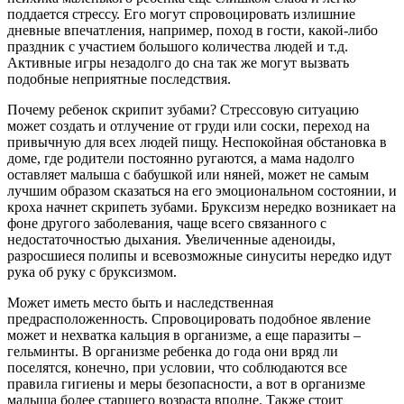
поддается стрессу. Его могут спровоцировать излишние
дневные впечатления, например, поход в гости, какой-либо
праздник с участием большого количества людей и т.д.
Активные игры незадолго до сна так же могут вызвать
подобные неприятные последствия.
Почему ребенок скрипит зубами? Стрессовую ситуацию
может создать и отлучение от груди или соски, переход на
привычную для всех людей пищу. Неспокойная обстановка в
доме, где родители постоянно ругаются, а мама надолго
оставляет малыша с бабушкой или няней, может не самым
лучшим образом сказаться на его эмоциональном состоянии, и
кроха начнет скрипеть зубами. Бруксизм нередко возникает на
фоне другого заболевания, чаще всего связанного с
недостаточностью дыхания. Увеличенные аденоиды,
разросшиеся полипы и всевозможные синуситы нередко идут
рука об руку с бруксизмом.
Может иметь место быть и наследственная
предрасположенность. Спровоцировать подобное явление
может и нехватка кальция в организме, а еще паразиты –
гельминты. В организме ребенка до года они вряд ли
поселятся, конечно, при условии, что соблюдаются все
правила гигиены и меры безопасности, а вот в организме
малыша более старшего возраста вполне. Также стоит