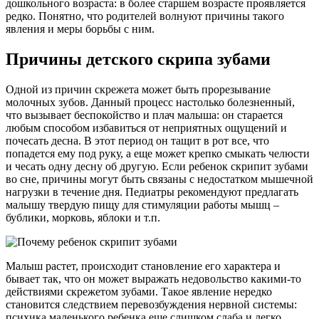
дошкольного возраста: в более старшем возрасте проявляется
редко. Понятно, что родителей волнуют причины такого
явления и меры борьбы с ним.
Причины детского скрипа зубами
Одной из причин скрежета может быть прорезывание
молочных зубов. Данный процесс настолько болезненный,
что вызывает беспокойство и плач малыша: он старается
любым способом избавиться от неприятных ощущений и
почесать десна. В этот период он тащит в рот все, что
попадется ему под руку, а еще может крепко смыкать челюсти
и чесать одну десну об другую. Если ребенок скрипит зубами
во сне, причины могут быть связаны с недостатком мышечной
нагрузки в течение дня. Педиатры рекомендуют предлагать
малышу твердую пищу для стимуляции работы мышц –
бублики, морковь, яблоки и т.п.
Малыш растет, происходит становление его характера и
бывает так, что он может выражать недовольство какими-то
действиями скрежетом зубами. Такое явление нередко
становится следствием перевозбуждения нервной системы:
психика маленького ребенка еще слишком слаба и легко