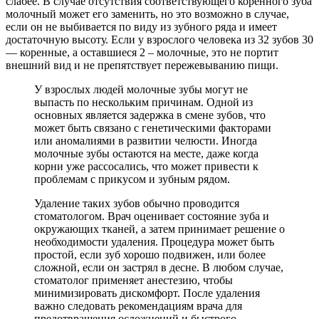
слабее. В случае отсутствия соответствующего коренного зуба
молочный может его заменить, но это возможно в случае,
если он не выбивается по виду из зубного ряда и имеет
достаточную высоту. Если у взрослого человека из 32 зубов 30
— коренные, а оставшиеся 2 – молочные, это не портит
внешний вид и не препятствует пережевыванию пищи.
У взрослых людей молочные зубы могут не
выпасть по нескольким причинам. Одной из
основных является задержка в смене зубов, что
может быть связано с генетическими факторами
или аномалиями в развитии челюсти. Иногда
молочные зубы остаются на месте, даже когда
корни уже рассосались, что может привести к
проблемам с прикусом и зубным рядом.
Удаление таких зубов обычно проводится
стоматологом. Врач оценивает состояние зуба и
окружающих тканей, а затем принимает решение о
необходимости удаления. Процедура может быть
простой, если зуб хорошо подвижен, или более
сложной, если он застрял в десне. В любом случае,
стоматолог применяет анестезию, чтобы
минимизировать дискомфорт. После удаления
важно следовать рекомендациям врача для
предотвращения осложнений и быстрого