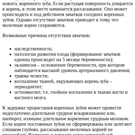
нового, коренного зуба. Если растущая поверхность упирается
в корень, в этом месте начинается рассасывание. Оно может
происходить и под действием зачатков соседних коренных
зубов. Однако отсутствие зачатков приводит к тому, что
молочные корни сохраняются.
Возможные причины отсутствия зачатков:
наследственность;
патологии развития плода (формирование зачатков
единиц происходит на 5 месяце беременности);
эклампсия – осложнение беременности, при котором
наблюдается высокий уровень артериального давления;
травма челюсти;
воспаление тканей, окружающих корень зуба –
периодонтит;
остеомиелит, т.е. гнойное воспаление в тканях кости и
костного мозга.
К задержке прорастания коренных зубов может привести
недостаточно длительное грудное вскармливание или,
наоборот, излишне длительное кормление грудным молоком.
Если корни постоянных зубов не сформированы или залегают
слишком глубоко, рассасывание молочных корней не
произойдет. Возможен и вариант, когда коренной зуб