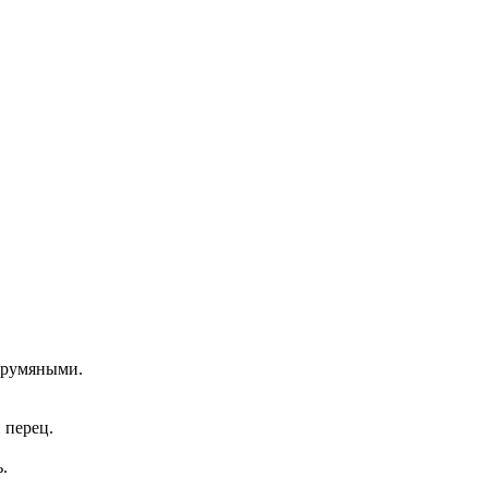
т румяными.
 перец.
.