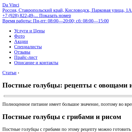
Da Vinci
Россия, Ставропольский край, Кисловодск, Парковая улица, 1
+7 (928) 822-49-...
Показать номер
Время работы: Пн-пт: 08:00—20:00; сб: 08:00—15:00
Услуги и Цены
Фото
Акции
Специалисты
Отзывы
Прайс-лист
Описание и контакты
Статьи
›
Постные голубцы: рецепты с овощами 
Полноценное питание имеет большое значение, поэтому во вре
Постные голубцы с грибами и рисом
Постные голубцы с грибами по этому рецепту можно готовить