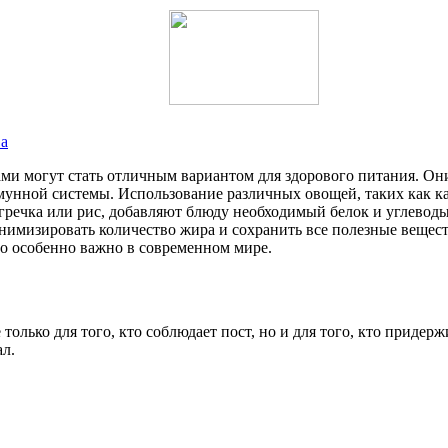
ва
ми могут стать отличным вариантом для здорового питания. Он
нной системы. Использование различных овощей, таких как капу
 гречка или рис, добавляют блюду необходимый белок и углевод
инимизировать количество жира и сохранить все полезные вещес
что особенно важно в современном мире.
олько для того, кто соблюдает пост, но и для того, кто придерж
ал.