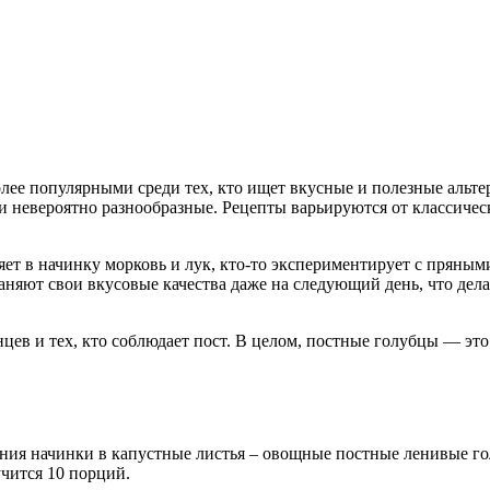
олее популярными среди тех, кто ищет вкусные и полезные аль
 и невероятно разнообразные. Рецепты варьируются от классическ
ляет в начинку морковь и лук, кто-то экспериментирует с пряны
аняют свои вкусовые качества даже на следующий день, что дел
цев и тех, кто соблюдает пост. В целом, постные голубцы — это 
ния начинки в капустные листья – овощные постные ленивые го
учится 10 порций.