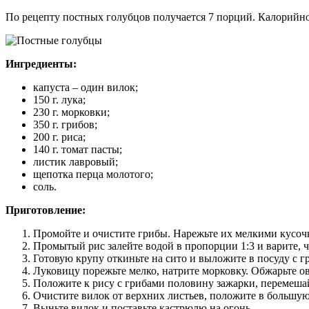
По рецепту постных голубцов получается 7 порций. Калорийнос
Ингредиенты:
капуста – один вилок;
150 г. лука;
230 г. морковки;
350 г. грибов;
200 г. риса;
140 г. томат пасты;
листик лавровый;
щепотка перца молотого;
соль.
Приготовление:
Промойте и очистите грибы. Нарежьте их мелкими кусочк
Промытый рис залейте водой в пропорции 1:3 и варите, ч
Готовую крупу откиньте на сито и выложите в посуду с г
Луковицу порежьте мелко, натрите морковку. Обжарьте ов
Положите к рису с грибами половину зажарки, перемеша
Очистите вилок от верхних листьев, положите в большую
Выньте вилок и поставьте кастрюлю на огонь.