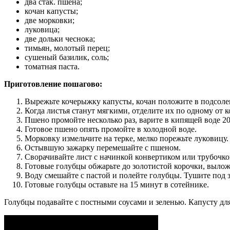
два стак. пшена;
кочан капусты;
две морковки;
луковица;
две дольки чеснока;
тимьян, молотый перец;
сушеный базилик, соль;
томатная паста.
Приготовление пошагово:
Вырежьте кочерыжку капусты, кочан положите в подсоле
Когда листья станут мягкими, отделите их по одному от к
Пшено промойте несколько раз, варите в кипящей воде 20
Готовое пшено опять промойте в холодной воде.
Морковку измельчите на терке, мелко порежьте луковицу
Остывшую зажарку перемешайте с пшеном.
Сворачивайте лист с начинкой конвертиком или трубочко
Готовые голубцы обжарьте до золотистой корочки, выложи
Воду смешайте с пастой и полейте голубцы. Тушите под з
Готовые голубцы оставьте на 15 минут в сотейнике.
Голубцы подавайте с постными соусами и зеленью. Капусту для 