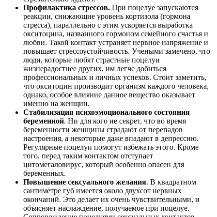
Профилактика стрессов.
При поцелуе запускаются
реакции, снижающие уровень кортизола (гормона
стресса), параллельно с этим ускоряется выработка
окситоцина, названного гормоном семейного счастья и
любви. Такой контакт устраняет нервное напряжение и
повышает стрессоустойчивость. Учеными замечено, что
люди, которые любят страстные поцелуи
жизнерадостнее других, им легче добиться
профессиональных и личных успехов. Стоит заметить,
что окситоцин производит организм каждого человека,
однако, особое влияние данное вещество оказывает
именно на женщин.
Стабилизация психоэмоционального состояния
беременной
. Ни для кого не секрет, что во время
беременности женщины страдают от перепадов
настроения, а некоторые даже впадают в депрессию.
Регулярные поцелуи помогут избежать этого. Кроме
того, перед таким контактом отступает
цитомегаловирус, который особенно опасен для
беременных.
Повышение сексуального желания
. В квадратном
сантиметре губ имеется около двухсот нервных
окончаний. Это делает их очень чувствительными, и
объясняет наслаждение, получаемое при поцелуе.
Сопровождение поцелуями сексуальных контактов