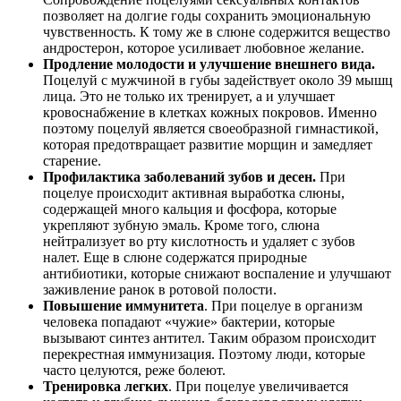
позволяет на долгие годы сохранить эмоциональную
чувственность. К тому же в слюне содержится вещество
андростерон, которое усиливает любовное желание.
Продление молодости и улучшение внешнего вида.
Поцелуй с мужчиной в губы задействует около 39 мышц
лица. Это не только их тренирует, а и улучшает
кровоснабжение в клетках кожных покровов. Именно
поэтому поцелуй является своеобразной гимнастикой,
которая предотвращает развитие морщин и замедляет
старение.
Профилактика заболеваний зубов и десен.
При
поцелуе происходит активная выработка слюны,
содержащей много кальция и фосфора, которые
укрепляют зубную эмаль. Кроме того, слюна
нейтрализует во рту кислотность и удаляет с зубов
налет. Еще в слюне содержатся природные
антибиотики, которые снижают воспаление и улучшают
заживление ранок в ротовой полости.
Повышение иммунитета
. При поцелуе в организм
человека попадают «чужие» бактерии, которые
вызывают синтез антител. Таким образом происходит
перекрестная иммунизация. Поэтому люди, которые
часто целуются, реже болеют.
Тренировка легких
. При поцелуе увеличивается