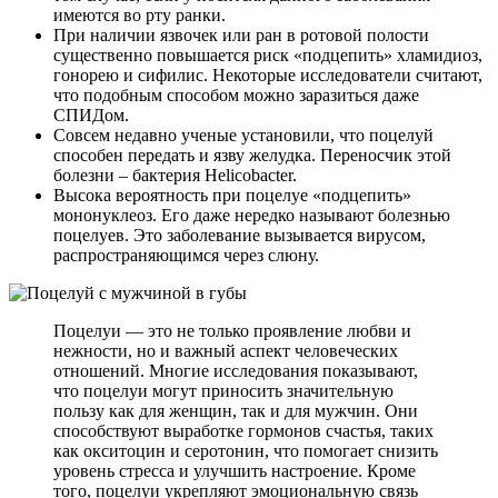
имеются во рту ранки.
При наличии язвочек или ран в ротовой полости
существенно повышается риск «подцепить» хламидиоз,
гонорею и сифилис. Некоторые исследователи считают,
что подобным способом можно заразиться даже
СПИДом.
Совсем недавно ученые установили, что поцелуй
способен передать и язву желудка. Переносчик этой
болезни – бактерия Helicobacter.
Высока вероятность при поцелуе «подцепить»
мононуклеоз. Его даже нередко называют болезнью
поцелуев. Это заболевание вызывается вирусом,
распространяющимся через слюну.
Поцелуи — это не только проявление любви и
нежности, но и важный аспект человеческих
отношений. Многие исследования показывают,
что поцелуи могут приносить значительную
пользу как для женщин, так и для мужчин. Они
способствуют выработке гормонов счастья, таких
как окситоцин и серотонин, что помогает снизить
уровень стресса и улучшить настроение. Кроме
того, поцелуи укрепляют эмоциональную связь