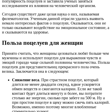
популярность поцелуев и заставила ученых заняться
исследованием их влияния на человеческий организм.
Сегодня существует даже целая наука о них, называемая
филематология. Ученным данной отрасли удалось выявить
немало интересных фактов о поцелуях. Оказывается, они не
только оказывают воздействие на эмоциональное состояние, а
и сказываются на здоровье.
Польза поцелуев для женщин
Принято считать, что женщины целоваться любят больше чем
мужчины и используют поцелуи для выражения чувств и
эмоций гораздо чаще сильной половины человечества. Польза
поцелуев для представительниц прекрасного пола очень
велика. Заключается она в следующем:
Снижение веса
. При страстном поцелуе, который
длится не менее двадцати секунд, вдвое ускоряется
обмен веществ и сжигаются калории. Если же такой
контакт будет длиться минуту и более, вы потратите
столько же энергии, сколько при забеге на 500 м. Ну а
при простом поцелуе в щеку можно сжечь пять калорий.
Возможно, именно поэтому многие влюбленные
стремительно худеют.