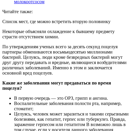
молокоотсосом
Читайте также:
Список мест, где можно встретить вторую половинку
Некоторые объясняли охлаждение к бывшему предмету
страсти отсутствием химии.
По утверждениям ученых всего за десять секунд поцелуя
партнеры обмениваются восьмьюдесятью миллионами
бактерий. Целуясь, люди кроме безвредных бактерий могут
друг другу передавать и вредные, являющиеся возбудителями
различных заболеваний. Именно в этом и заключается
основной вред поцелуев.
Какие же заболевания могут предаваться по время
поцелуя?
В первую очередь — это ОРЗ, грипп и ангина.
Воспалительные заболевания полости рта, например,
стоматит;
Целуясь, человек может заразиться и такими серьезными
болезнями, как гепатит, герпес или туберкулез. Правда,
заражение герпесом или гепатитом В возможно лишь в
том случае, если у носителя данного заболевания