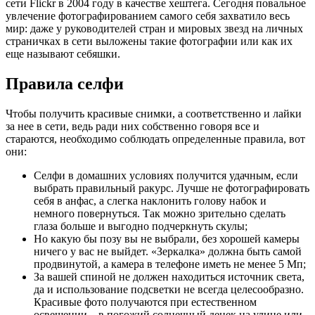
сети Flickr в 2004 году в качестве хештега. Сегодня повальное
увлечение фотографированием самого себя захватило весь
мир: даже у руководителей стран и мировых звезд на личных
страничках в сети выложены такие фотографии или как их
еще называют себяшки.
Правила селфи
Чтобы получить красивые снимки, а соответственно и лайки
за нее в сети, ведь ради них собственно говоря все и
стараются, необходимо соблюдать определенные правила, вот
они:
Селфи в домашних условиях получится удачным, если
выбрать правильный ракурс. Лучше не фотографировать
себя в анфас, а слегка наклонить голову набок и
немного повернуться. Так можно зрительно сделать
глаза больше и выгодно подчеркнуть скулы;
Но какую бы позу вы не выбрали, без хорошей камеры
ничего у вас не выйдет. «Зеркалка» должна быть самой
продвинутой, а камера в телефоне иметь не менее 5 Мп;
За вашей спиной не должен находиться источник света,
да и использование подсветки не всегда целесообразно.
Красивые фото получаются при естественном
освещении – в погожий солнечный денек на улице или