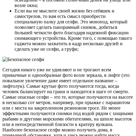
возле окна;
Если вы не мыслите своей жизни без себяшек и
самострелов, то вам есть смысл приобрести
специальную палку для селфи. Это монопод, который
позволяет сделать панорамный снимок, добиться
большей четкости фото благодаря надежной фиксации
снимающего устройства. Кроме того, с помощью такого
гаджета можно захватить в кадр несколько друзей и
сделать уже не селфи, а груфи;
Сегодня никого уже не удивляют и не трогают всем
привычные и однообразные фото возле зеркала, в лифте (это
повальное увлечение даже имеет отдельное название –
лифтолук). Самые крутые фото получаются тогда, когда
человек балансирует на грани и находится в шаге от смерти.
Самые опасные селфи – это те, которые получаются на высоте
в несколько сот метров, например, при прыжке с парашютом
или с моста на закрепленном резиновом тросе. Не менее
эффектными получаются снимки под водой рядом с хищными
рыбами и другими морскими обитателями, на шпиле высоток
или в непосредственной близости к кратеру вулкана.
Наиболее безопасное селфи можно получить дома, в
привычной обстановке, хотя и здесь можно найти массу