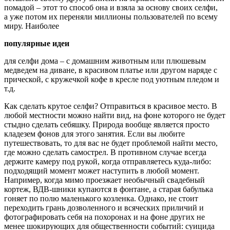
помадой – этот то способ она и взяла за основу своих селфи,
а уже потом их переняли миллионы пользователей по всему
миру. Наиболее
популярные идеи
для селфи дома – с домашним животным или плюшевым
медведем на диване, в красивом платье или другом наряде с
прической, с кружечкой кофе в кресле под уютным пледом и
т.д.
Как сделать крутое селфи? Отправиться в красивое место. В
любой местности можно найти вид, на фоне которого не будет
стыдно сделать себяшку. Природа вообще является просто
кладезем фонов для этого занятия. Если вы любите
путешествовать, то для вас не будет проблемой найти место,
где можно сделать самострел. В противном случае всегда
держите камеру под рукой, когда отправляетесь куда-либо:
подходящий момент может наступить в любой момент.
Например, когда мимо проезжает необычный свадебный
кортеж, ВДВ-шники купаются в фонтане, а старая бабулька
гоняет по полю маленького козленка. Однако, не стоит
переходить грань дозволенного и всяческих приличий и
фотографировать себя на похоронах и на фоне других не
менее шокирующих для общественности событий: суицида