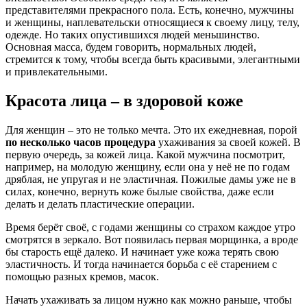
представителями прекрасного пола. Есть, конечно, мужчины
и женщины, наплевательски относящиеся к своему лицу, телу,
одежде. Но таких опустившихся людей меньшинство.
Основная масса, будем говорить, нормальных людей,
стремится к тому, чтобы всегда быть красивыми, элегантными
и привлекательными.
Красота лица – в здоровой коже
Для женщин – это не только мечта. Это их ежедневная, порой
по несколько часов процедура
ухаживания за своей кожей. В
первую очередь, за кожей лица. Какой мужчина посмотрит,
например, на молодую женщину, если она у неё не по годам
дряблая, не упругая и не эластичная. Пожилые дамы уже не в
силах, конечно, вернуть коже былые свойства, даже если
делать и делать пластические операции.
Время берёт своё, с годами женщины со страхом каждое утро
смотрятся в зеркало. Вот появилась первая морщинка, а вроде
бы старость ещё далеко. И начинает уже кожа терять свою
эластичность. И тогда начинается борьба с её старением с
помощью разных кремов, масок.
Начать ухаживать за лицом нужно как можно раньше, чтобы