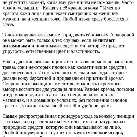
не упустить момент, когда ему уже ничем не поможешь. Часто
можно услышать: “Какая у неё красивая кожа!” Именно
красота кожи лица привлекает смотрящих на женщину
мужчин, да и женщин тоже. Любой изъян сразу бросается в
глаза.
Только здоровая кожа может придавать ей красоту. А здоровой
она может быть только в тех случаях, если её
питают
витаминами
и полезными веществами, которые придают
упругость, естественный цвет и эластичность.
Ещё в древние века женщины использовали многие растения,
травы, соки некоторых плодов как косметические средства
для своего лица. Использовались масла и лаванда, которые
делали кожу бархатной и придавали ей приятный аромат.
Современные женщины имеют возможность огромного
выбора косметики для ухода за лицом. Разные кремы, лосьоны
и т.д. можно купить в аптеках, специализированных
магазинах, и в домашних условиях, без посещения салонов
красоты, ухаживать за своей кожей в удобное время.
Самым распространённая процедура ухода за кожей у женщин
– это маска из различных косметических или натуральных
природных средств, которую они накладывают на лицо.
Особой популярностью у них пользуются
свежие ягоды,