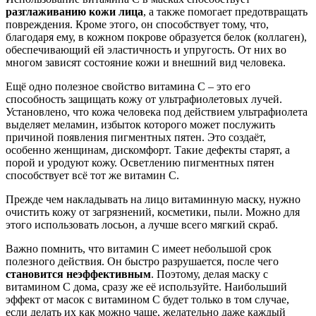
разглаживанию кожи лица
, а также помогает предотвращать
повреждения. Кроме этого, он способствует тому, что,
благодаря ему, в кожном покрове образуется белок (коллаген),
обеспечивающий ей эластичность и упругость. От них во
многом зависят состояние кожи и внешний вид человека.
Ещё одно полезное свойство витамина С – это его
способность защищать кожу от ультрафиолетовых лучей.
Установлено, что кожа человека под действием ультрафиолета
выделяет меламин, избыток которого может послужить
причиной появления пигментных пятен. Это создаёт,
особенно женщинам, дискомфорт. Такие дефекты старят, а
порой и уродуют кожу. Осветлению пигментных пятен
способствует всё тот же витамин С.
Прежде чем накладывать на лицо витаминную маску, нужно
очистить кожу от загрязнений, косметики, пыли. Можно для
этого использовать лосьон, а лучше всего мягкий скраб.
Важно помнить, что витамин С имеет небольшой срок
полезного действия. Он быстро разрушается, после чего
становится неэффективным
. Поэтому, делая маску с
витамином С дома, сразу же её используйте. Наибольший
эффект от масок с витамином С будет только в том случае,
если делать их как можно чаще, желательно даже каждый