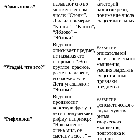
называют его во
категорий,
“Один-много”
множественном
развитие речи,
числе: “Столы”.
понимание числа
Другие примеры:
существительных.
“Книга” – “Книги”,
“Яблоко” –
“Яблоки”.
Ведущий
Развитие
описывает предмет,
описательной
не называя его,
речи, логического
например: “Это
мышления,
“Угадай, что это?”
круглое, красное,
умения выделять
растет на дереве,
существенные
его можно есть”.
признаки
Дети угадывают:
предметов.
“Яблоко”.
Ведущий
Развитие
произносит
фонематического
короткую фразу, а
слуха, чувства
дети придумывают
ритма,
“Рифмовки”
рифму, например:
творческого
“Наш котенок
мышления,
очень мил, он
подготовка к
сметану всю…” –
чтению.