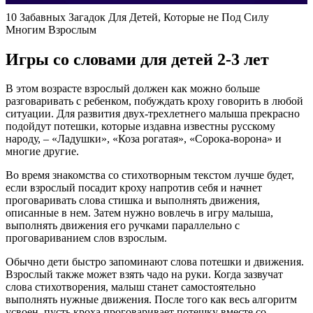
10 Забавных Загадок Для Детей, Которые не Под Силу
Многим Взрослым
Игры со словами для детей 2-3 лет
В этом возрасте взрослый должен как можно больше
разговаривать с ребенком, побуждать кроху говорить в любой
ситуации. Для развития двух-трехлетнего малыша прекрасно
подойдут потешки, которые издавна известны русскому
народу, – «Ладушки», «Коза рогатая», «Сорока-ворона» и
многие другие.
Во время знакомства со стихотворным текстом лучше будет,
если взрослый посадит кроху напротив себя и начнет
проговаривать слова стишка и выполнять движения,
описанные в нем. Затем нужно вовлечь в игру малыша,
выполнять движения его ручками параллельно с
проговариванием слов взрослым.
Обычно дети быстро запоминают слова потешки и движения.
Взрослый также может взять чадо на руки. Когда зазвучат
слова стихотворения, малыш станет самостоятельно
выполнять нужные движения. После того как весь алгоритм
усвоен, пусть кроха проговаривает потешку вместе со