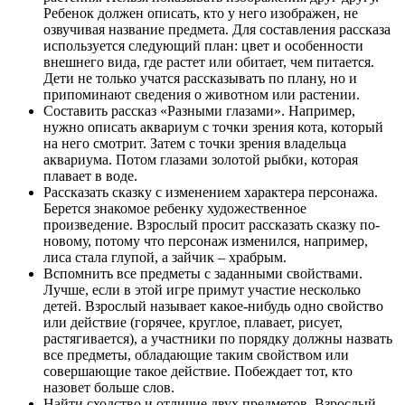
Ребенок должен описать, кто у него изображен, не
озвучивая название предмета. Для составления рассказа
используется следующий план: цвет и особенности
внешнего вида, где растет или обитает, чем питается.
Дети не только учатся рассказывать по плану, но и
припоминают сведения о животном или растении.
Составить рассказ «Разными глазами». Например,
нужно описать аквариум с точки зрения кота, который
на него смотрит. Затем с точки зрения владельца
аквариума. Потом глазами золотой рыбки, которая
плавает в воде.
Рассказать сказку с изменением характера персонажа.
Берется знакомое ребенку художественное
произведение. Взрослый просит рассказать сказку по-
новому, потому что персонаж изменился, например,
лиса стала глупой, а зайчик – храбрым.
Вспомнить все предметы с заданными свойствами.
Лучше, если в этой игре примут участие несколько
детей. Взрослый называет какое-нибудь одно свойство
или действие (горячее, круглое, плавает, рисует,
растягивается), а участники по порядку должны назвать
все предметы, обладающие таким свойством или
совершающие такое действие. Побеждает тот, кто
назовет больше слов.
Найти сходство и отличие двух предметов. Взрослый