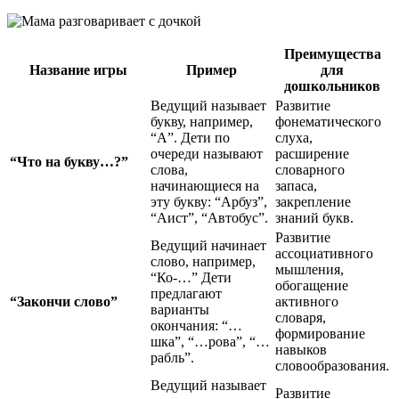
Преимущества
Название игры
Пример
для
дошкольников
Ведущий называет
Развитие
букву, например,
фонематического
“А”. Дети по
слуха,
очереди называют
расширение
“Что на букву…?”
слова,
словарного
начинающиеся на
запаса,
эту букву: “Арбуз”,
закрепление
“Аист”, “Автобус”.
знаний букв.
Развитие
Ведущий начинает
ассоциативного
слово, например,
мышления,
“Ко-…” Дети
обогащение
предлагают
“Закончи слово”
активного
варианты
словаря,
окончания: “…
формирование
шка”, “…рова”, “…
навыков
рабль”.
словообразования.
Ведущий называет
Развитие