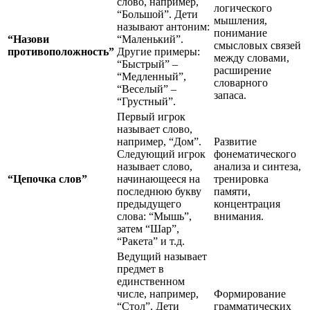
слово, например,
логического
“Большой”. Дети
мышления,
называют антоним:
понимание
“Назови
“Маленький”.
смысловых связей
противоположность”
Другие примеры:
между словами,
“Быстрый” –
расширение
“Медленный”,
словарного
“Веселый” –
запаса.
“Грустный”.
Первый игрок
называет слово,
например, “Дом”.
Развитие
Следующий игрок
фонематического
называет слово,
анализа и синтеза,
“Цепочка слов”
начинающееся на
тренировка
последнюю букву
памяти,
предыдущего
концентрация
слова: “Мышь”,
внимания.
затем “Шар”,
“Ракета” и т.д.
Ведущий называет
предмет в
единственном
числе, например,
Формирование
“Стол”. Дети
грамматических