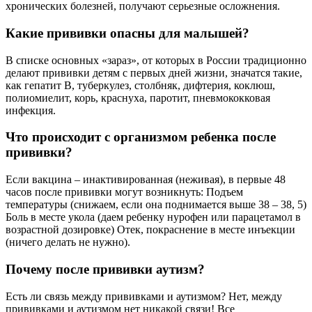
хронических болезней, получают серьезные осложнения.
Какие прививки опасны для малышей?
В списке основных «зараз», от которых в России традиционно
делают прививки детям с первых дней жизни, значатся такие,
как гепатит В, туберкулез, столбняк, дифтерия, коклюш,
полиомиелит, корь, краснуха, паротит, пневмококковая
инфекция.
Что происходит с организмом ребенка после
прививки?
Если вакцина – инактивированная (неживая), в первые 48
часов после прививки могут возникнуть: Подъем
температуры (снижаем, если она поднимается выше 38 – 38, 5)
Боль в месте укола (даем ребенку нурофен или парацетамол в
возрастной дозировке) Отек, покраснение в месте инъекции
(ничего делать не нужно).
Почему после прививки аутизм?
Есть ли связь между прививками и аутизмом? Нет, между
прививками и аутизмом нет никакой связи! Все