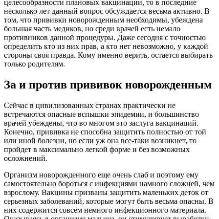
целесообразности плановых вакцинации, то в последние
несколько лет данный вопрос обсуждается весьма активно. В
том, что прививки новорожденным необходимы, убеждена
большая часть медиков, но среди врачей есть немало
противников данной процедуры. Даже сегодня с точностью
определить кто из них прав, а кто нет невозможно, у каждой
стороны своя правда. Кому именно верить, остается выбирать
только родителям.
За и против прививок новорожденным
Сейчас в цивилизованных странах практически не
встречаются опасные вспышки эпидемии, и большинство
врачей убеждены, что во многом это заслуга вакцинаций.
Конечно, прививка не способна защитить полностью от той
или иной болезни, но если уж она все-таки возникнет, то
пройдет в максимально легкой форме и без возможных
осложнений.
Организм новорожденного еще очень слаб и поэтому ему
самостоятельно бороться с инфекциями намного сложней, чем
взрослому. Вакцины призваны защитить маленьких деток от
серьезных заболеваний, которые могут быть весьма опасны. В
них содержится совсем немного инфекционного материала.
Оказываясь в организме малыша, он стимулирует выработку