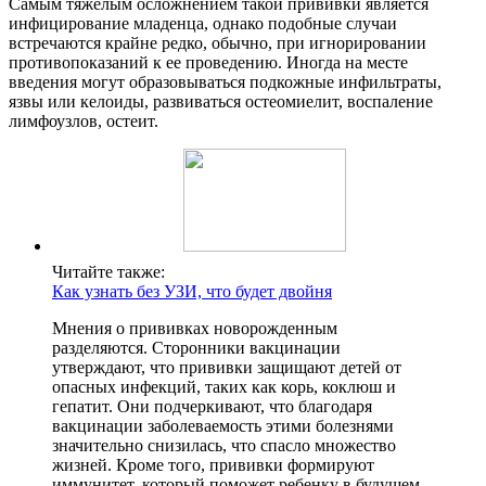
Самым тяжелым осложнением такой прививки является
инфицирование младенца, однако подобные случаи
встречаются крайне редко, обычно, при игнорировании
противопоказаний к ее проведению. Иногда на месте
введения могут образовываться подкожные инфильтраты,
язвы или келоиды, развиваться остеомиелит, воспаление
лимфоузлов, остеит.
Читайте также:
Как узнать без УЗИ, что будет двойня
Мнения о прививках новорожденным
разделяются. Сторонники вакцинации
утверждают, что прививки защищают детей от
опасных инфекций, таких как корь, коклюш и
гепатит. Они подчеркивают, что благодаря
вакцинации заболеваемость этими болезнями
значительно снизилась, что спасло множество
жизней. Кроме того, прививки формируют
иммунитет, который поможет ребенку в будущем.