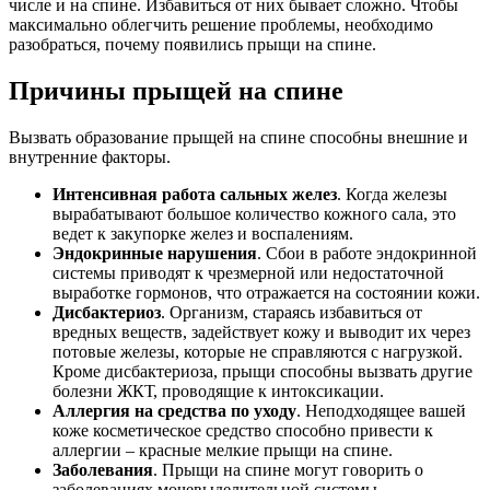
числе и на спине. Избавиться от них бывает сложно. Чтобы
максимально облегчить решение проблемы, необходимо
разобраться, почему появились прыщи на спине.
Причины прыщей на спине
Вызвать образование прыщей на спине способны внешние и
внутренние факторы.
Интенсивная работа сальных желез
. Когда железы
вырабатывают большое количество кожного сала, это
ведет к закупорке желез и воспалениям.
Эндокринные нарушения
. Сбои в работе эндокринной
системы приводят к чрезмерной или недостаточной
выработке гормонов, что отражается на состоянии кожи.
Дисбактериоз
. Организм, стараясь избавиться от
вредных веществ, задействует кожу и выводит их через
потовые железы, которые не справляются с нагрузкой.
Кроме дисбактериоза, прыщи способны вызвать другие
болезни ЖКТ, проводящие к интоксикации.
Аллергия на средства по уходу
. Неподходящее вашей
коже косметическое средство способно привести к
аллергии – красные мелкие прыщи на спине.
Заболевания
. Прыщи на спине могут говорить о
заболеваниях мочевыделительной системы,