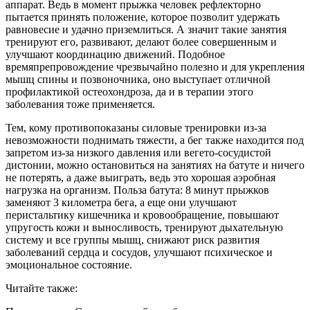
аппарат. Ведь в момент прыжка человек рефлекторно
пытается принять положение, которое позволит удержать
равновесие и удачно приземлиться. А значит такие занятия
тренируют его, развивают, делают более совершенным и
улучшают координацию движений. Подобное
времяпрепровождение чрезвычайно полезно и для укрепления
мышц спины и позвоночника, оно выступает отличной
профилактикой остеохондроза, да и в терапии этого
заболевания тоже применяется.
Тем, кому противопоказаны силовые тренировки из-за
невозможности поднимать тяжести, а бег также находится под
запретом из-за низкого давления или вегето-сосудистой
дистонии, можно остановиться на занятиях на батуте и ничего
не потерять, а даже выиграть, ведь это хорошая аэробная
нагрузка на организм. Польза батута: 8 минут прыжков
заменяют 3 километра бега, а еще они улучшают
перистальтику кишечника и кровообращение, повышают
упругость кожи и выносливость, тренируют дыхательную
систему и все группы мышц, снижают риск развития
заболеваний сердца и сосудов, улучшают психическое и
эмоциональное состояние.
Читайте также: