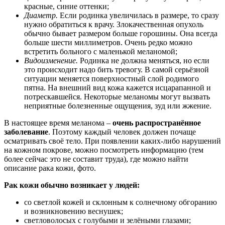
красные, синие оттенки;
Диаметр.
Если родинка увеличилась в размере, то сразу
нужно обратиться к врачу. Злокачественная опухоль
обычно бывает размером больше горошины. Она всегда
больше шести миллиметров. Очень редко можно
встретить больного с маленькой меланомой;
Видоизменение.
Родинка не должна меняться, но если
это происходит надо бить тревогу. В самой серьёзной
ситуации меняется поверхностный слой родимого
пятна. На внешний вид кожа кажется исцарапанной и
потрескавшейся. Некоторые меланомы могут вызвать
неприятные болезненные ощущения, зуд или жжение.
В настоящее время меланома –
очень распространённое
заболевание
. Поэтому каждый человек должен почаще
осматривать своё тело. При появлении каких-либо нарушений
на кожном покрове, можно посмотреть информацию (тем
более сейчас это не составит труда), где можно найти
описание рака кожи, фото.
Рак кожи обычно возникает у людей:
со светлой кожей и склонным к солнечному обгоранию
и возникновению веснушек;
светловолосых с голубыми и зелёными глазами;