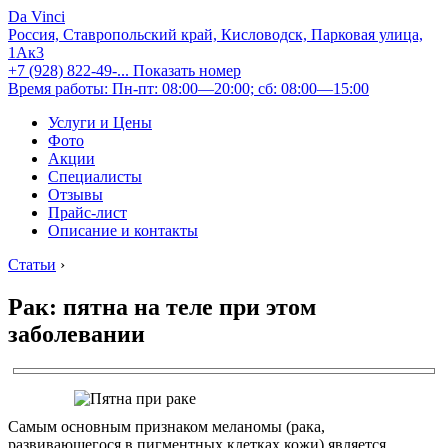
Da Vinci
Россия, Ставропольский край, Кисловодск, Парковая улица,
1Ак3
+7 (928) 822-49-...
Показать номер
Время работы: Пн-пт: 08:00—20:00; сб: 08:00—15:00
Услуги и Цены
Фото
Акции
Специалисты
Отзывы
Прайс-лист
Описание и контакты
Статьи
›
Рак: пятна на теле при этом
заболевании
Самым основным признаком меланомы (рака,
развивающегося в пигментных клетках кожи) является