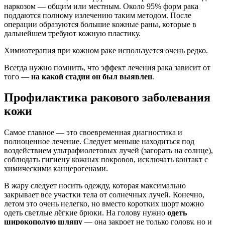
наркозом — общим или местным. Около 95% форм рака
поддаются полному излечению таким методом. После
операции образуются большие кожные раны, которые в
дальнейшем требуют кожную пластику.
Химиотерапия при кожном раке используется очень редко.
Всегда нужно помнить, что эффект лечения рака зависит от
того —
на какой стадии он был выявлен
.
Профилактика ракового заболевания
кожи
Самое главное — это своевременная диагностика и
полноценное лечение. Следует меньше находиться под
воздействием ультрафиолетовых лучей (загорать на солнце),
соблюдать гигиену кожных покровов, исключать контакт с
химическими канцерогенами.
В жару следует носить одежду, которая максимально
закрывает все участки тела от солнечных лучей. Конечно,
летом это очень нелегко, но вместо коротких шорт можно
одеть светлые лёгкие брюки. На голову нужно
одеть
широкополую шляпу
— она закроет не только голову, но и