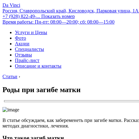
Da Vinci
Россия, Ставропольский край, Кисловодск, Парковая улица, 1
+7 (928) 822-49-...
Показать номер
Время работы: Пн-пт: 08:00—20:00; сб: 08:00—15:00
Услуги и Цены
Фото
Акции
Специалисты
Отзывы
Прайс-лист
Описание и контакты
Статьи
›
Роды при загибе матки
В статье обсуждаем, как забеременеть при загибе матки. Расск
методах диагностики, лечения.
Что такое загиб матки