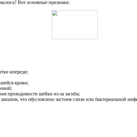
еколога? Вот основные признаки:
атки кпереди;
вшейся крови;
лений;
ия проходимости шейки из-за загиба;
апахом, что обусловлено застоем слизи или бактериальной инф