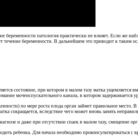
е беременности патология практически не влияет. Если же набл
ет течение беременности. В дальнейшем это приводит к таким о
ется состояние, при котором в малом тазу матка ущемляется вме
имание мочеиспускательного канала, в котором задерживается у
енности) по мере роста плода орган займет правильное место. 
матка сокращается, вследствие чего может вновь занять неправи
агнозе и даже при отсутствии спаек в малом тазу, смещение орг
 родить ребенка. Для начала необходимо проконсультироваться с