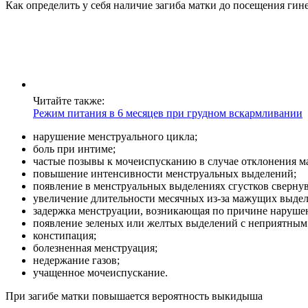
Как определить у себя наличие загиба матки до посещения гин
Читайте также:
Режим питания в 6 месяцев при грудном вскармливании
нарушение менструального цикла;
боль при интиме;
частые позывы к мочеиспусканию в случае отклонения м
повышение интенсивности менструальных выделений;
появление в менструальных выделениях сгустков сверну
увеличение длительности месячных из-за мажущих выде
задержка менструации, возникающая по причине нарушен
появление зеленых или желтых выделений с неприятным з
констипация;
болезненная менструация;
недержание газов;
учащенное мочеиспускание.
При загибе матки повышается вероятность выкидыша