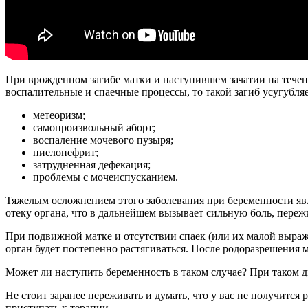
При врожденном загибе матки и наступившем зачатии на течени
воспалительные и спаечные процессы, то такой загиб усугубля
метеоризм;
самопроизвольный аборт;
воспаление мочевого пузыря;
пиелонефрит;
затрудненная дефекация;
проблемы с мочеиспусканием.
Тяжелым осложнением этого заболевания при беременности явля
отеку органа, что в дальнейшем вызывает сильную боль, переж
При подвижной матке и отсутствии спаек (или их малой выраж
орган будет постепенно растягиваться. После родоразрешения 
Может ли наступить беременность в таком случае? При таком ди
Не стоит заранее переживать и думать, что у вас не получится
приступать к терапии.