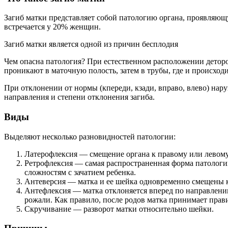
Загиб матки представляет собой патологию органа, проявляющу
встречается у 20% женщин.
Загиб матки является одной из причин бесплодия
Чем опасна патология? При естественном расположении детор
проникают в маточную полость, затем в трубы, где и происход
При отклонении от нормы (кпереди, кзади, вправо, влево) нар
направления и степени отклонения загиба.
Виды
Выделяют несколько разновидностей патологии:
Латерофлексия — смещение органа к правому или левому
Ретрофлексия — самая распространенная форма патологии,
сложностям с зачатием ребенка.
Антеверсия — матка и ее шейка одновременно смещены 
Антефлексия — матка отклоняется вперед по направлени
рожали. Как правило, после родов матка принимает прав
Скручивание — разворот матки относительно шейки.