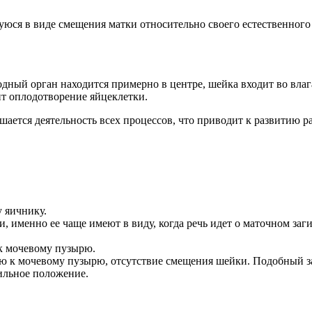
юся в виде смещения матки относительно своего естественного 
одный орган находится примерно в центре, шейка входит во вл
ит оплодотворение яйцеклетки.
ушается деятельность всех процессов, что приводит к развитию 
 яичнику.
 именно ее чаще имеют в виду, когда речь идет о маточном заги
к мочевому пузырю.
ю к мочевому пузырю, отсутствие смещения шейки. Подобный з
ильное положение.