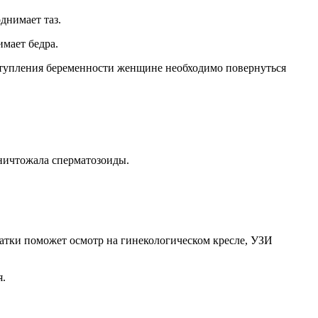
днимает таз.
мает бедра.
ступления беременности женщине необходимо повернуться
ничтожала сперматозоиды.
матки поможет осмотр на гинекологическом кресле, УЗИ
я.