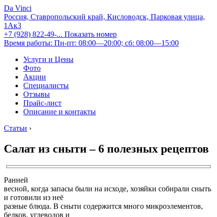
Da Vinci
Россия, Ставропольский край, Кисловодск, Парковая улица,
1Ак3
+7 (928) 822-49-...
Показать номер
Время работы: Пн-пт: 08:00—20:00; сб: 08:00—15:00
Услуги и Цены
Фото
Акции
Специалисты
Отзывы
Прайс-лист
Описание и контакты
Статьи
›
Салат из сныти – 6 полезных рецептов
Ранней
весной, когда запасы были на исходе, хозяйки собирали сныть
и готовили из неё
разные блюда. В сныти содержится много микроэлементов,
белков, углеводов и