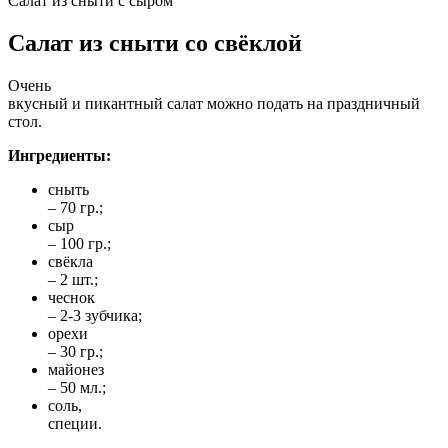
Салат из сныти с сыром
Салат из сныти со свёклой
Очень
вкусный и пикантный салат можно подать на праздничный
стол.
Ингредиенты:
сныть
– 70 гр.;
сыр
– 100 гр.;
свёкла
– 2 шт.;
чеснок
– 2-3 зубчика;
орехи
– 30 гр.;
майонез
– 50 мл.;
соль,
специи.