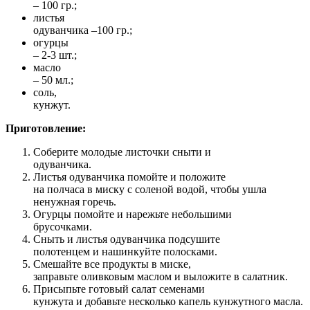
– 100 гр.;
листья
одуванчика –100 гр.;
огурцы
– 2-3 шт.;
масло
– 50 мл.;
соль,
кунжут.
Приготовление:
Соберите молодые листочки сныти и
одуванчика.
Листья одуванчика помойте и положите
на полчаса в миску с соленой водой, чтобы ушла
ненужная горечь.
Огурцы помойте и нарежьте небольшими
брусочками.
Сныть и листья одуванчика подсушите
полотенцем и нашинкуйте полосками.
Смешайте все продукты в миске,
заправьте оливковым маслом и выложите в салатник.
Присыпьте готовый салат семенами
кунжута и добавьте несколько капель кунжутного масла.