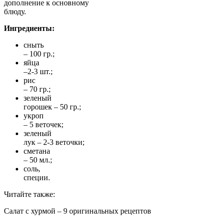
дополнение к основному
блюду.
Ингредиенты:
сныть
– 100 гр.;
яйца
–2-3 шт.;
рис
– 70 гр.;
зеленый
горошек – 50 гр.;
укроп
– 5 веточек;
зеленый
лук – 2-3 веточки;
сметана
– 50 мл.;
соль,
специи.
Читайте также:
Салат с хурмой – 9 оригинальных рецептов