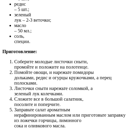
редис
– 5 шт.;
зеленый
лук – 2-3 веточки;
масло
– 50 мл.;
соль,
специи.
Приготовление:
Соберите молодые листочки сныти,
промойте и положите на полотенце.
Помойте овощи, и нарежьте помидоры
дольками, редис и огурцы кружочками, а перец
полосками.
Листочки сныти нарежьте соломкой, а
зеленый лук колечками.
Сложите все в большой салатник,
посолите и поперчите.
Заправьте салат ароматным
нерафинированным маслом или приготовьте заправку
из ложечки горчицы, лимонного
сока и оливкового масла.