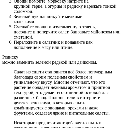
Овощи помойте, морковку натрите на
крупной терке, а огурцы и редиску нарежьте тонкой
соломкой.
Зеленый лук нашинкуйте мелкими
колечками.
Смешайте овощи и измельченную зелень,
посолите и поперчите салат. Заправьте майонезом или
сметаной.
Переложите в салатник и подавайте как
дополнение к мясу или птице.
Редиску
можно заменить зеленой редькой или дайконом.
Салат из сныти становится всё более популярным
благодаря своим полезным свойствам и
уникальному вкусу. Многие отмечают, что это
растение обладает нежным ароматом и приятной
текстурой, что делает его отличной основой для
различных блюд. Пользователи в интернете
делятся рецептами, в которых сныть
комбинируется с овощами, орехами и даже
фруктами, создавая яркие и питательные салаты.
Некоторые предпочитают добавлять сныть в
традиционные рецепты, такие как оливье или