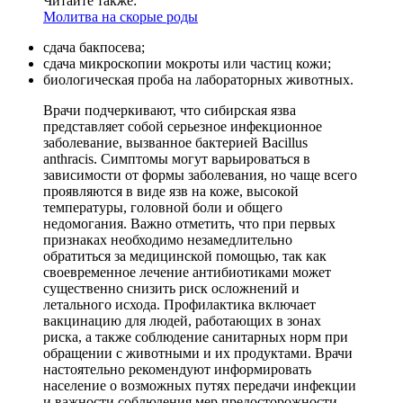
Читайте также:
Молитва на скорые роды
сдача бакпосева;
сдача микроскопии мокроты или частиц кожи;
биологическая проба на лабораторных животных.
Врачи подчеркивают, что сибирская язва
представляет собой серьезное инфекционное
заболевание, вызванное бактерией Bacillus
anthracis. Симптомы могут варьироваться в
зависимости от формы заболевания, но чаще всего
проявляются в виде язв на коже, высокой
температуры, головной боли и общего
недомогания. Важно отметить, что при первых
признаках необходимо незамедлительно
обратиться за медицинской помощью, так как
своевременное лечение антибиотиками может
существенно снизить риск осложнений и
летального исхода. Профилактика включает
вакцинацию для людей, работающих в зонах
риска, а также соблюдение санитарных норм при
обращении с животными и их продуктами. Врачи
настоятельно рекомендуют информировать
население о возможных путях передачи инфекции
и важности соблюдения мер предосторожности.