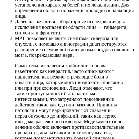
установления характера болей и их локализации. Для
определения области поражения проводится пальпация
лица.
Далее назначаются лабораторные исследования для
исключения воспалений области лица — гайморита,
синусита и фронтита.
МРТ позволяет выявить симптомы склероза или
опухоли, с помощью ангиографии диагностируются
расширение сосудов либо аневризма сосудов головного
мозга, повреждающая нерв.
Симптомы воспаления тройничного нерва,
известного как невралгия, часто описываются
пациентами как резкие, стреляющие боли в
области лица, которые могут возникать спонтанно
или при прикосновении. Люди отмечают, что
такие приступы могут быть настолько
интенсивными, что затрудняют повседневные
действия, такие как еда или разговор. Причины
патологии могут варьироваться от сдавления
нерва опухолью до инфекций, таких как герпес,
или даже рассеянного склероза. Медикаментозное
лечение обычно включает противовоспалительные
препараты, анальгетики и антиконвульсанты,
которые помогают снизить болевой синдром и