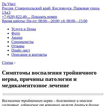
Da Vinci
Россия, Ставропольский край, Кисловодск, Парковая улица,
1Ак3
+7 (928) 822-49-...
Показать номер
Время работы: Пн-пт: 08:00—20:00; сб: 08:00—15:00
Услуги и Цены
Фото
Акции
Специалисты
Отзывы
Прайс-лист
Описание и контакты
Статьи
›
Симптомы воспаления тройничного
нерва, причины патологии и
медикаментозное лечение
Воспаление тройничного нерва – болезненное и опасное
состояние, избавление от которого может длиться долгое