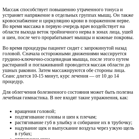
Массаж способствует повышению утраченного тонуса и
устраняет напряжение в отдельных группах мышц. Он также
кровоснабжение и циркуляцию крови в пораженном нерве.
Во время массажа в первую очередь врач воздействует на
области выхода веток тройничного нерва в зонах лица, ушей
и шеи, после чего прорабатывает мышцы и кожные покровы.
Во время процедуры пациент сидит с запрокинутой назад
головой. Сначала осторожными движениями массируется
грудино-ключично-сосцевидная мышца, после этого путем
растираний и поглаживаний проводится массаж области до
ушных раковин. Затем массажируются обе стороны лица.
Сеанс длится 10-15 минут, курс лечения — от 10 до 14
процедур.
Для облегчения болезненного состояния может быть полезна
лечебная гимнастика. В нее входят такие упражнения, как:
вращения головой;
подтягивание головы и шеи к плечам;
растягивание губ в улыбку и собирание их в трубочку;
надувание щек и выпускание воздуха через узкую щель
в губах;