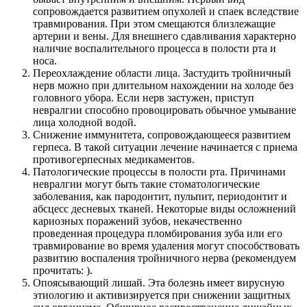
сопровождается развитием опухолей и спаек вследствие
травмирования. При этом смещаются близлежащие
артерии и вены. Для внешнего сдавливания характерно
наличие воспалительного процесса в полости рта и
носа.
Переохлаждение области лица. Застудить тройничный
нерв можно при длительном нахождении на холоде без
головного убора. Если нерв застужен, приступ
невралгии способно провоцировать обычное умывание
лица холодной водой.
Снижение иммунитета, сопровождающееся развитием
герпеса. В такой ситуации лечение начинается с приема
противогерпесных медикаментов.
Патологические процессы в полости рта. Причинами
невралгии могут быть такие стоматологические
заболевания, как пародонтит, пульпит, периодонтит и
абсцесс десневых тканей. Некоторые виды осложнений
кариозных поражений зубов, некачественно
проведенная процедура пломбирования зуба или его
травмирование во время удаления могут способствовать
развитию воспаления тройничного нерва (рекомендуем
прочитать: ).
Опоясывающий лишай. Эта болезнь имеет вирусную
этиологию и активизируется при снижении защитных