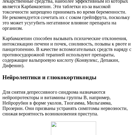
лекарственные средства, наиболее эффективным из которых
является Карбамазепин. Эти таблетки из-за высокой
токсичности запрещено принимать во время беременности.
Не рекомендуется сочетать их с соком грейпфрута, поскольку
это может усугубить негативное влияние препарата на
организм.
Карбамазепин способен вызывать психические отклонения,
интоксикацию печени и почек, сонливость, позывы к рвоте и
панцитопению. В качестве вспомогательных средств наряду с
противосудорожной терапией используют препараты,
содержащие вальпроевую кислоту (Конвулекс, Депакин,
Дифенин).
Нейролептики и глюкокортикоиды
Для снятия депрессивного синдрома назначаются
нейропротекторы и витамины группы В, например,
Нейрорубин в форме уколов, Тиогамма, Мильгамма,
Прозерин. Они призваны устранять симптомы нервозности,
снижая вероятность возникновения приступа.