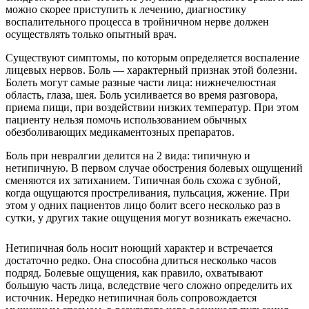
можно скорее приступить к лечению, диагностику
воспалительного процесса в тройничном нерве должен
осуществлять только опытный врач.
Существуют симптомы, по которым определяется воспаление
лицевых нервов. Боль — характерный признак этой болезни.
Болеть могут самые разные части лица: нижнечелюстная
область, глаза, шея. Боль усиливается во время разговора,
приема пищи, при воздействии низких температур. При этом
пациенту нельзя помочь использованием обычных
обезболивающих медикаментозных препаратов.
Боль при невралгии делится на 2 вида: типичную и
нетипичную. В первом случае обострения болевых ощущений
сменяются их затиханием. Типичная боль схожа с зубной,
когда ощущаются простреливания, пульсация, жжение. При
этом у одних пациентов лицо болит всего несколько раз в
сутки, у других такие ощущения могут возникать ежечасно.
Нетипичная боль носит ноющий характер и встречается
достаточно редко. Она способна длиться несколько часов
подряд. Болевые ощущения, как правило, охватывают
большую часть лица, вследствие чего сложно определить их
источник. Нередко нетипичная боль сопровождается