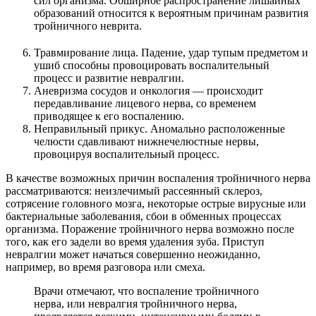
сил организма. Обширное распространение лишайных
образований относится к вероятным причинам развития
тройничного неврита.
Травмирование лица. Падение, удар тупым предметом и
ушиб способны провоцировать воспалительный
процесс и развитие невралгии.
Аневризма сосудов и онкология — происходит
передавливание лицевого нерва, со временем
приводящее к его воспалению.
Неправильный прикус. Аномально расположенные
челюсти сдавливают нижнечелюстные нервы,
провоцируя воспалительный процесс.
В качестве возможных причин воспаления тройничного нерва
рассматриваются: неизлечимый рассеянный склероз,
сотрясение головного мозга, некоторые острые вирусные или
бактериальные заболевания, сбои в обменных процессах
организма. Поражение тройничного нерва возможно после
того, как его задели во время удаления зуба. Приступ
невралгии может начаться совершенно неожиданно,
например, во время разговора или смеха.
Врачи отмечают, что воспаление тройничного
нерва, или невралгия тройничного нерва,