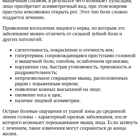
мышечным спазмом, в результате чего возникает пульсация,
лицо приобретает асимметричный вид, при этом вовремя
приступа невозможно открыть рот. Этот тип боли сложно
поддается лечению.
Проявления воспаления лицевого нерва, по которым это
заболевание можно отличить от сильной зубной боли и
других патологий:
слезоточивость, покраснение и отечность век;
гипертермия, сопровождающаяся приступами головной
и мышечной боли, ознобом, ослаблением организма;
нарушение сна, быстрая утомляемость, тревожность и
раздражительность;
непроизвольное сокращение мышц, расположенных
рядом с пораженным нервом;
появление кожных высыпаний на лице;
онемение носа и щек;
наличие лицевой асимметрии.
Острые болевые ощущения от ушной зоны до срединной
линии головы – характерный признак заболевания, после
которого возникает перекашивание мышц лица. Если затянуть
с лечением, такие изменения могут сохраниться до конца
жизни.