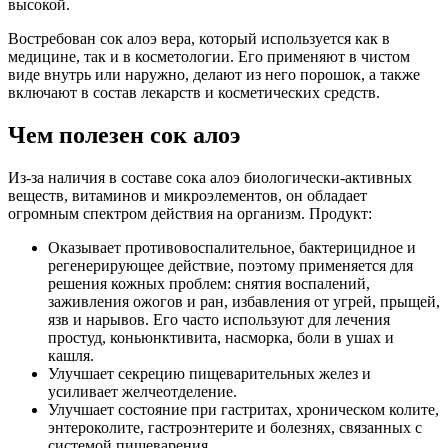
высокой.
Востребован сок алоэ вера, который используется как в
медицине, так и в косметологии. Его применяют в чистом
виде внутрь или наружно, делают из него порошок, а также
включают в состав лекарств и косметических средств.
Чем полезен сок алоэ
Из-за наличия в составе сока алоэ биологически-активных
веществ, витаминов и микроэлементов, он обладает
огромным спектром действия на организм. Продукт:
Оказывает противовоспалительное, бактерицидное и
регенерирующее действие, поэтому применяется для
решения кожных проблем: снятия воспалений,
заживления ожогов и ран, избавления от угрей, прыщей,
язв и нарывов. Его часто используют для лечения
простуд, коньюнктивита, насморка, боли в ушах и
кашля.
Улучшает секрецию пищеварительных желез и
усиливает желчеотделение.
Улучшает состояние при гастритах, хроническом колите,
энтероколите, гастроэнтерите и болезнях, связанных с
системой пищеварения.