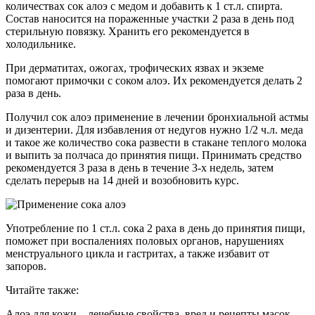
количествах сок алоэ с медом и добавить к 1 ст.л. спирта.
Состав наносится на пораженные участки 2 раза в день под
стерильную повязку. Хранить его рекомендуется в
холодильнике.
При дерматитах, ожогах, трофических язвах и экземе
помогают примочки с соком алоэ. Их рекомендуется делать 2
раза в день.
Получил сок алоэ применение в лечении бронхиальной астмы
и дизентерии. Для избавления от недугов нужно 1/2 ч.л. меда
и такое же количество сока развести в стакане теплого молока
и выпить за полчаса до принятия пищи. Принимать средство
рекомендуется 3 раза в день в течение 3-х недель, затем
сделать перерыв на 14 дней и возобновить курс.
Употребление по 1 ст.л. сока 2 раха в день до принятия пищи,
поможет при воспалениях половых органов, нарушениях
менструального цикла и гастритах, а также избавит от
запоров.
Читайте также:
Алоэ для кожи – лечебные свойства, вред и рецепты масок