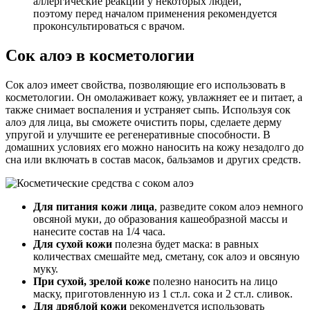
аллергические реакции у некоторых людей,
поэтому перед началом применения рекомендуется
проконсультироваться с врачом.
Сок алоэ в косметологии
Сок алоэ имеет свойства, позволяющие его использовать в
косметологии. Он омолаживает кожу, увлажняет ее и питает, а
также снимает воспаления и устраняет сыпь. Используя сок
алоэ для лица, вы сможете очистить поры, сделаете дерму
упругой и улучшите ее регенеративные способности. В
домашних условиях его можно наносить на кожу незадолго до
сна или включать в состав масок, бальзамов и других средств.
Для питания кожи лица
, разведите соком алоэ немного
овсяной муки, до образования кашеобразной массы и
нанесите состав на 1/4 часа.
Для сухой кожи
полезна будет маска: в равных
количествах смешайте мед, сметану, сок алоэ и овсяную
муку.
При сухой, зрелой коже
полезно наносить на лицо
маску, приготовленную из 1 ст.л. сока и 2 ст.л. сливок.
Для дряблой кожи
рекомендуется использовать