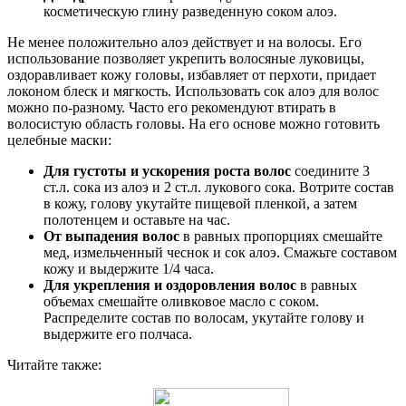
косметическую глину разведенную соком алоэ.
Не менее положительно алоэ действует и на волосы. Его
использование позволяет укрепить волосяные луковицы,
оздоравливает кожу головы, избавляет от перхоти, придает
локоном блеск и мягкость. Использовать сок алоэ для волос
можно по-разному. Часто его рекомендуют втирать в
волосистую область головы. На его основе можно готовить
целебные маски:
Для густоты и ускорения роста волос
соедините 3
ст.л. сока из алоэ и 2 ст.л. лукового сока. Вотрите состав
в кожу, голову укутайте пищевой пленкой, а затем
полотенцем и оставьте на час.
От выпадения волос
в равных пропорциях смешайте
мед, измельченный чеснок и сок алоэ. Смажьте составом
кожу и выдержите 1/4 часа.
Для укрепления и оздоровления волос
в равных
объемах смешайте оливковое масло с соком.
Распределите состав по волосам, укутайте голову и
выдержите его полчаса.
Читайте также: