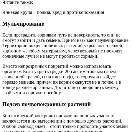
Читайте также:
Ячневая крупа – польза, вред и противопоказания
Мульчирование
Если преградить сорнякам путь на поверхность, то они не
смогут взойти и дать семена. Прием называют мульчирование.
Территорию вокруг полезных растений укрывают пленкой,
картоном – любым материалом, через который не проходят
солнечные лучи и не могут пробиться сорняки.
Вместо непрозрачных покрытий можно использовать
органику. Если укрыть грядки 20-сантиметровым слоем
скошенной травой, сена или торфа, то сорняков взойдет
гораздо меньше, причем их корни окажутся не в почве, а в
толще рыхлые органики. Достаточно поворошить мульчу
граблями и сорняки погибнут.
Подсев почвопокровных растений
Биологический контроль сорняков на личных участках
заключается в их вытеснении с помощью других растений.
Любой садовод знает – стоит только прополоть участок земли
и на нем сразу появляются новые «квартиранты».