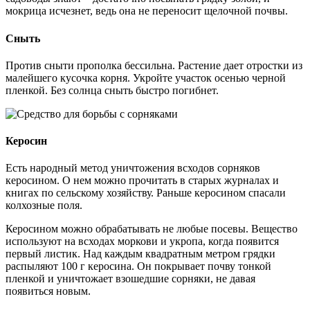
мокрица исчезнет, ведь она не переносит щелочной почвы.
Сныть
Против сныти прополка бессильна. Растение дает отростки из
малейшего кусочка корня. Укройте участок осенью черной
пленкой. Без солнца сныть быстро погибнет.
Керосин
Есть народный метод уничтожения всходов сорняков
керосином. О нем можно прочитать в старых журналах и
книгах по сельскому хозяйству. Раньше керосином спасали
колхозные поля.
Керосином можно обрабатывать не любые посевы. Вещество
используют на всходах моркови и укропа, когда появится
первый листик. Над каждым квадратным метром грядки
распыляют 100 г керосина. Он покрывает почву тонкой
пленкой и уничтожает взошедшие сорняки, не давая
появиться новым.