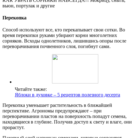
КАК УБРАТЬ СОРНЯКИ НАВСЕГДА?! Мокрицу, сныть,
вьюн, портулак и другие
Перекопка
Способ используют все, кто перекапывает свои сотки. Во
время перекопки руками убирают корни многолетних
сорняков. Всходы однолетников, лишившись опоры после
переворачивания почвенного слоя, погибнут сами.
Читайте также:
Яблоки в духовке – 5 рецептов полезного десерта
Перекопка уменьшает растительность в ближайшей
перспективе. Агрономы предупреждают – при
переворачивании пластов на поверхность попадут семена,
находящиеся в глубине. Получив доступ к свету и влаге, они
прорастут.
Пахотный слой напичкан семенами, которые сохраняют