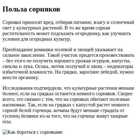
Польза сорняков
Сорняки приносят вред, отбирая питание, влагу и солнечный
свет у культурных растений. В то же время сорная
растительность может подсказать огороднику, как улучшить
условия для огородных культур.
Преобладание ромашки полевой и хвощей указывает на
сильное закисление. Такой участок придется произвестковать
– без этого не получить хорошего урожая огурцов, капусты,
свеклы и лука. Осока, лютик ползучий и хвощ – индикаторы
избыточной влажности. На грядки, заросшие лебедой, нужно
внести органику.
Исследования подтвердили, что культурные растения меньше
болеют, если на грядках останется немного сорняков. Скорее
всего, это связано с тем, что на сорняках обитают полезные
насекомые. Так, если на грядках с капустой растет немного
сорной белой горчицы, кочаны будут меньше страдать от
гусениц белянки из-за того, что на горчице живут хищные
осы.