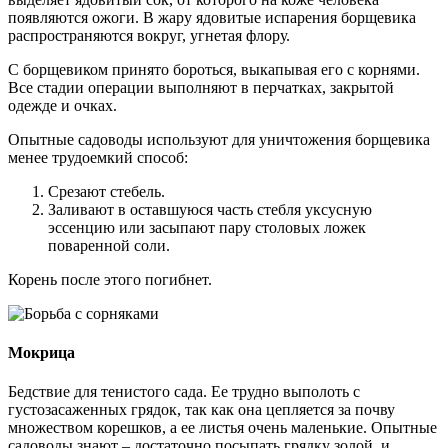
появляются ожоги. В жару ядовитые испарения борщевика
распространяются вокруг, угнетая флору.
С борщевиком принято бороться, выкапывая его с корнями.
Все стадии операции выполняют в перчатках, закрытой
одежде и очках.
Опытные садоводы используют для уничтожения борщевика
менее трудоемкий способ:
Срезают стебель.
Заливают в оставшуюся часть стебля уксусную
эссенцию или засыпают пару столовых ложек
поваренной соли.
Корень после этого погибнет.
Мокрица
Бедствие для тенистого сада. Ее трудно выполоть с
густозасаженных грядок, так как она цепляется за почву
множеством корешков, а ее листья очень маленькие. Опытные
садоводы знают – достаточно посыпать грядку золой, и