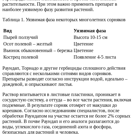
растительности. При этом важно применить препарат в
наиболее уязвимую фазу развития растений.
Таблица 1. Уязвимая фаза некоторых многолетних сорняков
Вид
Уязвимая фаза
Пырей ползучий
Высота 10-15 см
Осот полевой – желтый
Цветение
Вьюнок обыкновенный – березка
Цветение
Кострец полевой
Появление 4-5 листа
Раундап, Торнадо и другие гербициды сплошного действия
справляются с несколькими сотнями видов сорняков.
Препараты разводят согласно инструкции водой, идеально –
дождевой, и опрыскивают листья.
Раствор впитывается в листовые пластинки, проникает в
сосудистую систему, а оттуда – во все части растения, включая
подземные. В результате сорняк отомрет от макушки до
корешков. Согласно исследованиям специалистов, после
обработки Раундапом на участке остается не более 2% сорных
растений. В почве Раундап и его аналоги разлагаются до
воды, углекислого газа, соединений азота и фосфора,
безопасных для растений и человека.