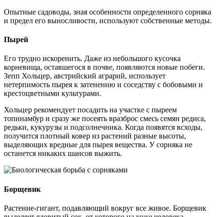
Опытные садоводы, зная особенности определенного сорняка
и предел его выносливости, используют собственные методы.
Пырей
Его трудно искоренить. Даже из небольшого кусочка
корневища, оставшегося в почве, появляются новые побеги.
Зепп Хольцер, австрийский аграрий, использует
нетерпимость пырея к затенению и соседству с бобовыми и
крестоцветными культурами.
Хольцер рекомендует посадить на участке с пыреем
топинамбур и сразу же посеять вразброс смесь семян редиса,
редьки, кукурузы и подсолнечника. Когда появятся всходы,
получится плотный ковер из растений разные высоты,
выделяющих вредные для пырея вещества. У сорняка не
останется никаких шансов выжить.
Борщевик
Растение-гигант, подавляющий вокруг все живое. Борщевик
выделяет ядовитый сок, от которого на коже человека