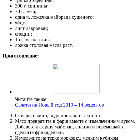
три картофелины;
300 г. свинины;
70 г. лука;
одна ч. ложечка майорана сушеного;
яйцо;
лист лавровый;
специи;
15 г. масла слив.;
ложка столовая масла раст.
Приготовление:
Читайте также:
Салаты на Новый год 2019 – 14 рецептов
Отварите яйцо, воду поставьте закипать.
Мясо превратите в фарш вместе с измельченным луком.
Добавьте к фаршу майоран, специи и перемешайте,
сделайте фрикадельки.
Измельчите на терке морковку, мелким кубиком