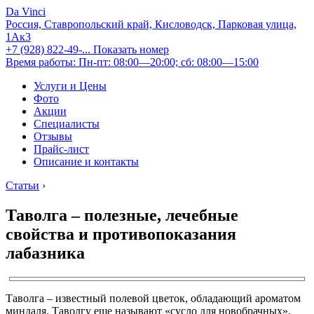
Da Vinci
Россия, Ставропольский край, Кисловодск, Парковая улица,
1Ак3
+7 (928) 822-49-...
Показать номер
Время работы: Пн-пт: 08:00—20:00; сб: 08:00—15:00
Услуги и Цены
Фото
Акции
Специалисты
Отзывы
Прайс-лист
Описание и контакты
Статьи
›
Таволга – полезные, лечебные
свойства и противопоказания
лабазника
Таволга – известный полевой цветок, обладающий ароматом
миндаля. Таволгу еще называют «сусло для новобрачных»,